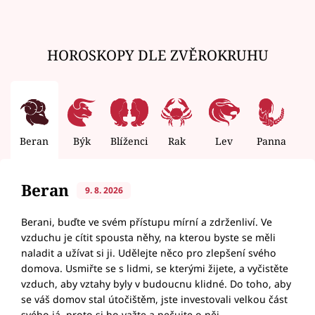
HOROSKOPY DLE ZVĚROKRUHU
Beran
Býk
Blíženci
Rak
Lev
Panna
V
Beran
9. 8. 2026
Berani, buďte ve svém přístupu mírní a zdrženliví. Ve
vzduchu je cítit spousta něhy, na kterou byste se měli
naladit a užívat si ji. Udělejte něco pro zlepšení svého
domova. Usmiřte se s lidmi, se kterými žijete, a vyčistěte
vzduch, aby vztahy byly v budoucnu klidné. Do toho, aby
se váš domov stal útočištěm, jste investovali velkou část
svého já, proto si ho važte a pečujte o něj.