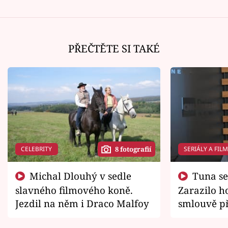
PŘEČTĚTE SI TAKÉ
CELEBRITY
SERIÁLY A FIL
8 fotografií
Michal Dlouhý v sedle
Tuna se chtěl vrátit domů.
slavného filmového koně.
Zarazilo ho
Jezdil na něm i Draco Malfoy
smlouvě př
zemřít