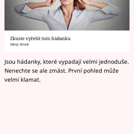
Horoskopy
Sledujte prima+
Filmový festival Karlovy Vary
Zkuste vyřešit tuto hádanku
Pořady
Zdroj: iStock
Mámy sobě
Jsou hádanky, které vypadají velmi jednoduše.
Nenechte se ale zmást. První pohled může
Přihlášení
velmi klamat.
Sledujte nás