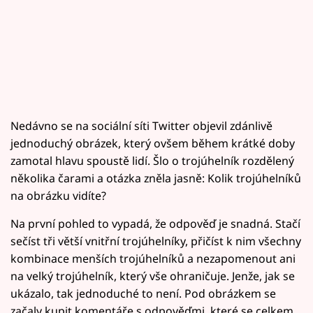
Nedávno se na sociální síti Twitter objevil zdánlivě
jednoduchý obrázek, který ovšem během krátké doby
zamotal hlavu spoustě lidí. Šlo o trojúhelník rozdělený
několika čarami a otázka zněla jasně: Kolik trojúhelníků
na obrázku vidíte?
Na první pohled to vypadá, že odpověď je snadná. Stačí
sečíst tři větší vnitřní trojúhelníky, přičíst k nim všechny
kombinace menších trojúhelníků a nezapomenout ani
na velký trojúhelník, který vše ohraničuje. Jenže, jak se
ukázalo, tak jednoduché to není. Pod obrázkem se
začaly kupit komentáře s odpověďmi, které se celkem