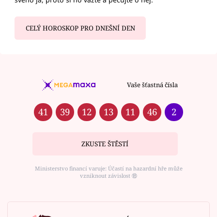
CELÝ HOROSKOP PRO DNEŠNÍ DEN
Vaše šťastná čísla
41
39
12
13
11
46
2
ZKUSTE ŠTĚSTÍ
Ministerstvo financí varuje: Účastí na hazardní hře může
vzniknout závislost ⑱