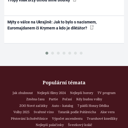
Tropy však brzy utnou silné bouřky
Mýty o válce na Ukrajině: Jak to bylo s nacismem,
Euromajdanem či Krymem a kdo je diktátor?
Populární témata
Jak zhubnout
Nejlepší filmy 2024
Nejlepší horory
TV program
Změna času
Partie
Počasí
Kdy budou volby
ZOO Nové začátky
Auto – katalog
7 pádů Honzy Dědka
Volby 2025
Svařené víno
Tatarák podle Pohlreicha
Aloe vera
Pěstování lichořeřišnice
Výpočet ascendentu
Tvarohové knedlíky
Nejlepší palačinky
Švestkový koláč