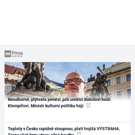
Neodborné, plýtváte penězi, píší umělci Babišovi kvůli
Klempířovi. Ministr kulturní politiku hájí
Teploty v Česku rapidně stoupnou, platí trojitá VÝSTRAHA.