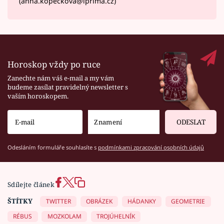
(anna.kopeckova@iprima.cz)
Horoskop vždy po ruce
Zanechte nám váš e-mail a my vám
budeme zasílat pravidelný newsletter s
vaším horoskopem.
ODESLAT
Odesláním formuláře souhlasíte s
podmínkami zpracování osobních údajů
Sdílejte článek
ŠTÍTKY
TWITTER
OBRÁZEK
HÁDANKY
GEOMETRIE
RÉBUS
MOZKOLAM
TROJÚHELNÍK