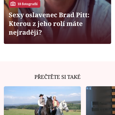
Horoskopy
18 fotografií
Sledujte prima+
Sexy oslavenec Brad Pitt:
Kterou z jeho rolí máte
Filmový festival Karlovy Vary
nejraději?
Pořady
Mámy sobě
Přihlášení
PŘEČTĚTE SI TAKÉ
Sledujte nás