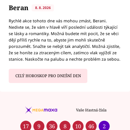
Beran
8. 8. 2026
Rychlé akce tohoto dne vás mohou zmást, Berani.
Nedivte se, že vám v hlavě víří poslední události týkající
se lásky a romantiky. Možná budete mít pocit, že se věci
dějí příliš rychle na to, abyste jim mohli skutečně
porozumět. Snažte se nebýt tak analytičtí. Možná zjistíte,
že se honíte za ztraceným cílem, zatímco vlak vyjíždí ze
stanice. Naskočte na palubu a nechte problém za sebou.
CELÝ HOROSKOP PRO DNEŠNÍ DEN
Vaše šťastná čísla
17
9
36
8
10
46
2