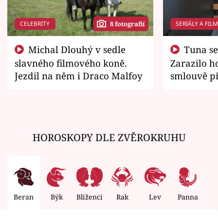
CELEBRITY
SERIÁLY A FIL
8 fotografií
Michal Dlouhý v sedle
Tuna se chtěl vrátit domů.
slavného filmového koně.
Zarazilo ho
Jezdil na něm i Draco Malfoy
smlouvě př
zemřít
HOROSKOPY DLE ZVĚROKRUHU
Beran
Býk
Blíženci
Rak
Lev
Panna
V