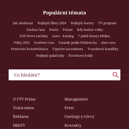
Populární témata
Jak zhubnout
Nejlepší filmy 2024
Nejlepší horory
TV program
Změna času
Partie
Počasí
Kdy budou volby
ZOO Nové začátky
Auto – katalog
7 pádů Honzy Dědka
Volby 2025
Svařené víno
Tatarák podle Pohlreicha
Aloe vera
Pěstování lichořeřišnice
Výpočet ascendentu
Tvarohové knedlíky
Nejlepší palačinky
Švestkový koláč
O FTV Prima
Management
Volná místa
Press
Reklama
Castingy a výzvy
HbbTV
Kontakty