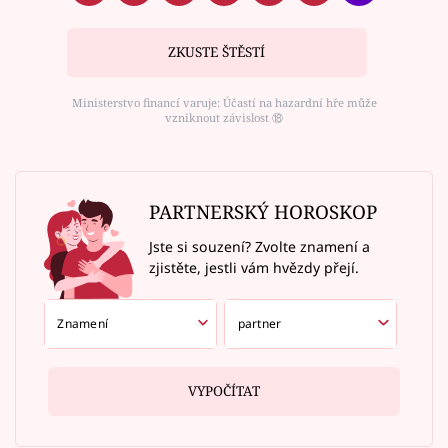
ZKUSTE ŠTĚSTÍ
Ministerstvo financí varuje: Účastí na hazardní hře může
vzniknout závislost ⑱
PARTNERSKÝ HOROSKOP
Jste si souzení? Zvolte znamení a
zjistěte, jestli vám hvězdy přejí.
VYPOČÍTAT