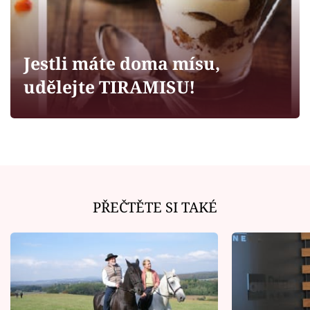
Horoskopy
Sledujte prima+
Jestli máte doma mísu,
Filmový festival Karlovy Vary
udělejte TIRAMISU!
Pořady
Mámy sobě
Přihlášení
PŘEČTĚTE SI TAKÉ
Sledujte nás