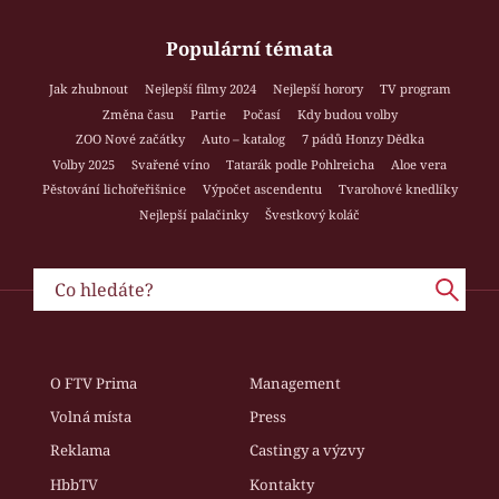
Populární témata
Jak zhubnout
Nejlepší filmy 2024
Nejlepší horory
TV program
Změna času
Partie
Počasí
Kdy budou volby
ZOO Nové začátky
Auto – katalog
7 pádů Honzy Dědka
Volby 2025
Svařené víno
Tatarák podle Pohlreicha
Aloe vera
Pěstování lichořeřišnice
Výpočet ascendentu
Tvarohové knedlíky
Nejlepší palačinky
Švestkový koláč
O FTV Prima
Management
Volná místa
Press
Reklama
Castingy a výzvy
HbbTV
Kontakty