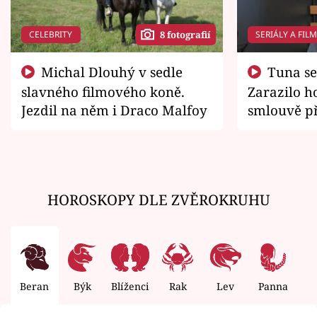
CELEBRITY
SERIÁLY A FIL
8 fotografií
Michal Dlouhý v sedle
Tuna se chtěl vrátit domů.
slavného filmového koně.
Zarazilo ho
Jezdil na něm i Draco Malfoy
smlouvě př
zemřít
HOROSKOPY DLE ZVĚROKRUHU
Beran
Býk
Blíženci
Rak
Lev
Panna
V