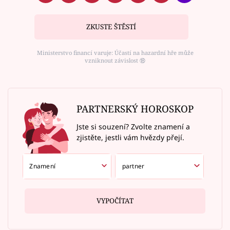
ZKUSTE ŠTĚSTÍ
Ministerstvo financí varuje: Účastí na hazardní hře může
vzniknout závislost ⑱
PARTNERSKÝ HOROSKOP
Jste si souzení? Zvolte znamení a
zjistěte, jestli vám hvězdy přejí.
VYPOČÍTAT