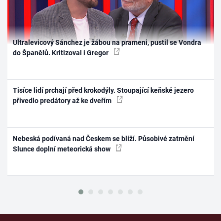
Ultralevicový Sánchez je žábou na prameni, pustil se Vondra
do Španělů. Kritizoval i Gregor
Tisíce lidí prchají před krokodýly. Stoupající keňské jezero
přivedlo predátory až ke dveřím
Nebeská podívaná nad Českem se blíží. Působivé zatmění
Slunce doplní meteorická show