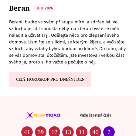
Beran
9. 8. 2026
Berani, buďte ve svém přístupu mírní a zdrženliví. Ve
vzduchu je cítit spousta něhy, na kterou byste se měli
naladit a užívat si ji. Udělejte něco pro zlepšení svého
domova. Usmiřte se s lidmi, se kterými žijete, a vyčistěte
vzduch, aby vztahy byly v budoucnu klidné. Do toho, aby
se váš domov stal útočištěm, jste investovali velkou část
svého já, proto si ho važte a pečujte o něj.
CELÝ HOROSKOP PRO DNEŠNÍ DEN
Vaše šťastná čísla
41
39
12
13
11
46
2