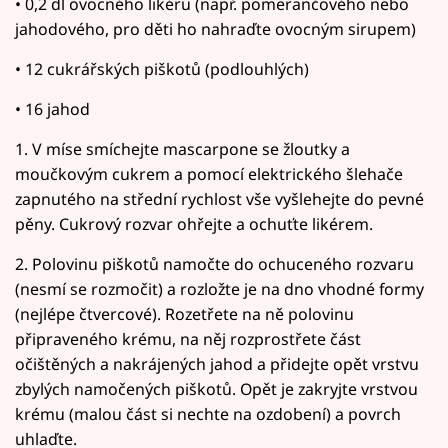
• 0,2 dl ovocného likéru (např. pomerančového nebo
jahodového, pro děti ho nahraďte ovocným sirupem)
• 12 cukrářských piškotů (podlouhlých)
• 16 jahod
1. V míse smíchejte mascarpone se žloutky a
moučkovým cukrem a pomocí elektrického šlehače
zapnutého na střední rychlost vše vyšlehejte do pevné
pěny. Cukrový rozvar ohřejte a ochuťte likérem.
2. Polovinu piškotů namočte do ochuceného rozvaru
(nesmí se rozmočit) a rozložte je na dno vhodné formy
(nejlépe čtvercové). Rozetřete na ně polovinu
připraveného krému, na něj rozprostřete část
očištěných a nakrájených jahod a přidejte opět vrstvu
zbylých namočených piškotů. Opět je zakryjte vrstvou
krému (malou část si nechte na ozdobení) a povrch
uhlaďte.