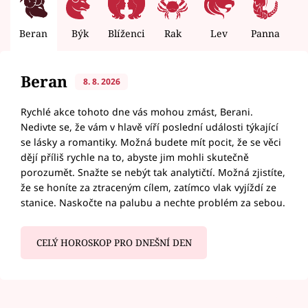
Beran
Býk
Blíženci
Rak
Lev
Panna
V
Beran
8. 8. 2026
Rychlé akce tohoto dne vás mohou zmást, Berani.
Nedivte se, že vám v hlavě víří poslední události týkající
se lásky a romantiky. Možná budete mít pocit, že se věci
dějí příliš rychle na to, abyste jim mohli skutečně
porozumět. Snažte se nebýt tak analytičtí. Možná zjistíte,
že se honíte za ztraceným cílem, zatímco vlak vyjíždí ze
stanice. Naskočte na palubu a nechte problém za sebou.
CELÝ HOROSKOP PRO DNEŠNÍ DEN