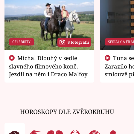
CELEBRITY
SERIÁLY A FIL
8 fotografií
Michal Dlouhý v sedle
Tuna se chtěl vrátit domů.
slavného filmového koně.
Zarazilo ho
Jezdil na něm i Draco Malfoy
smlouvě př
zemřít
HOROSKOPY DLE ZVĚROKRUHU