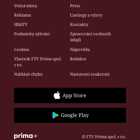
Volná místa
Press
Reklama
Castingy a výzvy
HbbTV
Kontakty
Podmínky užívání
Zpracování osobních
údajů
Cookies
Nápověda
Vlastník FTV Prima spol.
Redakce
s r.o.
Nahlásit chybu
Nastavení soukromí
App Store
Google Play
© FTV Prima spol. s r.o.