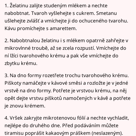
1. Želatinu zalijte studeným mlékem a nechte
nabobtnat. Tvaroh vyšlehejte s cukrem. Smetanu
ušlehejte zvlášť a vmíchejte ji do ochuceného tvarohu.
Kávu promíchejte s amarettem.
2. Nabobtnalou želatinu i s mlékem opatrně zahřejte v
mikrovlnné troubě, až se zcela rozpustí. Vmíchejte do
ní lžíci tvarohového krému a pak vše vmíchejte do
zbytku krému.
3. Na dno formy rozetřete trochu tvarohového krému.
Piškoty namáčejte v kávové směsi a rozložte je v jedné
vrstvě na dno formy. Potřete je vrstvou krému, na něj
opět dejte vrstvu piškotů namočených v kávě a potřete
je znovu krémem.
4. Vršek zakryjte mikrotenovou fólií a nechte vychladit,
nejlépe do druhého dne. Před podáváním můžete
tiramisu poprášit kakaovým práškem (neslazeným).