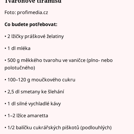
Tvarohové tiramisu
Foto: profimedia.cz
Co budete potřebovat:
• 2 lžičky práškové želatiny
• 1 dl mléka
• 500 g měkkého tvarohu ve vaničce (plno- nebo
polotučného)
• 100–120 g moučkového cukru
• 2,5 dl smetany ke šlehání
• 1 dl silné vychladlé kávy
• 1–2 lžíce amaretta
• 1/2 balíčku cukrářských piškotů (podlouhlých)