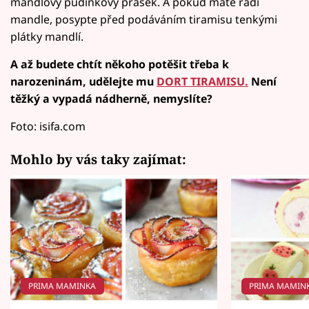
mandlový pudinkový prášek. A pokud máte rádi
mandle, posypte před podáváním tiramisu tenkými
plátky mandlí.
A až budete chtít někoho potěšit třeba k
narozeninám, udělejte mu
DORT TIRAMISU.
Není
těžký a vypadá nádherně, nemyslíte?
Foto: isifa.com
Mohlo by vás taky zajímat:
PRIMA MAMINKA
PRIMA MAMIN