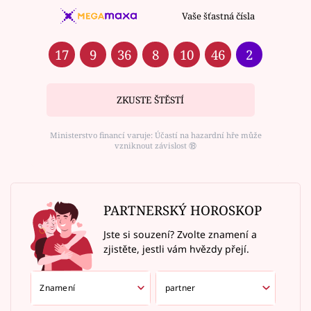
Vaše šťastná čísla
17
9
36
8
10
46
2
ZKUSTE ŠTĚSTÍ
Ministerstvo financí varuje: Účastí na hazardní hře může
vzniknout závislost ⑱
PARTNERSKÝ HOROSKOP
Jste si souzení? Zvolte znamení a
zjistěte, jestli vám hvězdy přejí.