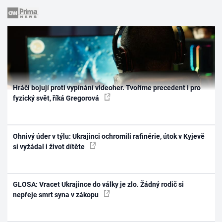
Hráči bojují proti vypínání videoher. Tvoříme precedent i pro
fyzický svět, říká Gregorová
Ohnivý úder v týlu: Ukrajinci ochromili rafinérie, útok v Kyjevě
si vyžádal i život dítěte
GLOSA: Vracet Ukrajince do války je zlo. Žádný rodič si
nepřeje smrt syna v zákopu