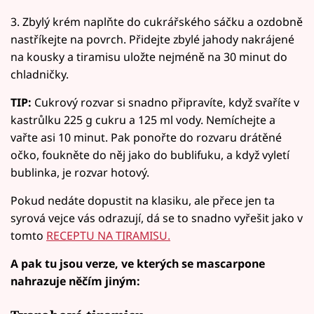
3. Zbylý krém naplňte do cukrářského sáčku a ozdobně
nastříkejte na povrch. Přidejte zbylé jahody nakrájené
na kousky a tiramisu uložte nejméně na 30 minut do
chladničky.
TIP:
Cukrový rozvar si snadno připravíte, když svaříte v
kastrůlku 225 g cukru a 125 ml vody. Nemíchejte a
vařte asi 10 minut. Pak ponořte do rozvaru drátěné
očko, foukněte do něj jako do bublifuku, a když vyletí
bublinka, je rozvar hotový.
Pokud nedáte dopustit na klasiku, ale přece jen ta
syrová vejce vás odrazují, dá se to snadno vyřešit jako v
tomto
RECEPTU NA TIRAMISU.
A pak tu jsou verze, ve kterých se mascarpone
nahrazuje něčím jiným: