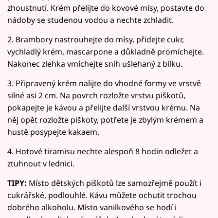
zhoustnutí. Krém přelijte do kovové mísy, postavte do
nádoby se studenou vodou a nechte zchladit.
2. Brambory nastrouhejte do mísy, přidejte cukr,
vychladlý krém, mascarpone a důkladně promíchejte.
Nakonec zlehka vmíchejte sníh ušlehaný z bílku.
3. Připravený krém nalijte do vhodné formy ve vrstvě
silné asi 2 cm. Na povrch rozložte vrstvu piškotů,
pokapejte je kávou a přelijte další vrstvou krému. Na
něj opět rozložte piškoty, potřete je zbylým krémem a
hustě posypejte kakaem.
4. Hotové tiramisu nechte alespoň 8 hodin odležet a
ztuhnout v lednici.
TIPY:
Místo dětských piškotů lze samozřejmě použít i
cukrářské, podlouhlé. Kávu můžete ochutit trochou
dobrého alkoholu. Místo vanilkového se hodí i