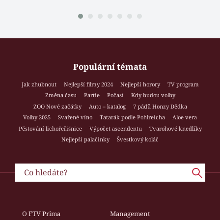
Populární témata
Jak zhubnout
Nejlepší filmy 2024
Nejlepší horory
TV program
Změna času
Partie
Počasí
Kdy budou volby
ZOO Nové začátky
Auto – katalog
7 pádů Honzy Dědka
Volby 2025
Svařené víno
Tatarák podle Pohlreicha
Aloe vera
Pěstování lichořeřišnice
Výpočet ascendentu
Tvarohové knedlíky
Nejlepší palačinky
Švestkový koláč
O FTV Prima
Management