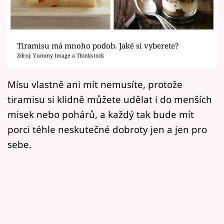
Horoskopy
Sledujte prima+
Tiramisu má mnoho podob. Jaké si vyberete?
Filmový festival Karlovy Vary
Zdroj: Yummy Image a Thinkstock
Pořady
Mísu vlastně ani mít nemusíte, protože
tiramisu si klidně můžete udělat i do menších
Mámy sobě
misek nebo pohárů, a každý tak bude mít
porci téhle neskutečné dobroty jen a jen pro
Přihlášení
sebe.
Sledujte nás