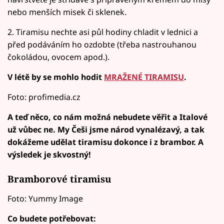
nebo menších misek či sklenek.
2. Tiramisu nechte asi půl hodiny chladit v lednici a
před podáváním ho ozdobte (třeba nastrouhanou
čokoládou, ovocem apod.).
V létě by se mohlo hodit
MRAŽENÉ TIRAMISU
.
Foto: profimedia.cz
A teď něco, co nám možná nebudete věřit a Italové
už vůbec ne. My Češi jsme národ vynalézavý, a tak
dokážeme udělat tiramisu dokonce i z brambor. A
výsledek je skvostný!
Bramborové tiramisu
Foto: Yummy Image
Co budete potřebovat: