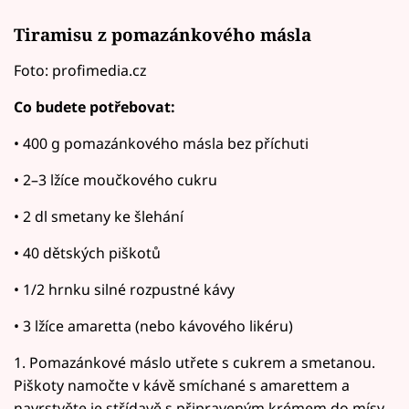
Tiramisu z pomazánkového másla
Foto: profimedia.cz
Co budete potřebovat:
• 400 g pomazánkového másla bez příchuti
• 2–3 lžíce moučkového cukru
• 2 dl smetany ke šlehání
• 40 dětských piškotů
• 1/2 hrnku silné rozpustné kávy
• 3 lžíce amaretta (nebo kávového likéru)
1. Pomazánkové máslo utřete s cukrem a smetanou.
Piškoty namočte v kávě smíchané s amarettem a
navrstvěte je střídavě s připraveným krémem do mísy