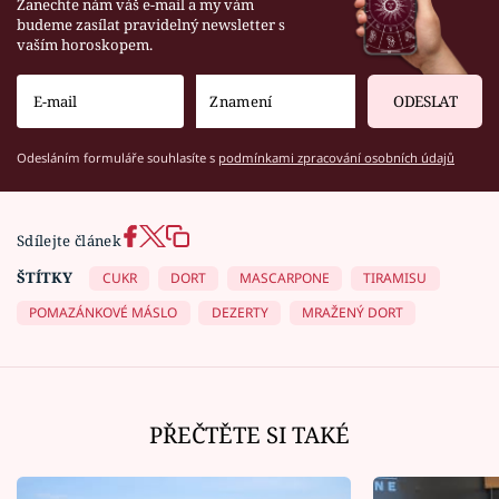
Zanechte nám váš e-mail a my vám
budeme zasílat pravidelný newsletter s
vaším horoskopem.
ODESLAT
Odesláním formuláře souhlasíte s
podmínkami zpracování osobních údajů
Sdílejte článek
ŠTÍTKY
CUKR
DORT
MASCARPONE
TIRAMISU
POMAZÁNKOVÉ MÁSLO
DEZERTY
MRAŽENÝ DORT
PŘEČTĚTE SI TAKÉ