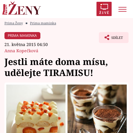
ŽIVĚ
Prima Ženy
■
Prima maminka
Trendy:
Polabí
Inspekce
Prostřeno!
AYTO?
PRIMA MAMINKA
SDÍLET
Módní alarm
Zrádci
Proměny
21. května 2015 04:50
Anna Kopečková
Jestli máte doma mísu,
udělejte TIRAMISU!
Témata
Celebrity
Vztahy
Seriály