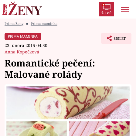
ŽIVĚ
Prima Ženy
■
Prima maminka
Trendy:
Polabí
Inspekce
Prostřeno!
AYTO?
PRIMA MAMINKA
SDÍLET
Módní alarm
Zrádci
Proměny
23. února 2015 04:50
Anna Kopečková
Romantické pečení:
Malované rolády
Témata
Celebrity
Vztahy
Seriály