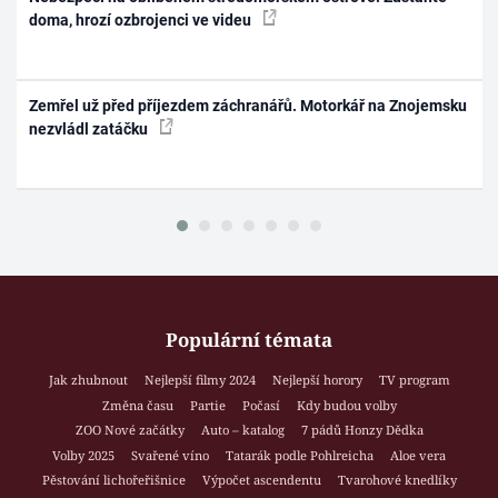
doma, hrozí ozbrojenci ve videu
Zemřel už před příjezdem záchranářů. Motorkář na Znojemsku
nezvládl zatáčku
Populární témata
Jak zhubnout
Nejlepší filmy 2024
Nejlepší horory
TV program
Změna času
Partie
Počasí
Kdy budou volby
ZOO Nové začátky
Auto – katalog
7 pádů Honzy Dědka
Volby 2025
Svařené víno
Tatarák podle Pohlreicha
Aloe vera
Pěstování lichořeřišnice
Výpočet ascendentu
Tvarohové knedlíky