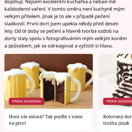
doplňují. Nejsem excelentní kuchařka a nebaví mě
každodenní vaření. V tomto směru není kuchyně mým
velkým přítelem. Jinak je to ale v případě pečení
sladkostí. První dort jsem upekla někdy před deseti
lety. Od té doby se pečení a hlavně tvorba ozdob na
dorty staly spolu s fotografováním mým velkým koněm
a způsobem, jak se odreagovat a vyčistit si hlavu.
PRIMA MAMINKA
PRIMA MAMIN
Honí vás mlsná? Tak pojďte s námi
Rolovaný dort
na pivo!
trochu jinak