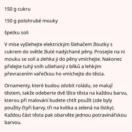
150 g cukru
150 g polohrubé mouky
špetku soli
V míse vyšlehejte elektrickým šlehačem žloutky s
cukrem do světle žluté nadýchané pěny. Prosejte na ni
mouku se solí a zlehka ji do pěny vmíchejte. Nakonec
přidejte tuhý sníh ušlehaný z bílků a lehkým
převracením vařečkou ho vmíchejte do těsta.
Ornamenty, které budou zdobit roládu, se malují
těstem, takže odeberte dvě lžíce těsta na každou barvu,
kterou při malování budete chtít použít (zde byly
použity čtyři barvy, tři na kvítka a zelená na lístky).
Každou část těsta pak obarvěte jednou potravinářskou
barvou.