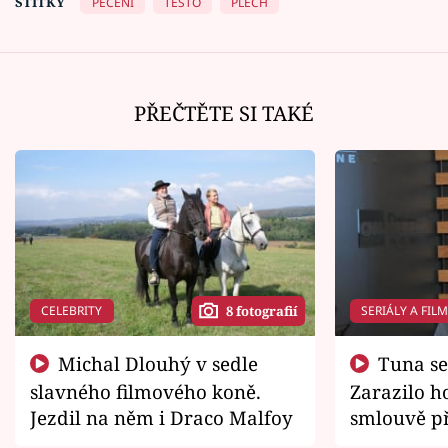
ŠTÍTKY
PEČENÍ
TĚSTO
PLECH
PŘEČTĚTE SI TAKÉ
CELEBRITY
SERIÁLY A FIL
8 fotografií
Michal Dlouhý v sedle
Tuna se chtěl vrátit domů.
slavného filmového koně.
Zarazilo ho
Jezdil na něm i Draco Malfoy
smlouvě př
zemřít