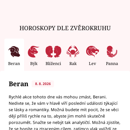
HOROSKOPY DLE ZVĚROKRUHU
Beran
Býk
Blíženci
Rak
Lev
Panna
V
Beran
8. 8. 2026
Rychlé akce tohoto dne vás mohou zmást, Berani.
Nedivte se, že vám v hlavě víří poslední události týkající
se lásky a romantiky. Možná budete mít pocit, že se věci
dějí příliš rychle na to, abyste jim mohli skutečně
porozumět. Snažte se nebýt tak analytičtí. Možná zjistíte,
že se honíte za ztraceným cílem, zatímco vlak vyjíždí ze