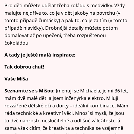
Pro děti můžete udělat třeba roládu s medvídky. Vždy
malujte nejdříve to, co je vidět jakoby na povrchu (v
tomto případě čumáčky) a pak to, co je za tím (v tomto
případě hlavičky). Drobnější detaily můžete potom
domalovat až po upečení, třeba rozpuštěnou
čokoládou.
A tady je ještě malá inspirace:
Tak dobrou chuť!
Vaše Míša
Seznamte se s Míšou:
Jmenuji se Michaela, je mi 36 let,
mám dvě malé děti a jsem inženýrka elektro. Miluji
rozzářené dětské oči a dorty – ideální kombinace. Mám
ráda technické a kreativní věci. Mnozí si myslí, že jsou
to dvě naprosto neslučitelné a odlišné záležitosti. Já
sama však cítím, že kreativita a technika se vzájemně