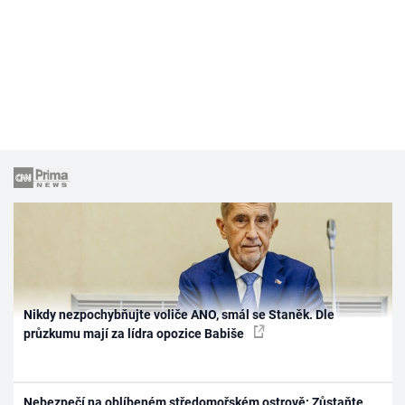
Nikdy nezpochybňujte voliče ANO, smál se Staněk. Dle
průzkumu mají za lídra opozice Babiše
Nebezpečí na oblíbeném středomořském ostrově: Zůstaňte