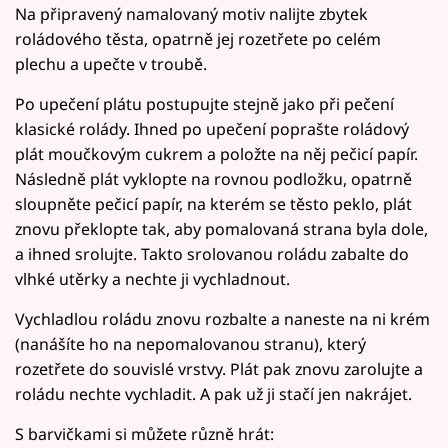
Na připravený namalovaný motiv nalijte zbytek
roládového těsta, opatrně jej rozetřete po celém
plechu a upečte v troubě.
Po upečení plátu postupujte stejně jako při pečení
klasické rolády. Ihned po upečení poprašte roládový
plát moučkovým cukrem a položte na něj pečicí papír.
Následně plát vyklopte na rovnou podložku, opatrně
sloupněte pečicí papír, na kterém se těsto peklo, plát
znovu překlopte tak, aby pomalovaná strana byla dole,
a ihned srolujte. Takto srolovanou roládu zabalte do
vlhké utěrky a nechte ji vychladnout.
Vychladlou roládu znovu rozbalte a naneste na ni krém
(nanášíte ho na nepomalovanou stranu), který
rozetřete do souvislé vrstvy. Plát pak znovu zarolujte a
roládu nechte vychladit. A pak už ji stačí jen nakrájet.
S barvičkami si můžete různě hrát: