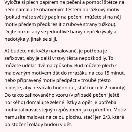
Vyložte si plech papírem na pečení a pomocí štětce na
něm namalujte obarveným těstem obrázkový motiv
(pokud máte světlý papír na pečení, můžete si na něj
motiv předem předkreslit z rubové strany tužkou).
Dejte pozor, aby se jednotlivé barvy nepřekrývaly a
nedotýkaly, jinak se slijí.
Až budete mít květy namalované, je potřeba je
zafixovat, aby je další vrstvy těsta nepoškodily. To
můžete udělat dvěma způsoby. Buď můžete plech s
malovaným motivem dát do mrazáku na cca 15 minut,
nebo připravený motiv předpéct v troubě (těsto
hlídejte, aby nezačalo hnědnout, stačí necelé 2 minuty).
Do takto zafixovaného vzoru (v případě pečení ještě
horkého) domalujte zelené lístky a opět je potřeba
motiv zafixovat stejným způsobem jako předtím. Motiv
nemusíte malovat na celou plochu, stačí jen 2/3, které
po stočení rolády budou vidět.