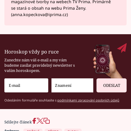
magazínové tvorby na webech TV Prima. Primárně
se stará o obsah na webu Prima Ženy.
(anna.kopeckova@iprima.cz)
Horoskop vždy po ruce
Zanechte nám váš e-mail a my vám
budeme zasílat pravidelný newsletter s
vaším horoskopem.
ODESLAT
Odesláním formuláře souhlasíte s
podmínkami zpracování osobních údajů
Sdílejte článek