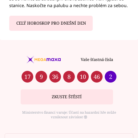
stanice. Naskočte na palubu a nechte problém za sebou.
CELÝ HOROSKOP PRO DNEŠNÍ DEN
Vaše šťastná čísla
17
9
36
8
10
46
2
ZKUSTE ŠTĚSTÍ
Ministerstvo financí varuje: Účastí na hazardní hře může
vzniknout závislost ⑱