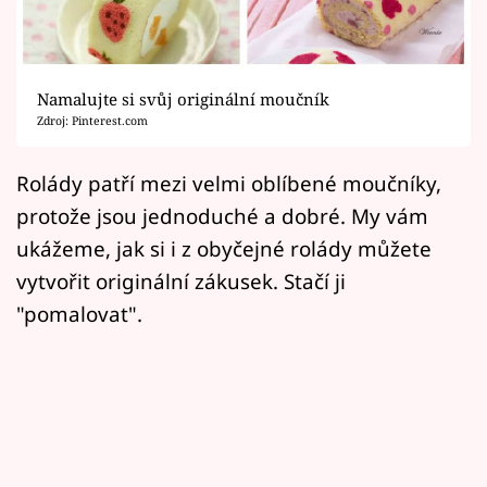
Horoskopy
Sledujte prima+
Namalujte si svůj originální moučník
Filmový festival Karlovy Vary
Zdroj: Pinterest.com
Pořady
Rolády patří mezi velmi oblíbené moučníky,
protože jsou jednoduché a dobré. My vám
Mámy sobě
ukážeme, jak si i z obyčejné rolády můžete
vytvořit originální zákusek. Stačí ji
Přihlášení
"pomalovat".
Sledujte nás