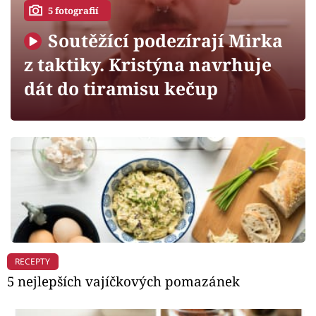
Horoskopy
5 fotografií
Sledujte prima+
Soutěžící podezírají Mirka
z taktiky. Kristýna navrhuje
Filmový festival Karlovy Vary
dát do tiramisu kečup
Pořady
Mámy sobě
Přihlášení
Sledujte nás
RECEPTY
5 nejlepších vajíčkových pomazánek