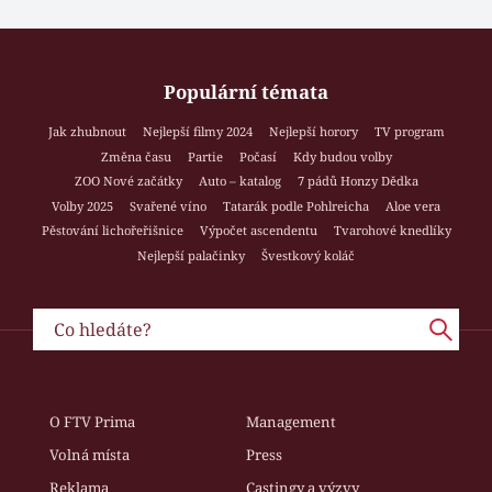
Populární témata
Jak zhubnout
Nejlepší filmy 2024
Nejlepší horory
TV program
Změna času
Partie
Počasí
Kdy budou volby
ZOO Nové začátky
Auto – katalog
7 pádů Honzy Dědka
Volby 2025
Svařené víno
Tatarák podle Pohlreicha
Aloe vera
Pěstování lichořeřišnice
Výpočet ascendentu
Tvarohové knedlíky
Nejlepší palačinky
Švestkový koláč
O FTV Prima
Management
Volná místa
Press
Reklama
Castingy a výzvy