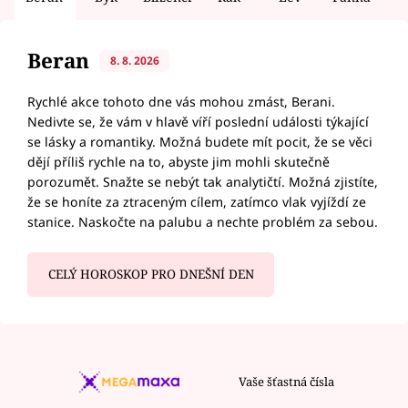
Beran
8. 8. 2026
Rychlé akce tohoto dne vás mohou zmást, Berani.
Nedivte se, že vám v hlavě víří poslední události týkající
se lásky a romantiky. Možná budete mít pocit, že se věci
dějí příliš rychle na to, abyste jim mohli skutečně
porozumět. Snažte se nebýt tak analytičtí. Možná zjistíte,
že se honíte za ztraceným cílem, zatímco vlak vyjíždí ze
stanice. Naskočte na palubu a nechte problém za sebou.
CELÝ HOROSKOP PRO DNEŠNÍ DEN
Vaše šťastná čísla