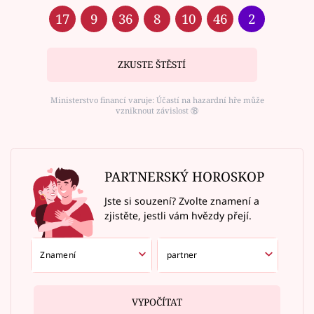
17
9
36
8
10
46
2
ZKUSTE ŠTĚSTÍ
Ministerstvo financí varuje: Účastí na hazardní hře může
vzniknout závislost ⑱
PARTNERSKÝ HOROSKOP
Jste si souzení? Zvolte znamení a
zjistěte, jestli vám hvězdy přejí.
VYPOČÍTAT