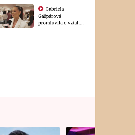
Gabriela
Gášpárová
promluvila o vztahu
a zakládání rodiny