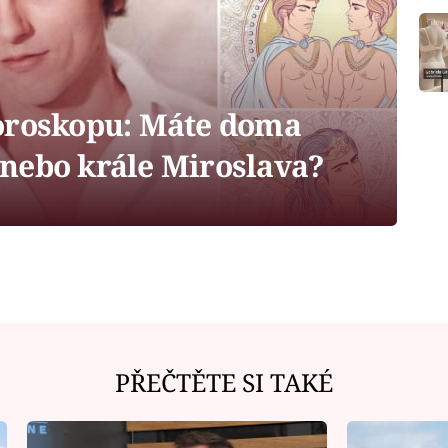
oroskopu: Máte doma
nebo krále Miroslava?
PŘEČTĚTE SI TAKÉ