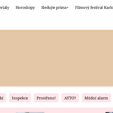
eriály
Horoskopy
Sledujte prima+
Filmový festival Karl
Celebrity
Recept
MÓDA A KRÁSA
HLAVNÍ JÍ
VZTAHY A SEX
SLADKÉ
PRIMA MAMINKA
ZDRAVÉ
bí
Inspekce
Prostřeno!
AYTO?
Módní alarm
Fresh
Living
RECEPTY
BYDLENÍ