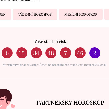
DEN
TÝDENNÍ HOROSKOP
MĚSÍČNÍ HOROSKOP
Vaše šťastná čísla
6
15
34
48
7
46
2
Ministerstvo financí varuje: Účastí na hazardní hře může vzniknout závislost ⑱
PARTNERSKÝ HOROSKOP