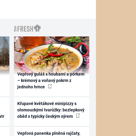
Vepřový guláš s houbami a pórkem
– krémový a voňavý pokrm z
jednoho hrnce
Křupavé květákové minipizzy s
olomouckými tvarůžky: bezlepkový
atr
oběd s typicky českým sýrem
Vepřová panenka plněná rajčaty,