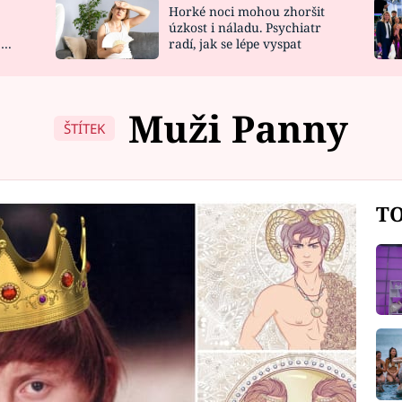
Horké noci mohou zhoršit
NOVINKY
ZAHRADA
úzkost i náladu. Psychiatr
 a
radí, jak se lépe vyspat
VIDEORECEPTY
DESIGN
Muži Panny
ŠTÍTEK
TO