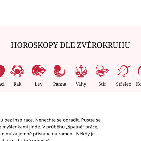
HOROSKOPY DLE ZVĚROKRUHU
nci
Rak
Lev
Panna
Váhy
Štír
Střelec
K
hu bez inspirace. Nenechte se odradit. Pusťte se
te myšlenkami jinde. V průběhu „špatné“ práce,
vám múza jemně přistane na rameni. Někdy je
vedla ke slastné odměně.