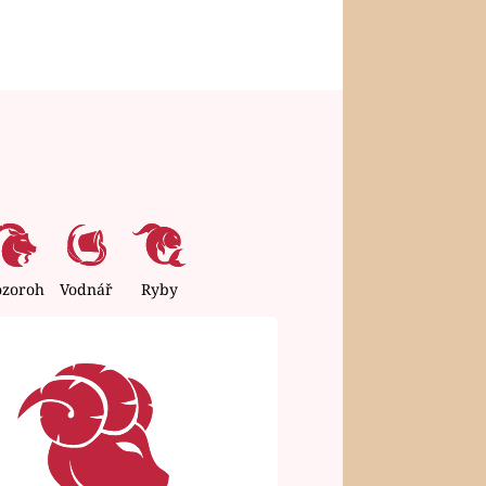
ozoroh
Vodnář
Ryby