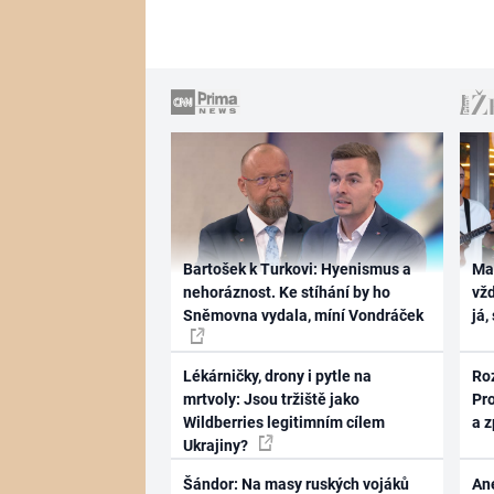
Bartošek k Turkovi: Hyenismus a
Ma
nehoráznost. Ke stíhání by ho
vž
Sněmovna vydala, míní Vondráček
já,
Lékárničky, drony i pytle na
Ro
mrtvoly: Jsou tržiště jako
Pr
Wildberries legitimním cílem
a 
Ukrajiny?
Šándor: Na masy ruských vojáků
Ane