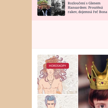
Rozloučení s Glenem
SNÁŘ
CELEBRITY
Hansardem: Proutěná
rakev, dojemná řeč Bona
HOROSKOP NA
VAŘENÍ
zpěv Irglové s Vedderem
ROK 2023
HOROSKOPY