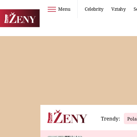
Menu
Celebrity
Vztahy
S
Seriály
Životní styl
ZOO
DIETY A HUBNUTÍ
PROSTŘENO!
CESTOVÁNÍ A
DOVOLENÁ
DUCH
ZDRAVÍ
Trendy:
Pola
Horoskopy
Video
ASTROČLÁNKY
SERIÁLY