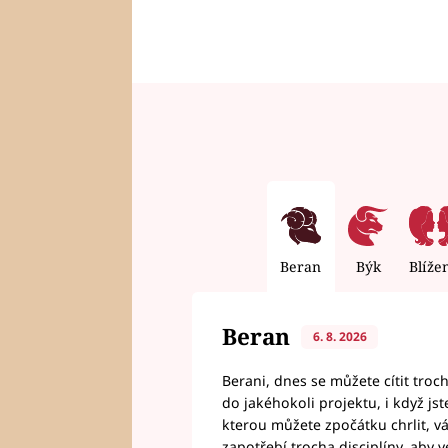
Beran
Býk
Blíže
Beran
6. 8. 2026
Berani, dnes se můžete cítit troc
do jakéhokoli projektu, i když js
kterou můžete zpočátku chrlit, 
zapotřebí trocha disciplíny, aby 