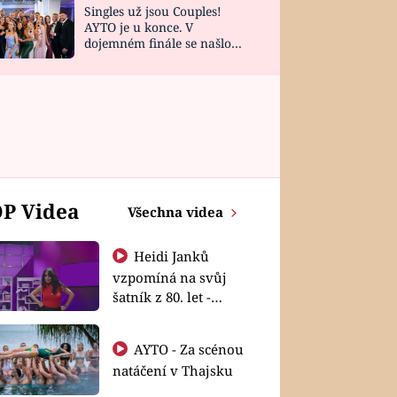
Singles už jsou Couples!
AYTO je u konce. V
dojemném finále se našlo
všech 10 Perfect Matchů
P Videa
Všechna videa
Heidi Janků
vzpomíná na svůj
šatník z 80. let -
Shopaholičky
AYTO - Za scénou
natáčení v Thajsku