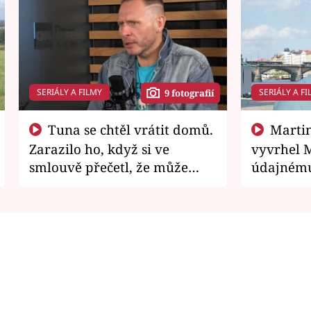
SERIÁLY A FILMY
SERIÁLY A FI
9 fotografií
Tuna se chtěl vrátit domů.
Martin Písařík jako
Zarazilo ho, když si ve
vyvrhel 
smlouvě přečetl, že může
údajnému
zemřít
je v nemil