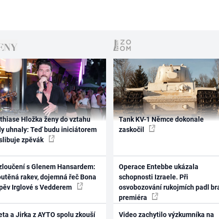
thiase Hložka ženy do vztahu
Tank KV-1 Němce dokonale
dy uhnaly: Teď budu iniciátorem
zaskočil
 slibuje zpěvák
zloučení s Glenem Hansardem:
Operace Entebbe ukázala
outěná rakev, dojemná řeč Bona
schopnosti Izraele. Při
zpěv Irglové s Vedderem
osvobozování rukojmích padl br
premiéra
ta a Jirka z AYTO spolu zkouší
Video zachytilo výzkumníka na