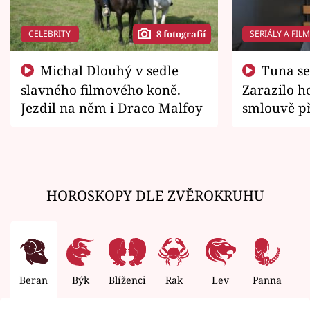
CELEBRITY
SERIÁLY A FIL
8 fotografií
Michal Dlouhý v sedle
Tuna se chtěl vrátit domů.
slavného filmového koně.
Zarazilo ho
Jezdil na něm i Draco Malfoy
smlouvě př
zemřít
HOROSKOPY DLE ZVĚROKRUHU
Beran
Býk
Blíženci
Rak
Lev
Panna
V