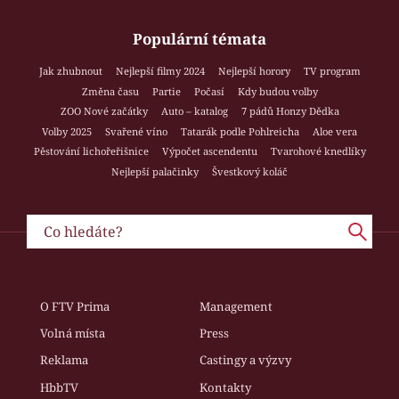
Populární témata
Jak zhubnout
Nejlepší filmy 2024
Nejlepší horory
TV program
Změna času
Partie
Počasí
Kdy budou volby
ZOO Nové začátky
Auto – katalog
7 pádů Honzy Dědka
Volby 2025
Svařené víno
Tatarák podle Pohlreicha
Aloe vera
Pěstování lichořeřišnice
Výpočet ascendentu
Tvarohové knedlíky
Nejlepší palačinky
Švestkový koláč
O FTV Prima
Management
Volná místa
Press
Reklama
Castingy a výzvy
HbbTV
Kontakty