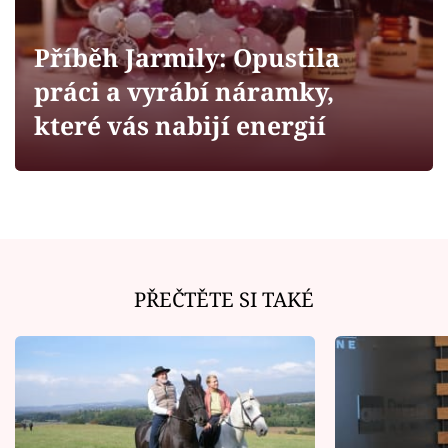
Horoskopy
Sledujte prima+
Příběh Jarmily: Opustila
práci a vyrábí náramky,
Filmový festival Karlovy Vary
které vás nabijí energií
Pořady
Mámy sobě
Přihlášení
PŘEČTĚTE SI TAKÉ
Sledujte nás