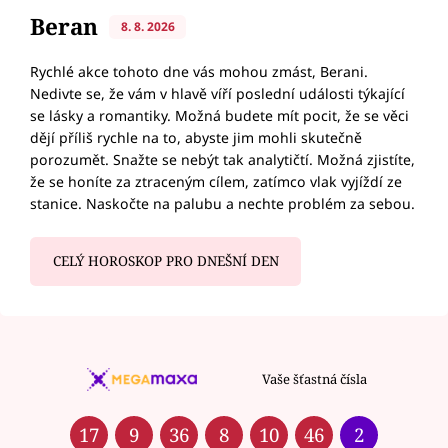
Beran
8. 8. 2026
Rychlé akce tohoto dne vás mohou zmást, Berani.
Nedivte se, že vám v hlavě víří poslední události týkající
se lásky a romantiky. Možná budete mít pocit, že se věci
dějí příliš rychle na to, abyste jim mohli skutečně
porozumět. Snažte se nebýt tak analytičtí. Možná zjistíte,
že se honíte za ztraceným cílem, zatímco vlak vyjíždí ze
stanice. Naskočte na palubu a nechte problém za sebou.
CELÝ HOROSKOP PRO DNEŠNÍ DEN
Vaše šťastná čísla
17
9
36
8
10
46
2