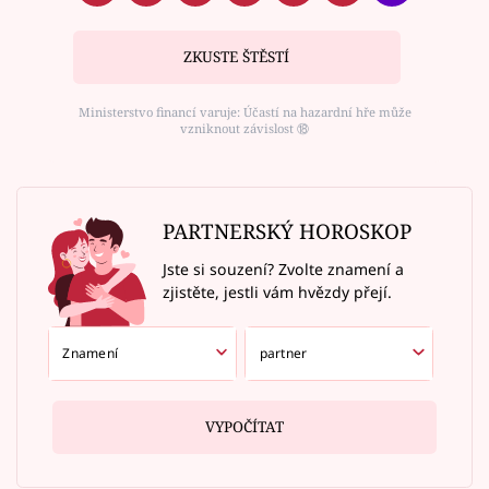
ZKUSTE ŠTĚSTÍ
Ministerstvo financí varuje: Účastí na hazardní hře může
vzniknout závislost ⑱
PARTNERSKÝ HOROSKOP
Jste si souzení? Zvolte znamení a
zjistěte, jestli vám hvězdy přejí.
VYPOČÍTAT