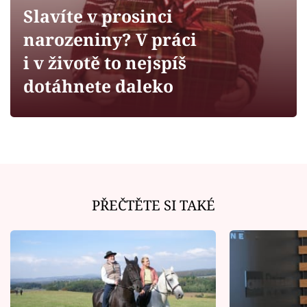
Horoskopy
Slavíte v prosinci
Sledujte prima+
narozeniny? V práci
i v životě to nejspíš
Filmový festival Karlovy Vary
dotáhnete daleko
Pořady
Mámy sobě
Přihlášení
PŘEČTĚTE SI TAKÉ
Sledujte nás