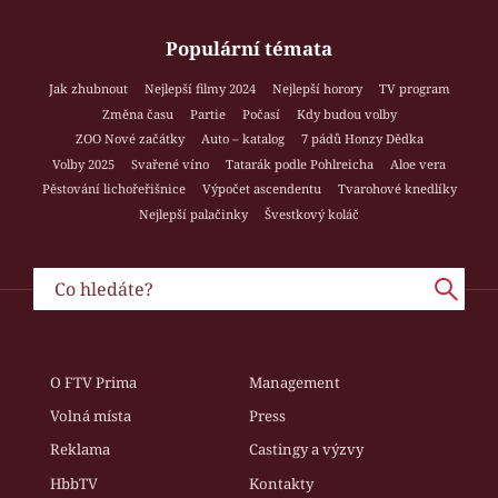
Populární témata
Jak zhubnout
Nejlepší filmy 2024
Nejlepší horory
TV program
Změna času
Partie
Počasí
Kdy budou volby
ZOO Nové začátky
Auto – katalog
7 pádů Honzy Dědka
Volby 2025
Svařené víno
Tatarák podle Pohlreicha
Aloe vera
Pěstování lichořeřišnice
Výpočet ascendentu
Tvarohové knedlíky
Nejlepší palačinky
Švestkový koláč
O FTV Prima
Management
Volná místa
Press
Reklama
Castingy a výzvy
HbbTV
Kontakty