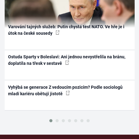
Varování tajných služeb: Putin chystá test NATO. Ve hře je i
útok na české sousedy
Ostuda Sparty v Boleslavi: Ani jednou nevystřelila na bránu,
doplatila na třesk v sestavě
Vyhýbá se generace Z vedoucím pozicím? Podle sociologů
mladí kariéru obětují jistotě