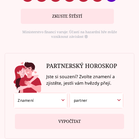
ZKUSTE ŠTĚSTÍ
Ministerstvo financí varuje: Účastí na hazardní hře může
vzniknout závislost ⑱
PARTNERSKÝ HOROSKOP
Jste si souzení? Zvolte znamení a
zjistěte, jestli vám hvězdy přejí.
VYPOČÍTAT