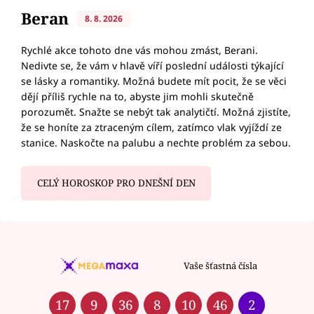
Beran
8. 8. 2026
Rychlé akce tohoto dne vás mohou zmást, Berani.
Nedivte se, že vám v hlavě víří poslední události týkající
se lásky a romantiky. Možná budete mít pocit, že se věci
dějí příliš rychle na to, abyste jim mohli skutečně
porozumět. Snažte se nebýt tak analytičtí. Možná zjistíte,
že se honíte za ztraceným cílem, zatímco vlak vyjíždí ze
stanice. Naskočte na palubu a nechte problém za sebou.
CELÝ HOROSKOP PRO DNEŠNÍ DEN
Vaše šťastná čísla
17
9
36
8
10
46
2