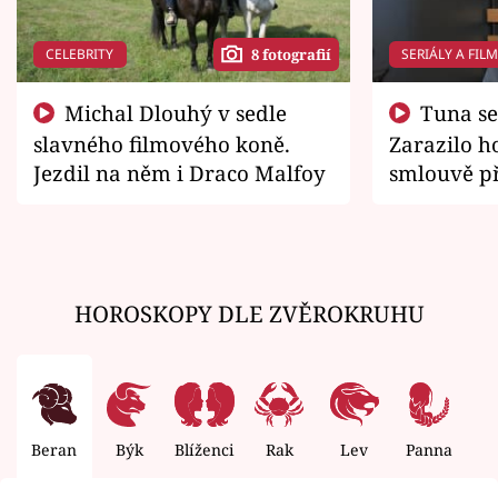
CELEBRITY
SERIÁLY A FIL
8 fotografií
Michal Dlouhý v sedle
Tuna se chtěl vrátit domů.
slavného filmového koně.
Zarazilo ho
Jezdil na něm i Draco Malfoy
smlouvě př
zemřít
HOROSKOPY DLE ZVĚROKRUHU
Beran
Býk
Blíženci
Rak
Lev
Panna
V