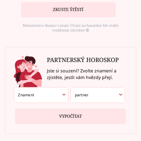
ZKUSTE ŠTĚSTÍ
Ministerstvo financí varuje: Účastí na hazardní hře může
vzniknout závislost ⑱
PARTNERSKÝ HOROSKOP
Jste si souzení? Zvolte znamení a
zjistěte, jestli vám hvězdy přejí.
VYPOČÍTAT