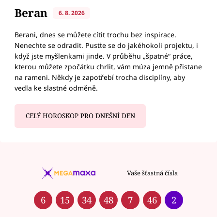
Beran
6. 8. 2026
Berani, dnes se můžete cítit trochu bez inspirace.
Nenechte se odradit. Pusťte se do jakéhokoli projektu, i
když jste myšlenkami jinde. V průběhu „špatné“ práce,
kterou můžete zpočátku chrlit, vám múza jemně přistane
na rameni. Někdy je zapotřebí trocha disciplíny, aby
vedla ke slastné odměně.
CELÝ HOROSKOP PRO DNEŠNÍ DEN
Vaše šťastná čísla
6
15
34
48
7
46
2