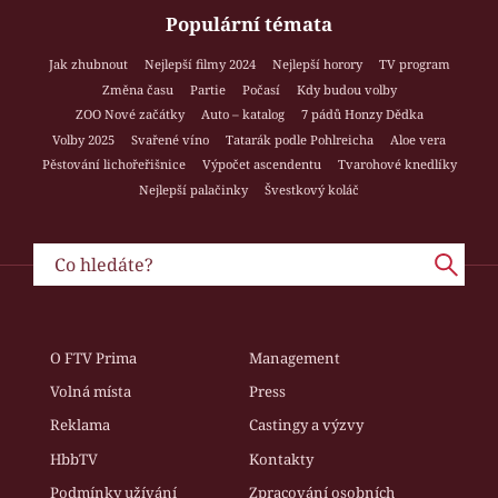
Populární témata
Jak zhubnout
Nejlepší filmy 2024
Nejlepší horory
TV program
Změna času
Partie
Počasí
Kdy budou volby
ZOO Nové začátky
Auto – katalog
7 pádů Honzy Dědka
Volby 2025
Svařené víno
Tatarák podle Pohlreicha
Aloe vera
Pěstování lichořeřišnice
Výpočet ascendentu
Tvarohové knedlíky
Nejlepší palačinky
Švestkový koláč
O FTV Prima
Management
Volná místa
Press
Reklama
Castingy a výzvy
HbbTV
Kontakty
Podmínky užívání
Zpracování osobních