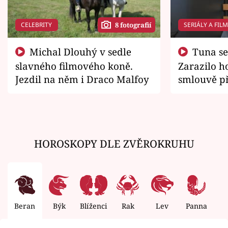
CELEBRITY
SERIÁLY A FIL
8 fotografií
Michal Dlouhý v sedle
Tuna se chtěl vrátit domů.
slavného filmového koně.
Zarazilo ho
Jezdil na něm i Draco Malfoy
smlouvě př
zemřít
HOROSKOPY DLE ZVĚROKRUHU
Beran
Býk
Blíženci
Rak
Lev
Panna
V