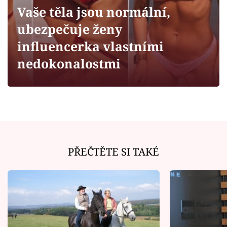
Horoskopy
Vaše těla jsou normální,
Sledujte prima+
ubezpečuje ženy
influencerka vlastními
Filmový festival Karlovy Vary
nedokonalostmi
Pořady
Mámy sobě
Přihlášení
PŘEČTĚTE SI TAKÉ
Sledujte nás