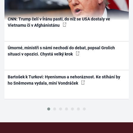
CNN: Trump čelí v Íránu pasti, do níž se USA dostaly ve
Vietnamu či v Afghánistánu
Úmorné, ministři s námi nechodí do debat, popsal Grolich
situaci v opozici. Chystá velký krok
Bartošek k Turkovi: Hyenismus a nehoráznost. Ke stíhání by
ho Sněmovna vydala, míní Vondráček