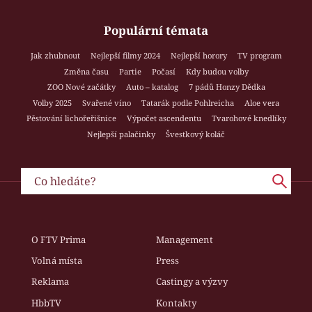
Populární témata
Jak zhubnout
Nejlepší filmy 2024
Nejlepší horory
TV program
Změna času
Partie
Počasí
Kdy budou volby
ZOO Nové začátky
Auto – katalog
7 pádů Honzy Dědka
Volby 2025
Svařené víno
Tatarák podle Pohlreicha
Aloe vera
Pěstování lichořeřišnice
Výpočet ascendentu
Tvarohové knedlíky
Nejlepší palačinky
Švestkový koláč
O FTV Prima
Management
Volná místa
Press
Reklama
Castingy a výzvy
HbbTV
Kontakty