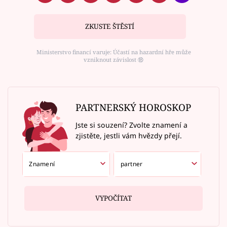
ZKUSTE ŠTĚSTÍ
Ministerstvo financí varuje: Účastí na hazardní hře může
vzniknout závislost ⑱
PARTNERSKÝ HOROSKOP
Jste si souzení? Zvolte znamení a
zjistěte, jestli vám hvězdy přejí.
VYPOČÍTAT