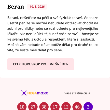
Beran
10. 8. 2026
Berani, nešetřete na péči o své fyzické zdraví. Ve snaze
ušetřit peníze se možná nebudete obtěžovat chodit na
zubní prohlídky nebo se rozhodnete pro nejlevnějšího
lékaře. Nic není důležitější než vaše zdraví. Chovejte se
ke svému tělu s úctou a respektem, které si zaslouží.
Možná vám nebude dělat potíže dělat pro druhé to, co
víte, že byste měli dělat pro sebe.
CELÝ HOROSKOP PRO DNEŠNÍ DEN
Vaše šťastná čísla
10
27
38
17
12
46
2