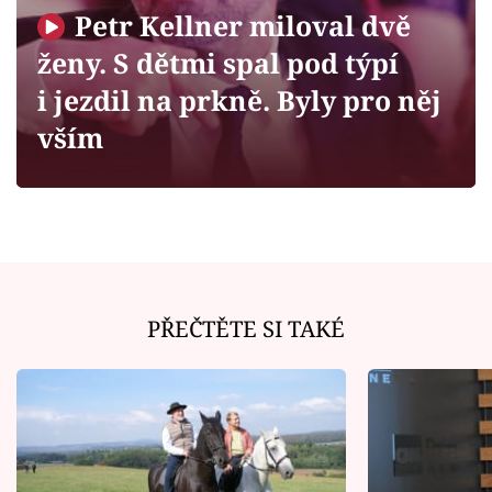
Horoskopy
Petr Kellner miloval dvě
Sledujte prima+
ženy. S dětmi spal pod týpí
i jezdil na prkně. Byly pro něj
Filmový festival Karlovy Vary
vším
Pořady
Mámy sobě
Přihlášení
PŘEČTĚTE SI TAKÉ
Sledujte nás