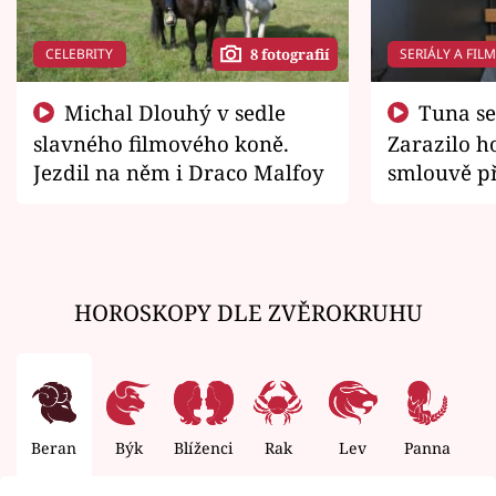
CELEBRITY
SERIÁLY A FIL
8 fotografií
Michal Dlouhý v sedle
Tuna se chtěl vrátit domů.
slavného filmového koně.
Zarazilo ho
Jezdil na něm i Draco Malfoy
smlouvě př
zemřít
HOROSKOPY DLE ZVĚROKRUHU
Beran
Býk
Blíženci
Rak
Lev
Panna
V