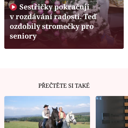
Horoskopy
Sestřičky pokračují
Sledujte prima+
v rozdávání radosti. Teď
ozdobily stromečky pro
Filmový festival Karlovy Vary
seniory
Pořady
Mámy sobě
Přihlášení
PŘEČTĚTE SI TAKÉ
Sledujte nás