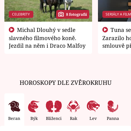
CELEBRITY
SERIÁLY A FIL
8 fotografií
Michal Dlouhý v sedle
Tuna se chtěl vrátit domů.
slavného filmového koně.
Zarazilo ho
Jezdil na něm i Draco Malfoy
smlouvě př
zemřít
HOROSKOPY DLE ZVĚROKRUHU
Beran
Býk
Blíženci
Rak
Lev
Panna
V