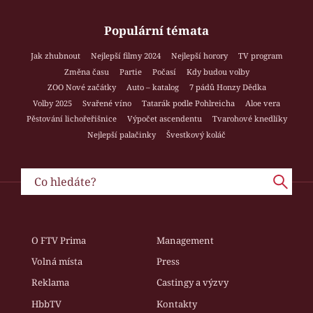
Populární témata
Jak zhubnout
Nejlepší filmy 2024
Nejlepší horory
TV program
Změna času
Partie
Počasí
Kdy budou volby
ZOO Nové začátky
Auto – katalog
7 pádů Honzy Dědka
Volby 2025
Svařené víno
Tatarák podle Pohlreicha
Aloe vera
Pěstování lichořeřišnice
Výpočet ascendentu
Tvarohové knedlíky
Nejlepší palačinky
Švestkový koláč
O FTV Prima
Management
Volná místa
Press
Reklama
Castingy a výzvy
HbbTV
Kontakty