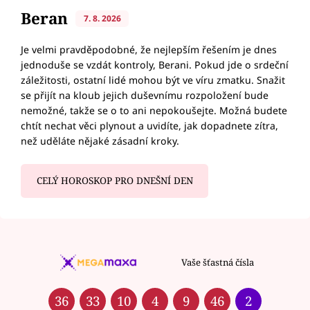
Beran
7. 8. 2026
Je velmi pravděpodobné, že nejlepším řešením je dnes
jednoduše se vzdát kontroly, Berani. Pokud jde o srdeční
záležitosti, ostatní lidé mohou být ve víru zmatku. Snažit
se přijít na kloub jejich duševnímu rozpoložení bude
nemožné, takže se o to ani nepokoušejte. Možná budete
chtít nechat věci plynout a uvidíte, jak dopadnete zítra,
než uděláte nějaké zásadní kroky.
CELÝ HOROSKOP PRO DNEŠNÍ DEN
Vaše šťastná čísla
36
33
10
4
9
46
2