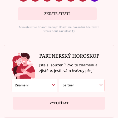
ZKUSTE ŠTĚSTÍ
Ministerstvo financí varuje: Účastí na hazardní hře může
vzniknout závislost ⑱
PARTNERSKÝ HOROSKOP
Jste si souzení? Zvolte znamení a
zjistěte, jestli vám hvězdy přejí.
VYPOČÍTAT