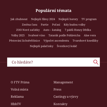
Populární témata
Jak zhubnout
Nejlepší filmy 2024
Nejlepší horory
TV program
Změna času
Partie
Počasí
Kdy budou volby
ZOO Nové začátky
Auto – katalog
7 pádů Honzy Dědka
Volby 2025
Svařené víno
Tatarák podle Pohlreicha
Aloe vera
Pěstování lichořeřišnice
Výpočet ascendentu
Tvarohové knedlíky
Nejlepší palačinky
Švestkový koláč
O FTV Prima
Management
Volná místa
Press
Reklama
Castingy a výzvy
HbbTV
Kontakty