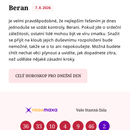
Beran
7. 8. 2026
Je velmi pravděpodobné, že nejlepším řešením je dnes
jednoduše se vzdát kontroly, Berani. Pokud jde o srdeční
záležitosti, ostatní lidé mohou být ve víru zmatku. Snažit
se přijít na kloub jejich duševnímu rozpoložení bude
nemožné, takže se o to ani nepokoušejte. Možná budete
chtít nechat věci plynout a uvidíte, jak dopadnete zítra,
než uděláte nějaké zásadní kroky.
CELÝ HOROSKOP PRO DNEŠNÍ DEN
Vaše šťastná čísla
36
33
10
4
9
46
2