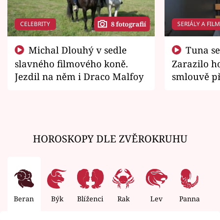
CELEBRITY
SERIÁLY A FIL
8 fotografií
Michal Dlouhý v sedle
Tuna se chtěl vrátit domů.
slavného filmového koně.
Zarazilo ho
Jezdil na něm i Draco Malfoy
smlouvě př
zemřít
HOROSKOPY DLE ZVĚROKRUHU
Beran
Býk
Blíženci
Rak
Lev
Panna
V