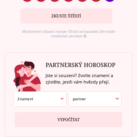
ZKUSTE ŠTĚSTÍ
Ministerstvo financí varuje: Účastí na hazardní hře může
vzniknout závislost ⑱
PARTNERSKÝ HOROSKOP
Jste si souzení? Zvolte znamení a
zjistěte, jestli vám hvězdy přejí.
VYPOČÍTAT