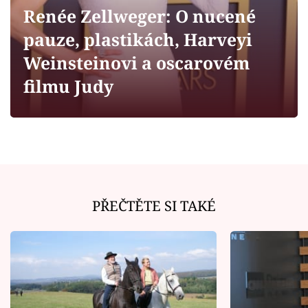
Horoskopy
Renée Zellweger: O nucené
Sledujte prima+
pauze, plastikách, Harveyi
Weinsteinovi a oscarovém
Filmový festival Karlovy Vary
filmu Judy
Pořady
Mámy sobě
Přihlášení
PŘEČTĚTE SI TAKÉ
Sledujte nás