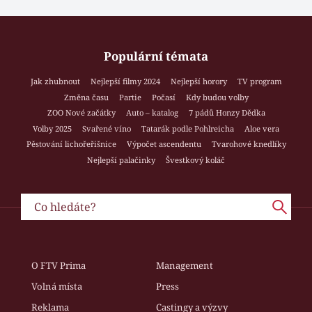
Populární témata
Jak zhubnout
Nejlepší filmy 2024
Nejlepší horory
TV program
Změna času
Partie
Počasí
Kdy budou volby
ZOO Nové začátky
Auto – katalog
7 pádů Honzy Dědka
Volby 2025
Svařené víno
Tatarák podle Pohlreicha
Aloe vera
Pěstování lichořeřišnice
Výpočet ascendentu
Tvarohové knedlíky
Nejlepší palačinky
Švestkový koláč
O FTV Prima
Management
Volná místa
Press
Reklama
Castingy a výzvy