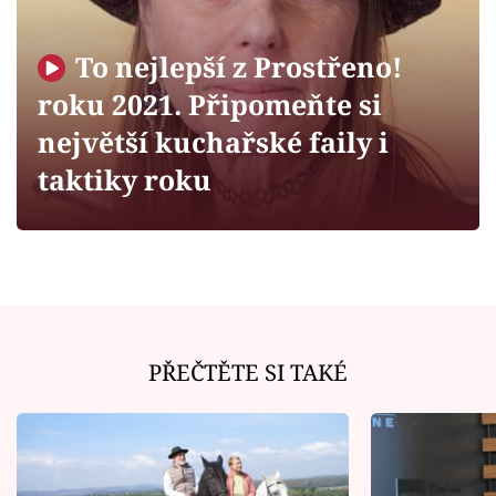
Horoskopy
Sledujte prima+
To nejlepší z Prostřeno!
roku 2021. Připomeňte si
Filmový festival Karlovy Vary
největší kuchařské faily i
Pořady
taktiky roku
Mámy sobě
Přihlášení
PŘEČTĚTE SI TAKÉ
Sledujte nás