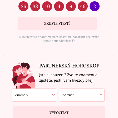
36
33
10
4
9
46
2
ZKUSTE ŠTĚSTÍ
Ministerstvo financí varuje: Účastí na hazardní hře může
vzniknout závislost ⑱
PARTNERSKÝ HOROSKOP
Jste si souzení? Zvolte znamení a
zjistěte, jestli vám hvězdy přejí.
VYPOČÍTAT