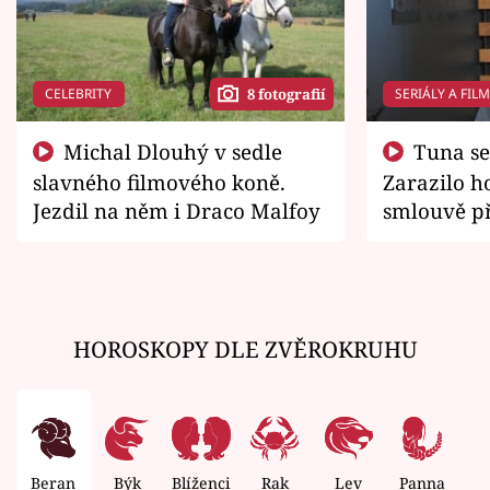
CELEBRITY
SERIÁLY A FIL
8 fotografií
Michal Dlouhý v sedle
Tuna se chtěl vrátit domů.
slavného filmového koně.
Zarazilo ho
Jezdil na něm i Draco Malfoy
smlouvě př
zemřít
HOROSKOPY DLE ZVĚROKRUHU
Beran
Býk
Blíženci
Rak
Lev
Panna
V