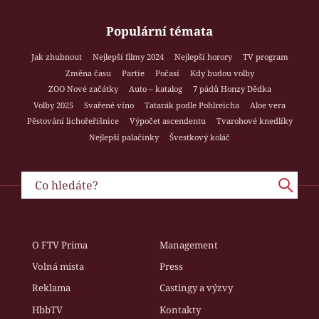
Populární témata
Jak zhubnout
Nejlepší filmy 2024
Nejlepší horory
TV program
Změna času
Partie
Počasí
Kdy budou volby
ZOO Nové začátky
Auto – katalog
7 pádů Honzy Dědka
Volby 2025
Svařené víno
Tatarák podle Pohlreicha
Aloe vera
Pěstování lichořeřišnice
Výpočet ascendentu
Tvarohové knedlíky
Nejlepší palačinky
Švestkový koláč
O FTV Prima
Management
Volná místa
Press
Reklama
Castingy a výzvy
HbbTV
Kontakty