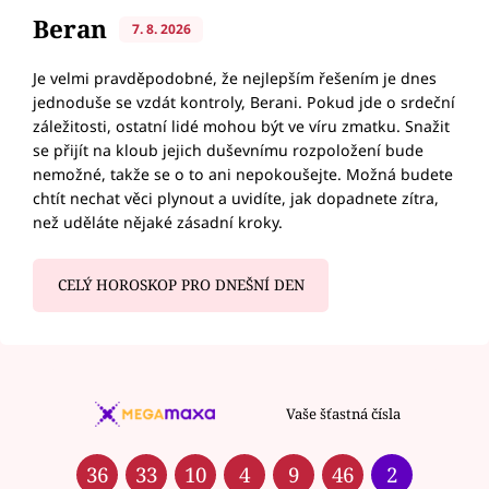
Beran
7. 8. 2026
Je velmi pravděpodobné, že nejlepším řešením je dnes
jednoduše se vzdát kontroly, Berani. Pokud jde o srdeční
záležitosti, ostatní lidé mohou být ve víru zmatku. Snažit
se přijít na kloub jejich duševnímu rozpoložení bude
nemožné, takže se o to ani nepokoušejte. Možná budete
chtít nechat věci plynout a uvidíte, jak dopadnete zítra,
než uděláte nějaké zásadní kroky.
CELÝ HOROSKOP PRO DNEŠNÍ DEN
Vaše šťastná čísla
36
33
10
4
9
46
2