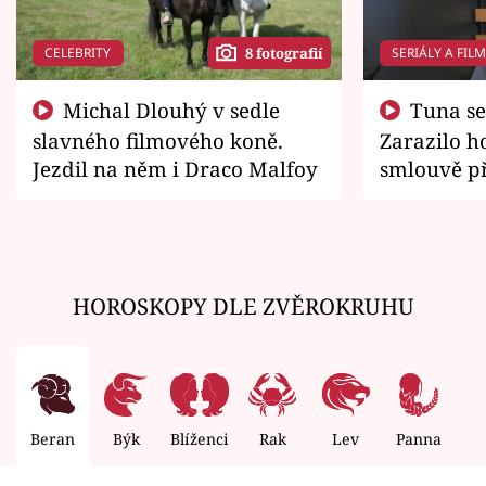
CELEBRITY
SERIÁLY A FIL
8 fotografií
Michal Dlouhý v sedle
Tuna se chtěl vrátit domů.
slavného filmového koně.
Zarazilo ho
Jezdil na něm i Draco Malfoy
smlouvě př
zemřít
HOROSKOPY DLE ZVĚROKRUHU
Beran
Býk
Blíženci
Rak
Lev
Panna
V