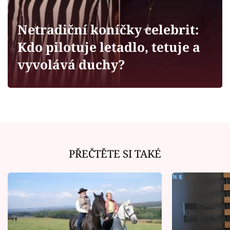
Horoskopy
Sledujte prima+
Netradiční koníčky celebrit:
Kdo pilotuje letadlo, tetuje a
Filmový festival Karlovy Vary
vyvolává duchy?
Pořady
Mámy sobě
Přihlášení
PŘEČTĚTE SI TAKÉ
Sledujte nás