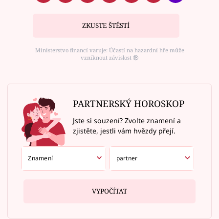
ZKUSTE ŠTĚSTÍ
Ministerstvo financí varuje: Účastí na hazardní hře může
vzniknout závislost ⑱
PARTNERSKÝ HOROSKOP
Jste si souzení? Zvolte znamení a
zjistěte, jestli vám hvězdy přejí.
VYPOČÍTAT