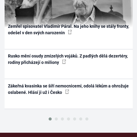
Zemřel spisovatel Vladimír Páral. Na jeho knihy se stály fronty,
odešel v den svých narozenin
Rusko mění osudy zmizelých vojáků. Z padlých dělá dezertéry,
rodiny přicházejí o miliony
Zákeřná kvasinka se šíří nemocnicemi, odolá lékům a ohrožuje
oslabené. Hlásí ji už i Česko