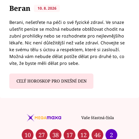
Beran
10. 8. 2026
Berani, nešetřete na péči o své fyzické zdraví. Ve snaze
ušetřit peníze se možná nebudete obtěžovat chodit na
zubní prohlídky nebo se rozhodnete pro nejlevnějšího
lékaře. Nic není důležitější než vaše zdraví. Chovejte se
ke svému tělu s úctou a respektem, které si zaslouží.
Možná vám nebude dělat potíže dělat pro druhé to, co
víte, že byste měli dělat pro sebe.
CELÝ HOROSKOP PRO DNEŠNÍ DEN
Vaše šťastná čísla
10
27
38
17
12
46
2