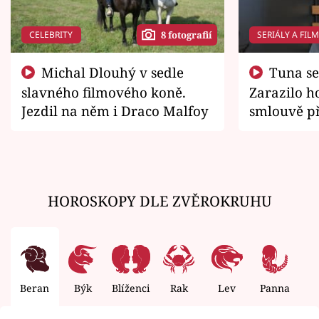
CELEBRITY
SERIÁLY A FIL
8 fotografií
Michal Dlouhý v sedle
Tuna se chtěl vrátit domů.
slavného filmového koně.
Zarazilo ho
Jezdil na něm i Draco Malfoy
smlouvě př
zemřít
HOROSKOPY DLE ZVĚROKRUHU
Beran
Býk
Blíženci
Rak
Lev
Panna
V