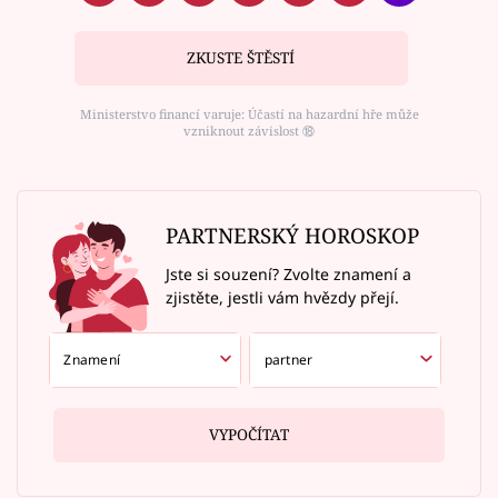
ZKUSTE ŠTĚSTÍ
Ministerstvo financí varuje: Účastí na hazardní hře může
vzniknout závislost ⑱
PARTNERSKÝ HOROSKOP
Jste si souzení? Zvolte znamení a
zjistěte, jestli vám hvězdy přejí.
VYPOČÍTAT