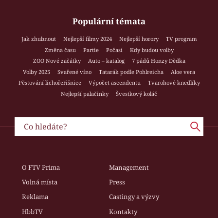
Populární témata
Jak zhubnout
Nejlepší filmy 2024
Nejlepší horory
TV program
Změna času
Partie
Počasí
Kdy budou volby
ZOO Nové začátky
Auto – katalog
7 pádů Honzy Dědka
Volby 2025
Svařené víno
Tatarák podle Pohlreicha
Aloe vera
Pěstování lichořeřišnice
Výpočet ascendentu
Tvarohové knedlíky
Nejlepší palačinky
Švestkový koláč
O FTV Prima
Management
Volná místa
Press
Reklama
Castingy a výzvy
HbbTV
Kontakty