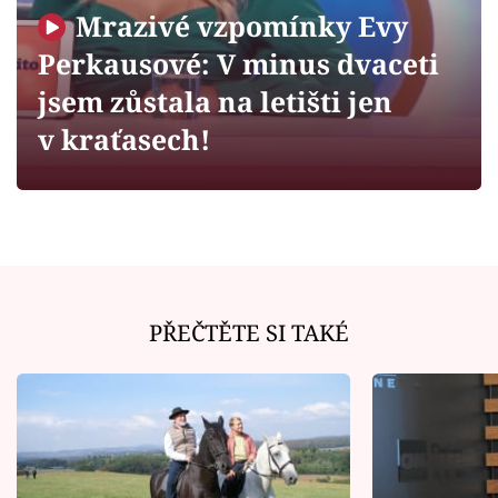
Horoskopy
Mrazivé vzpomínky Evy
Sledujte prima+
Perkausové: V minus dvaceti
jsem zůstala na letišti jen
Filmový festival Karlovy Vary
v kraťasech!
Pořady
Mámy sobě
Přihlášení
PŘEČTĚTE SI TAKÉ
Sledujte nás