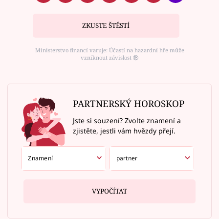
ZKUSTE ŠTĚSTÍ
Ministerstvo financí varuje: Účastí na hazardní hře může
vzniknout závislost ⑱
PARTNERSKÝ HOROSKOP
Jste si souzení? Zvolte znamení a
zjistěte, jestli vám hvězdy přejí.
VYPOČÍTAT