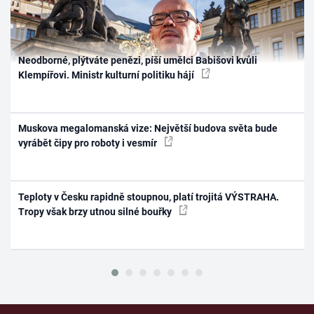
Neodborné, plýtváte penězi, píší umělci Babišovi kvůli
Klempířovi. Ministr kulturní politiku hájí
Muskova megalomanská vize: Největší budova světa bude
vyrábět čipy pro roboty i vesmír
Teploty v Česku rapidně stoupnou, platí trojitá VÝSTRAHA.
Tropy však brzy utnou silné bouřky