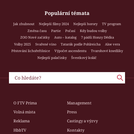
Populární témata
Jak zhubnout
Nejlepší filmy 2024
Nejlepší horory
TV program
Změna času
Partie
Počasí
Kdy budou volby
ZOO Nové začátky
Auto – katalog
7 pádů Honzy Dědka
Volby 2025
Svařené víno
Tatarák podle Pohlreicha
Aloe vera
Pěstování lichořeřišnice
Výpočet ascendentu
Tvarohové knedlíky
Nejlepší palačinky
Švestkový koláč
O FTV Prima
Management
Volná místa
Press
Reklama
Castingy a výzvy
HbbTV
Kontakty