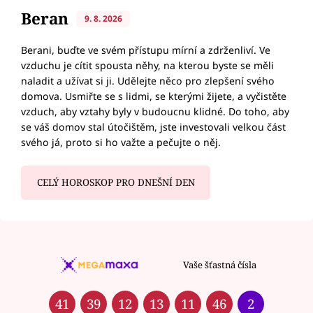
Beran
9. 8. 2026
Berani, buďte ve svém přístupu mírní a zdrženliví. Ve
vzduchu je cítit spousta něhy, na kterou byste se měli
naladit a užívat si ji. Udělejte něco pro zlepšení svého
domova. Usmiřte se s lidmi, se kterými žijete, a vyčistěte
vzduch, aby vztahy byly v budoucnu klidné. Do toho, aby
se váš domov stal útočištěm, jste investovali velkou část
svého já, proto si ho važte a pečujte o něj.
CELÝ HOROSKOP PRO DNEŠNÍ DEN
Vaše šťastná čísla
41
39
12
13
11
46
2