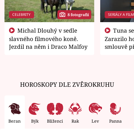
CELEBRITY
SERIÁLY A FIL
8 fotografií
Michal Dlouhý v sedle
Tuna se chtěl vrátit domů.
slavného filmového koně.
Zarazilo ho
Jezdil na něm i Draco Malfoy
smlouvě př
zemřít
HOROSKOPY DLE ZVĚROKRUHU
Beran
Býk
Blíženci
Rak
Lev
Panna
V