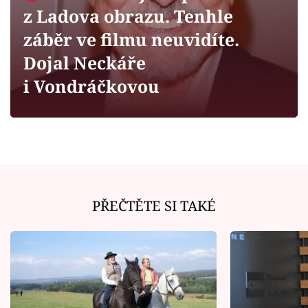
Horoskopy
z Ladova obrazu. Tenhle
Sledujte prima+
záběr ve filmu neuvidíte.
Dojal Neckáře
Filmový festival Karlovy Vary
i Vondráčkovou
Pořady
Mámy sobě
Přihlášení
PŘEČTĚTE SI TAKÉ
Sledujte nás