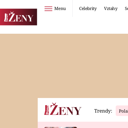
Menu
Celebrity
Vztahy
S
Seriály
Životní styl
ZOO
DIETY A HUBNUTÍ
PROSTŘENO!
CESTOVÁNÍ A
DOVOLENÁ
DUCH
ZDRAVÍ
Trendy:
Pola
Horoskopy
Video
ASTROČLÁNKY
SERIÁLY