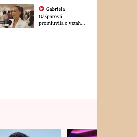
Gabriela
Gášpárová
promluvila o vztahu
a zakládání rodiny