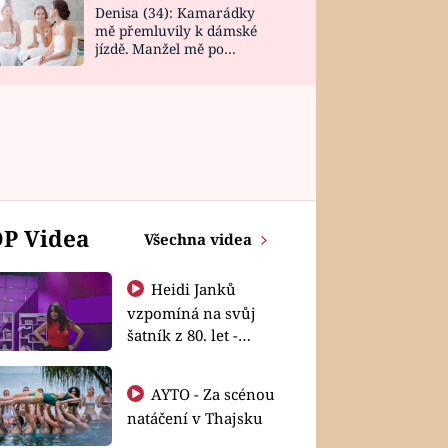
Denisa (34): Kamarádky
mě přemluvily k dámské
jízdě. Manžel mě po
návratu zaskočil
a
P Videa
Všechna videa
Heidi Janků
vzpomíná na svůj
šatník z 80. let -
Shopaholičky
AYTO - Za scénou
natáčení v Thajsku