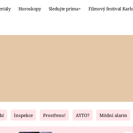
eriály
Horoskopy
Sledujte prima+
Filmový festival Karl
Celebrity
Recept
MÓDA A KRÁSA
HLAVNÍ JÍ
VZTAHY A SEX
SLADKÉ
PRIMA MAMINKA
ZDRAVÉ
bí
Inspekce
Prostřeno!
AYTO?
Módní alarm
Fresh
Living
RECEPTY
BYDLENÍ