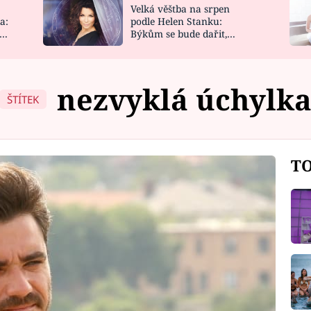
Velká věštba na srpen
NOVINKY
ZAHRADA
a:
podle Helen Stanku:
y
Býkům se bude dařit,
VIDEORECEPTY
DESIGN
Vodnáře čeká jízda
nezvyklá úchylk
ŠTÍTEK
TO