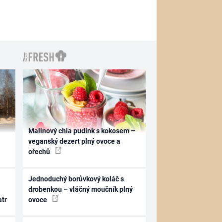
Malinový chia pudink s kokosem –
veganský dezert plný ovoce a
ořechů
Jednoduchý borůvkový koláč s
drobenkou – vláčný moučník plný
atr
ovoce