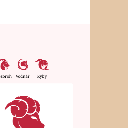
ozoroh
Vodnář
Ryby