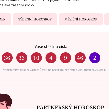
nějaké zásadní kroky.
DEN
TÝDENNÍ HOROSKOP
MĚSÍČNÍ HOROSKOP
Vaše šťastná čísla
36
33
10
4
9
46
2
Ministerstvo financí varuje: Účastí na hazardní hře může vzniknout závislost ⑱
PARTNERSKÝ HOROSKOP