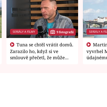
SERIÁLY A FILMY
SERIÁLY A FI
9 fotografií
Tuna se chtěl vrátit domů.
Martin Písařík jako
Zarazilo ho, když si ve
vyvrhel 
smlouvě přečetl, že může
údajnému
zemřít
je v nemil