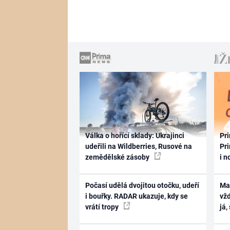
Válka o hořící sklady: Ukrajinci
Pri
udeřili na Wildberries, Rusové na
Pri
zemědělské zásoby
i n
Počasí udělá dvojitou otočku, udeří
Ma
i bouřky. RADAR ukazuje, kdy se
vž
vrátí tropy
já,