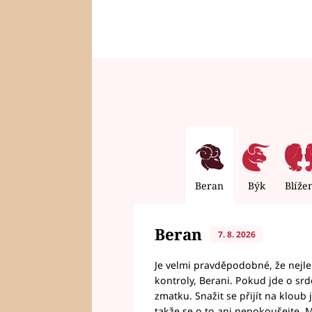
Beran
Býk
Blíže
Beran
7. 8. 2026
Je velmi pravděpodobné, že nejl
kontroly, Berani. Pokud jde o srde
zmatku. Snažit se přijít na klou
takže se o to ani nepokoušejte. M