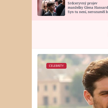
Srdceryvný projev
SNÁŘ
CELEBRITY
manželky Glena Hansard
Syn tu není, nerozuměl b
HOROSKOP NA
VAŘENÍ
tomu, vysvětlila
ROK 2023
CELEBRITY