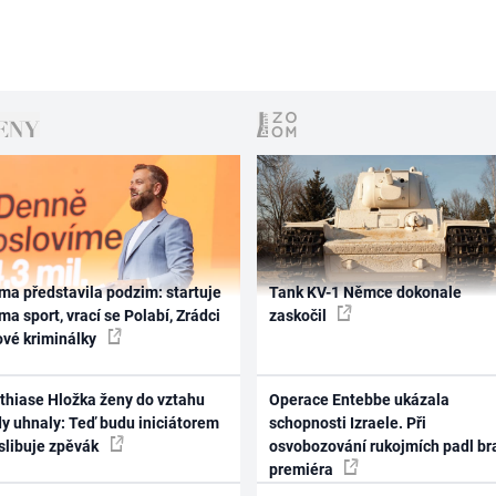
ma představila podzim: startuje
Tank KV-1 Němce dokonale
ma sport, vrací se Polabí, Zrádci
zaskočil
ové kriminálky
thiase Hložka ženy do vztahu
Operace Entebbe ukázala
dy uhnaly: Teď budu iniciátorem
schopnosti Izraele. Při
 slibuje zpěvák
osvobozování rukojmích padl br
premiéra