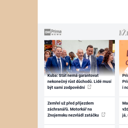
Kuba: Stát nemá garantovat
Pri
nekonečný růst důchodů. Lidé musí
Pri
být sami zodpovědní
i n
Zemřel už před příjezdem
Ma
záchranářů. Motorkář na
vž
Znojemsku nezvládl zatáčku
já,