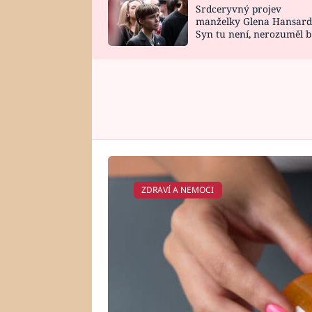
Srdceryvný projev
SNÁŘ
CELEBRITY
manželky Glena Hansard
Syn tu není, nerozuměl b
HOROSKOP NA
VAŘENÍ
tomu, vysvětlila
ROK 2023
ZDRAVÍ A NEMOCI