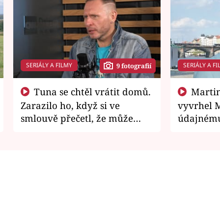
SERIÁLY A FILMY
SERIÁLY A FI
9 fotografií
Tuna se chtěl vrátit domů.
Martin Písařík jako
Zarazilo ho, když si ve
vyvrhel 
smlouvě přečetl, že může
údajnému
zemřít
je v nemil