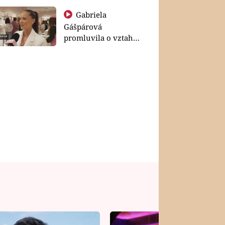
Gabriela
Gášpárová
promluvila o vztahu
a zakládání rodiny