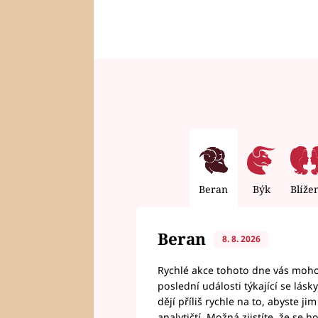
Beran
Býk
Blíže
Beran
8. 8. 2026
Rychlé akce tohoto dne vás mohou
poslední události týkající se lás
dějí příliš rychle na to, abyste 
analytičtí. Možná zjistíte, že se 