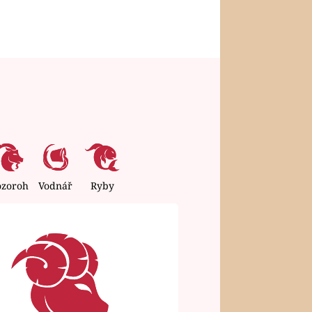
ozoroh
Vodnář
Ryby