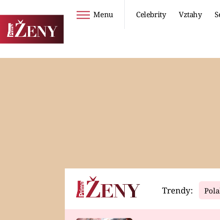
Menu
Celebrity
Vztahy
S
Seriály
Životní styl
ZOO
DIETY A HUBNUTÍ
PROSTŘENO!
CESTOVÁNÍ A
DOVOLENÁ
DUCH
ZDRAVÍ
Trendy:
Pola
Horoskopy
Video
ASTROČLÁNKY
SERIÁLY