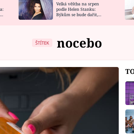
Velká věštba na srpen
NOVINKY
ZAHRADA
a:
podle Helen Stanku:
y
Býkům se bude dařit,
VIDEORECEPTY
DESIGN
Vodnáře čeká jízda
nocebo
ŠTÍTEK
TO