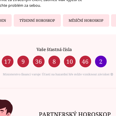
echte problém za sebou.
DEN
TÝDENNÍ HOROSKOP
MĚSÍČNÍ HOROSKOP
Vaše šťastná čísla
17
9
36
8
10
46
2
Ministerstvo financí varuje: Účastí na hazardní hře může vzniknout závislost ⑱
PARTNERSKÝ HOROSKOP