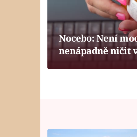
Nocebo: Není mo
nenápadně ničit v