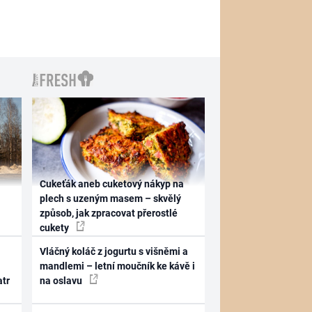
Cukeťák aneb cuketový nákyp na
plech s uzeným masem – skvělý
způsob, jak zpracovat přerostlé
cukety
Vláčný koláč z jogurtu s višněmi a
mandlemi – letní moučník ke kávě i
atr
na oslavu