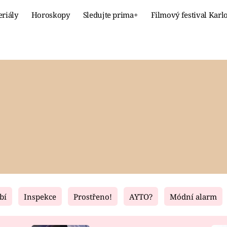
eriály
Horoskopy
Sledujte prima+
Filmový festival Karl
Celebrity
Recept
MÓDA A KRÁSA
HLAVNÍ JÍ
VZTAHY A SEX
SLADKÉ
PRIMA MAMINKA
ZDRAVÉ
bí
Inspekce
Prostřeno!
AYTO?
Módní alarm
Fresh
Living
RECEPTY
BYDLENÍ