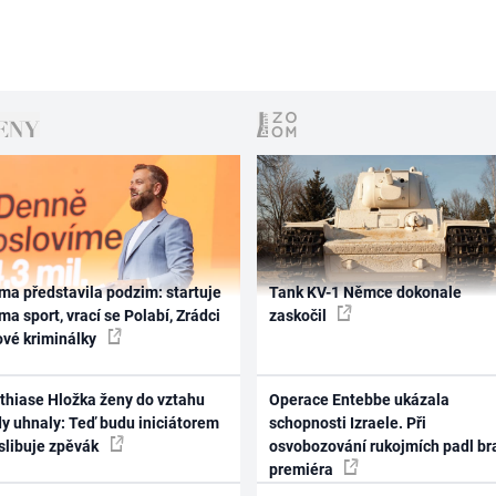
ma představila podzim: startuje
Tank KV-1 Němce dokonale
ma sport, vrací se Polabí, Zrádci
zaskočil
ové kriminálky
thiase Hložka ženy do vztahu
Operace Entebbe ukázala
dy uhnaly: Teď budu iniciátorem
schopnosti Izraele. Při
 slibuje zpěvák
osvobozování rukojmích padl br
premiéra