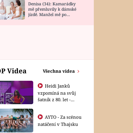
Denisa (34): Kamarádky
mě přemluvily k dámské
jízdě. Manžel mě po
návratu zaskočil
P Videa
Všechna videa
Heidi Janků
vzpomíná na svůj
šatník z 80. let -
Shopaholičky
AYTO - Za scénou
natáčení v Thajsku