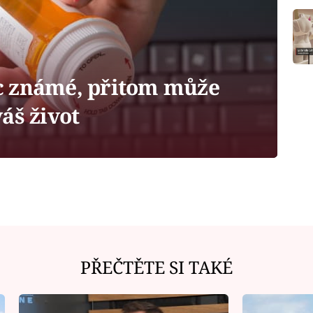
c známé, přitom může
áš život
PŘEČTĚTE SI TAKÉ