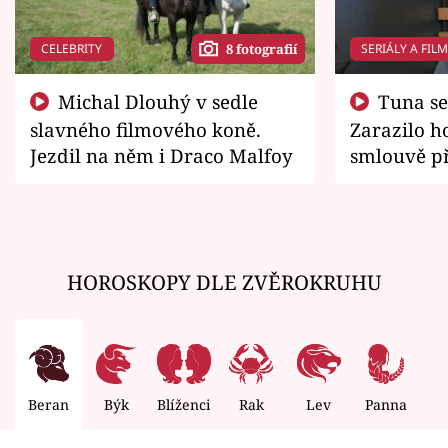
CELEBRITY
SERIÁLY A FIL
8 fotografií
Michal Dlouhý v sedle
Tuna se chtěl vrátit domů.
slavného filmového koně.
Zarazilo ho
Jezdil na něm i Draco Malfoy
smlouvě př
zemřít
HOROSKOPY DLE ZVĚROKRUHU
Beran
Býk
Blíženci
Rak
Lev
Panna
V