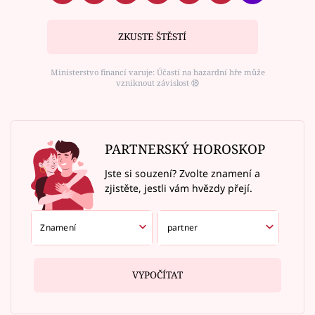
ZKUSTE ŠTĚSTÍ
Ministerstvo financí varuje: Účastí na hazardní hře může
vzniknout závislost ⑱
PARTNERSKÝ HOROSKOP
Jste si souzení? Zvolte znamení a
zjistěte, jestli vám hvězdy přejí.
VYPOČÍTAT