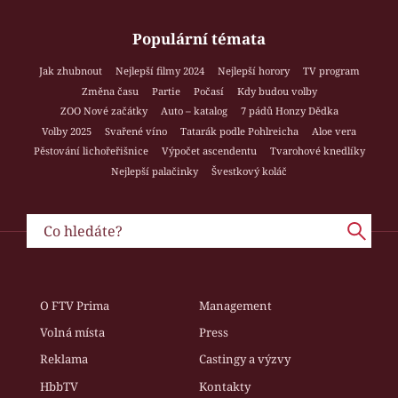
Populární témata
Jak zhubnout
Nejlepší filmy 2024
Nejlepší horory
TV program
Změna času
Partie
Počasí
Kdy budou volby
ZOO Nové začátky
Auto – katalog
7 pádů Honzy Dědka
Volby 2025
Svařené víno
Tatarák podle Pohlreicha
Aloe vera
Pěstování lichořeřišnice
Výpočet ascendentu
Tvarohové knedlíky
Nejlepší palačinky
Švestkový koláč
O FTV Prima
Management
Volná místa
Press
Reklama
Castingy a výzvy
HbbTV
Kontakty