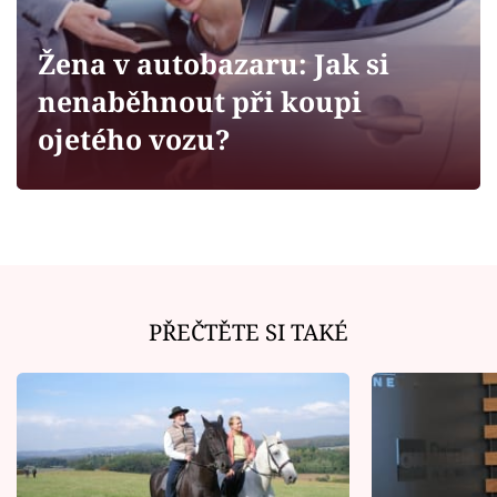
Horoskopy
Sledujte prima+
Žena v autobazaru: Jak si
nenaběhnout při koupi
Filmový festival Karlovy Vary
ojetého vozu?
Pořady
Mámy sobě
Přihlášení
PŘEČTĚTE SI TAKÉ
Sledujte nás