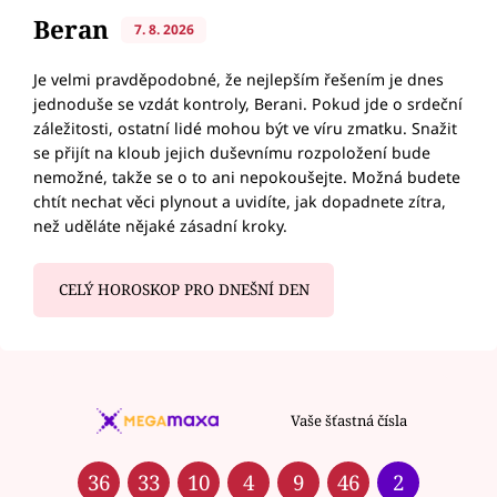
Beran
7. 8. 2026
Je velmi pravděpodobné, že nejlepším řešením je dnes
jednoduše se vzdát kontroly, Berani. Pokud jde o srdeční
záležitosti, ostatní lidé mohou být ve víru zmatku. Snažit
se přijít na kloub jejich duševnímu rozpoložení bude
nemožné, takže se o to ani nepokoušejte. Možná budete
chtít nechat věci plynout a uvidíte, jak dopadnete zítra,
než uděláte nějaké zásadní kroky.
CELÝ HOROSKOP PRO DNEŠNÍ DEN
Vaše šťastná čísla
36
33
10
4
9
46
2