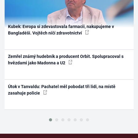
Kubek: Evropa si zdevastovala farmacii, nakupujeme v
Bangladéši. Vojtěch ničí zdravotnictví
Zemřel známý hudebník a producent Orbit. Spolupracoval s
hvězdami jako Madonna a U2
Útok v Tanvaldu: Pachatel měl pobodat tři lidi, na místě
zasahuje policie