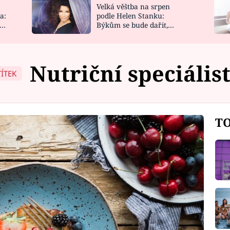
Velká věštba na srpen
NOVINKY
ZAHRADA
a:
podle Helen Stanku:
y
Býkům se bude dařit,
VIDEORECEPTY
DESIGN
Vodnáře čeká jízda
Nutriční speciális
TÍTEK
TO