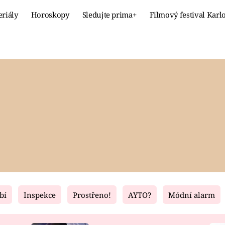
eriály
Horoskopy
Sledujte prima+
Filmový festival Karl
Celebrity
Recept
MÓDA A KRÁSA
HLAVNÍ JÍ
VZTAHY A SEX
SLADKÉ
PRIMA MAMINKA
ZDRAVÉ
bí
Inspekce
Prostřeno!
AYTO?
Módní alarm
Fresh
Living
RECEPTY
BYDLENÍ