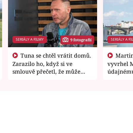
SERIÁLY A FILMY
SERIÁLY A FI
9 fotografií
Tuna se chtěl vrátit domů.
Martin Písařík jako
Zarazilo ho, když si ve
vyvrhel 
smlouvě přečetl, že může
údajnému
zemřít
je v nemil