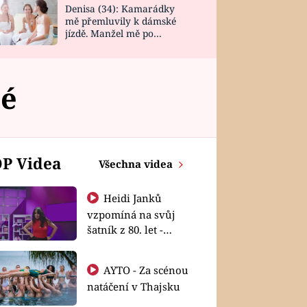
Denisa (34): Kamarádky
mě přemluvily k dámské
jízdě. Manžel mě po
návratu zaskočil
té
P Videa
Všechna videa
Heidi Janků
vzpomíná na svůj
šatník z 80. let -
Shopaholičky
AYTO - Za scénou
natáčení v Thajsku