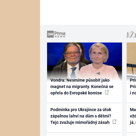
Vondra: Nesmíme působit jako
Pri
magnet na migranty. Konečná se
Pri
opřela do Evropské komise
i n
Podmínka pro Ukrajince za útok
Ma
zápalnou lahví na dům s dětmi?
vž
Tejc zvažuje mimořádný zásah
já,