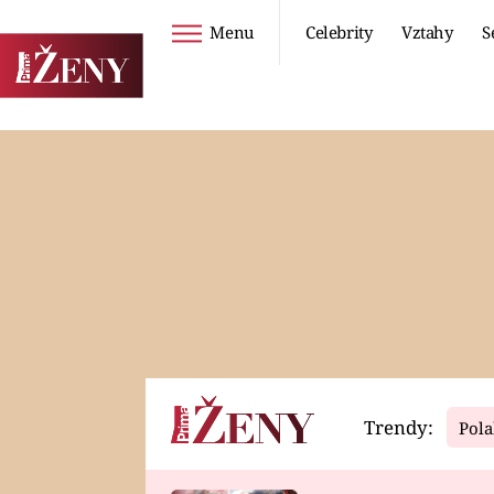
Menu
Celebrity
Vztahy
S
Seriály
Životní styl
ZOO
DIETY A HUBNUTÍ
PROSTŘENO!
CESTOVÁNÍ A
DOVOLENÁ
DUCH
ZDRAVÍ
Trendy:
Pola
Horoskopy
Video
ASTROČLÁNKY
SERIÁLY