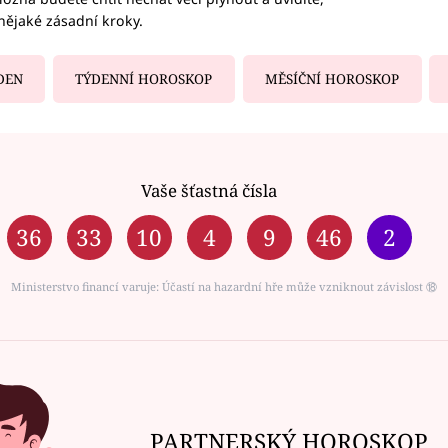
nějaké zásadní kroky.
DEN
TÝDENNÍ HOROSKOP
MĚSÍČNÍ HOROSKOP
Vaše šťastná čísla
36
33
10
4
9
46
2
Ministerstvo financí varuje: Účastí na hazardní hře může vzniknout závislost ⑱
PARTNERSKÝ HOROSKOP