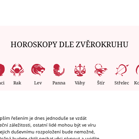
HOROSKOPY DLE ZVĚROKRUHU
nci
Rak
Lev
Panna
Váhy
Štír
Střelec
K
epším řešením je dnes jednoduše se vzdát
ční záležitosti, ostatní lidé mohou být ve víru
b jejich duševnímu rozpoložení bude nemožné,
ožná budete chtít nechat věci plynout a uvidíte,