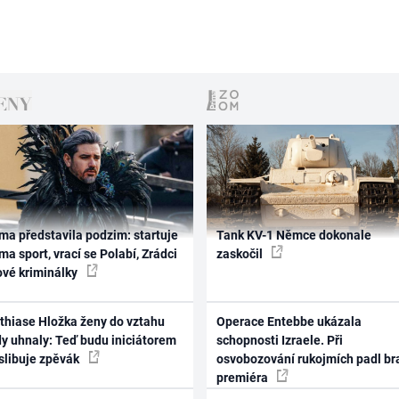
ma představila podzim: startuje
Tank KV-1 Němce dokonale
ma sport, vrací se Polabí, Zrádci
zaskočil
ové kriminálky
thiase Hložka ženy do vztahu
Operace Entebbe ukázala
dy uhnaly: Teď budu iniciátorem
schopnosti Izraele. Při
 slibuje zpěvák
osvobozování rukojmích padl br
premiéra