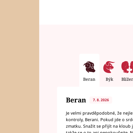
Beran
Býk
Blíže
Beran
7. 8. 2026
Je velmi pravděpodobné, že nejl
kontroly, Berani. Pokud jde o srde
zmatku. Snažit se přijít na klou
takže se o to ani nepokoušejte. M