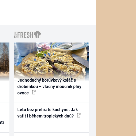
Jednoduchý borůvkový koláč s
drobenkou – vláčný moučník plný
ovoce
Léto bez přehřáté kuchyně. Jak
vařit i během tropických dnů?
atr