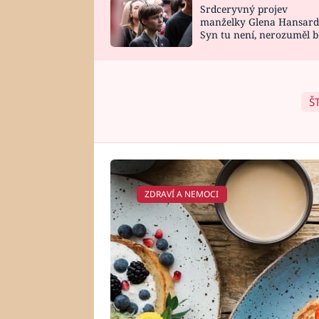
Srdceryvný projev
SNÁŘ
CELEBRITY
manželky Glena Hansard
Syn tu není, nerozuměl b
HOROSKOP NA
VAŘENÍ
tomu, vysvětlila
ROK 2023
Š
ZDRAVÍ A NEMOCI