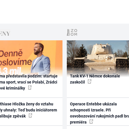
ma představila podzim: startuje
Tank KV-1 Němce dokonale
ma sport, vrací se Polabí, Zrádci
zaskočil
ové kriminálky
thiase Hložka ženy do vztahu
Operace Entebbe ukázala
dy uhnaly: Teď budu iniciátorem
schopnosti Izraele. Při
 slibuje zpěvák
osvobozování rukojmích padl br
premiéra