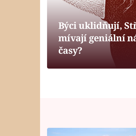
Býci uklidňují, St
mívají geniální n
časy?