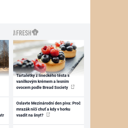
Tartaletky z lineckého těsta s
vanilkovým krémem a lesním
ovocem podle Bread Society
Oslavte Mezinárodní den piva: Proč
mrazák ničí chuť a kdy v horku
atr
vsadit na šnyt?