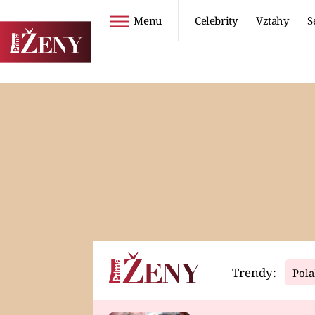
Menu
Celebrity
Vztahy
S
Seriály
Životní styl
ZOO
DIETY A HUBNUTÍ
PROSTŘENO!
CESTOVÁNÍ A
DOVOLENÁ
DUCH
ZDRAVÍ
Trendy:
Pola
Horoskopy
Video
ASTROČLÁNKY
SERIÁLY