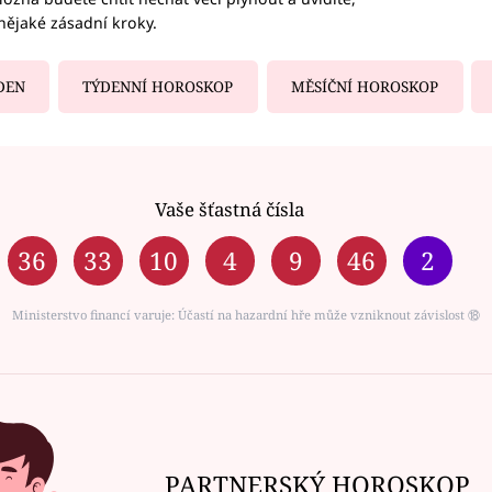
nějaké zásadní kroky.
DEN
TÝDENNÍ HOROSKOP
MĚSÍČNÍ HOROSKOP
Vaše šťastná čísla
36
33
10
4
9
46
2
Ministerstvo financí varuje: Účastí na hazardní hře může vzniknout závislost ⑱
PARTNERSKÝ HOROSKOP