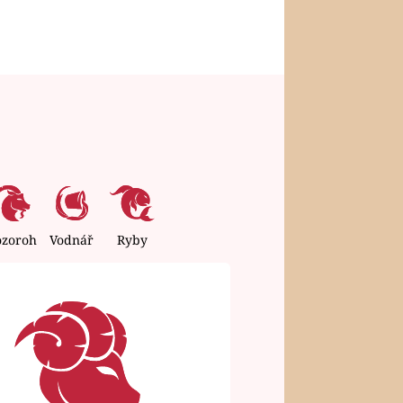
ozoroh
Vodnář
Ryby