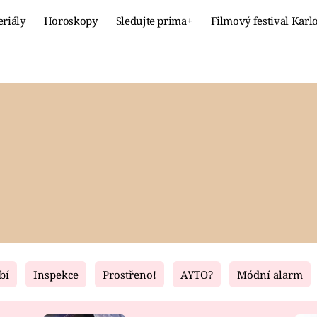
eriály
Horoskopy
Sledujte prima+
Filmový festival Karl
Celebrity
Recept
MÓDA A KRÁSA
HLAVNÍ JÍ
VZTAHY A SEX
SLADKÉ
PRIMA MAMINKA
ZDRAVÉ
bí
Inspekce
Prostřeno!
AYTO?
Módní alarm
Fresh
Living
RECEPTY
BYDLENÍ