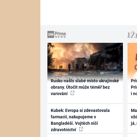
Rusko našlo slabé místo ukrajinské
Pri
obrany. Útočit může téměř bez
Pri
varování
i n
Kubek: Evropa si zdevastovala
Ma
farmacii, nakupujeme v
vž
Bangladéši. Vojtěch ničí
já,
zdravotnictví