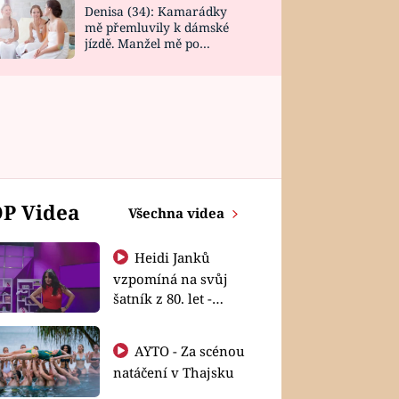
Denisa (34): Kamarádky
mě přemluvily k dámské
jízdě. Manžel mě po
návratu zaskočil
P Videa
Všechna videa
Heidi Janků
vzpomíná na svůj
šatník z 80. let -
Shopaholičky
AYTO - Za scénou
natáčení v Thajsku