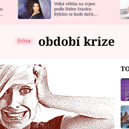
Velká věštba na srpen
NOVINKY
ZAHRADA
a:
podle Helen Stanku:
y
Býkům se bude dařit,
VIDEORECEPTY
DESIGN
Vodnáře čeká jízda
období krize
ŠTÍTEK
TO