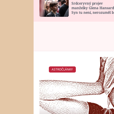
Srdceryvný projev
SNÁŘ
CELEBRITY
manželky Glena Hansard
Syn tu není, nerozuměl b
HOROSKOP NA
VAŘENÍ
tomu, vysvětlila
ROK 2023
ASTROČLÁNKY