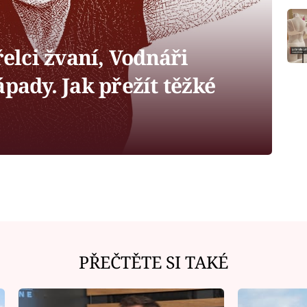
řelci žvaní, Vodnáři
ápady. Jak přežít těžké
PŘEČTĚTE SI TAKÉ