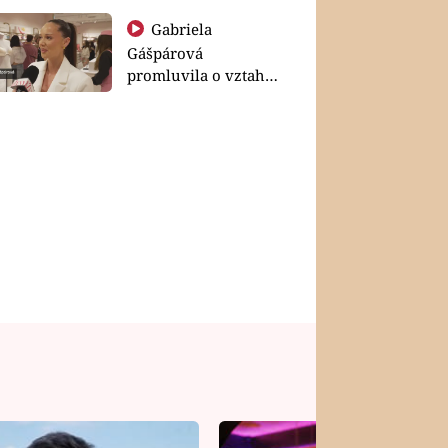
Gabriela
Gášpárová
promluvila o vztahu
a zakládání rodiny