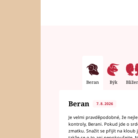
Beran
Býk
Blíže
Beran
7. 8. 2026
Je velmi pravděpodobné, že nejl
kontroly, Berani. Pokud jde o srde
zmatku. Snažit se přijít na klou
takže se o to ani nepokoušejte. M