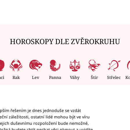
HOROSKOPY DLE ZVĚROKRUHU
nci
Rak
Lev
Panna
Váhy
Štír
Střelec
K
epším řešením je dnes jednoduše se vzdát
ční záležitosti, ostatní lidé mohou být ve víru
b jejich duševnímu rozpoložení bude nemožné,
ožná budete chtít nechat věci plynout a uvidíte,