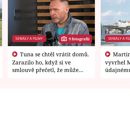
SERIÁLY A FILMY
SERIÁLY A FI
9 fotografií
Tuna se chtěl vrátit domů.
Martin Písařík jako
Zarazilo ho, když si ve
vyvrhel 
smlouvě přečetl, že může
údajnému
zemřít
je v nemil