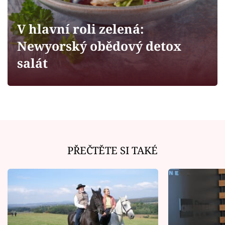
Horoskopy
Sledujte prima+
V hlavní roli zelená:
Newyorský obědový detox
Filmový festival Karlovy Vary
salát
Pořady
Mámy sobě
Přihlášení
PŘEČTĚTE SI TAKÉ
Sledujte nás