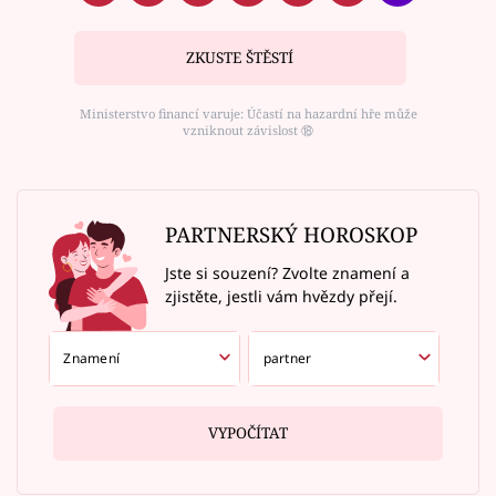
ZKUSTE ŠTĚSTÍ
Ministerstvo financí varuje: Účastí na hazardní hře může
vzniknout závislost ⑱
PARTNERSKÝ HOROSKOP
Jste si souzení? Zvolte znamení a
zjistěte, jestli vám hvězdy přejí.
VYPOČÍTAT