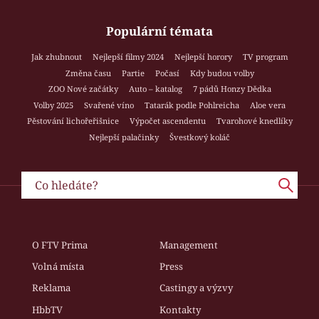
Populární témata
Jak zhubnout
Nejlepší filmy 2024
Nejlepší horory
TV program
Změna času
Partie
Počasí
Kdy budou volby
ZOO Nové začátky
Auto – katalog
7 pádů Honzy Dědka
Volby 2025
Svařené víno
Tatarák podle Pohlreicha
Aloe vera
Pěstování lichořeřišnice
Výpočet ascendentu
Tvarohové knedlíky
Nejlepší palačinky
Švestkový koláč
O FTV Prima
Management
Volná místa
Press
Reklama
Castingy a výzvy
HbbTV
Kontakty