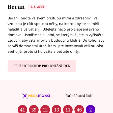
Beran
9. 8. 2026
Berani, buďte ve svém přístupu mírní a zdrženliví. Ve
vzduchu je cítit spousta něhy, na kterou byste se měli
naladit a užívat si ji. Udělejte něco pro zlepšení svého
domova. Usmiřte se s lidmi, se kterými žijete, a vyčistěte
vzduch, aby vztahy byly v budoucnu klidné. Do toho, aby
se váš domov stal útočištěm, jste investovali velkou část
svého já, proto si ho važte a pečujte o něj.
CELÝ HOROSKOP PRO DNEŠNÍ DEN
Vaše šťastná čísla
41
39
12
13
11
46
2