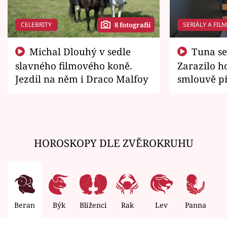
CELEBRITY
SERIÁLY A FIL
8 fotografií
Michal Dlouhý v sedle
Tuna se chtěl vrátit domů.
slavného filmového koně.
Zarazilo ho
Jezdil na něm i Draco Malfoy
smlouvě př
zemřít
HOROSKOPY DLE ZVĚROKRUHU
Beran
Býk
Blíženci
Rak
Lev
Panna
V