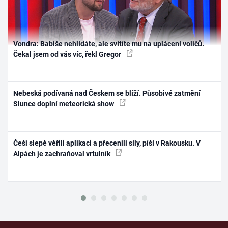
Vondra: Babiše nehlídáte, ale svítíte mu na uplácení voličů.
Čekal jsem od vás víc, řekl Gregor
Nebeská podívaná nad Českem se blíží. Působivé zatmění
Slunce doplní meteorická show
Češi slepě věřili aplikaci a přecenili síly, píší v Rakousku. V
Alpách je zachraňoval vrtulník