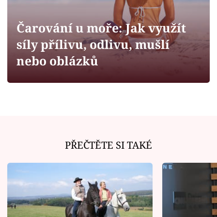
Horoskopy
Sledujte prima+
Čarování u moře: Jak využít
síly přílivu, odlivu, mušlí
Filmový festival Karlovy Vary
nebo oblázků
Pořady
Mámy sobě
Přihlášení
PŘEČTĚTE SI TAKÉ
Sledujte nás