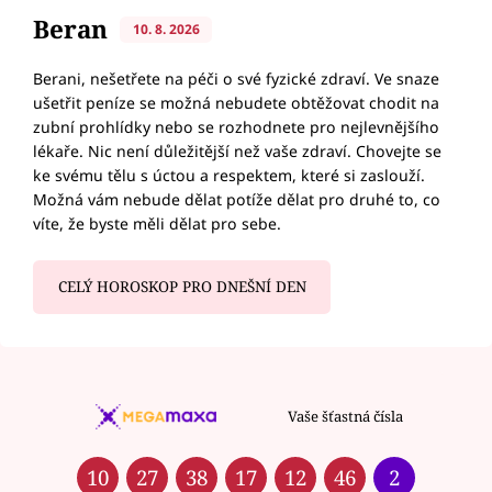
Beran
10. 8. 2026
Berani, nešetřete na péči o své fyzické zdraví. Ve snaze
ušetřit peníze se možná nebudete obtěžovat chodit na
zubní prohlídky nebo se rozhodnete pro nejlevnějšího
lékaře. Nic není důležitější než vaše zdraví. Chovejte se
ke svému tělu s úctou a respektem, které si zaslouží.
Možná vám nebude dělat potíže dělat pro druhé to, co
víte, že byste měli dělat pro sebe.
CELÝ HOROSKOP PRO DNEŠNÍ DEN
Vaše šťastná čísla
10
27
38
17
12
46
2