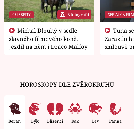
CELEBRITY
SERIÁLY A FIL
8 fotografií
Michal Dlouhý v sedle
Tuna se chtěl vrátit domů.
slavného filmového koně.
Zarazilo ho
Jezdil na něm i Draco Malfoy
smlouvě př
zemřít
HOROSKOPY DLE ZVĚROKRUHU
Beran
Býk
Blíženci
Rak
Lev
Panna
V