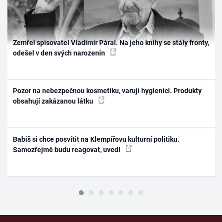
Zemřel spisovatel Vladimír Páral. Na jeho knihy se stály fronty,
odešel v den svých narozenin
Pozor na nebezpečnou kosmetiku, varují hygienici. Produkty
obsahují zakázanou látku
Babiš si chce posvítit na Klempířovu kulturní politiku.
Samozřejmě budu reagovat, uvedl