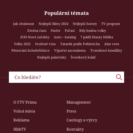
Populární témata
Jak zhubnout
Nejlepší filmy 2024
Nejlepší horory
TV program
Změna času
Partie
Počasí
Kdy budou volby
ZOO Nové začátky
Auto – katalog
7 pádů Honzy Dědka
Volby 2025
Svařené víno
Tatarák podle Pohlreicha
Aloe vera
Pěstování lichořeřišnice
Výpočet ascendentu
Tvarohové knedlíky
Nejlepší palačinky
Švestkový koláč
O FTV Prima
Management
Volná místa
Press
Reklama
Castingy a výzvy
HbbTV
Kontakty