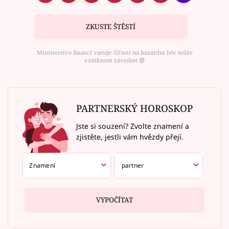
ZKUSTE ŠTĚSTÍ
Ministerstvo financí varuje: Účastí na hazardní hře může
vzniknout závislost ⑱
PARTNERSKÝ HOROSKOP
Jste si souzení? Zvolte znamení a
zjistěte, jestli vám hvězdy přejí.
VYPOČÍTAT