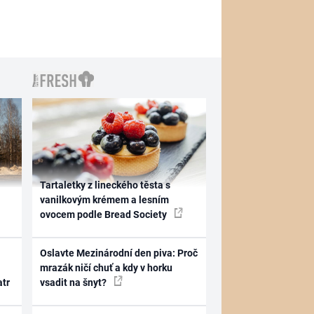
Tartaletky z lineckého těsta s
vanilkovým krémem a lesním
ovocem podle Bread Society
Oslavte Mezinárodní den piva: Proč
mrazák ničí chuť a kdy v horku
atr
vsadit na šnyt?