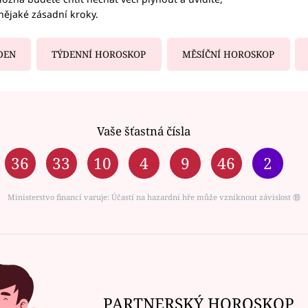
nějaké zásadní kroky.
DEN
TÝDENNÍ HOROSKOP
MĚSÍČNÍ HOROSKOP
Vaše šťastná čísla
36
33
10
4
9
46
2
Ministerstvo financí varuje: Účastí na hazardní hře může vzniknout závislost ⑱
PARTNERSKÝ HOROSKOP