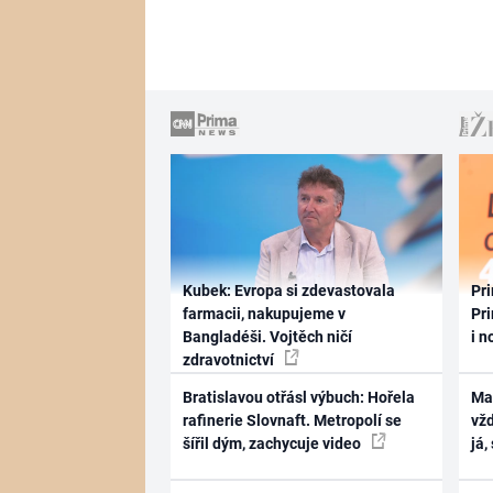
Kubek: Evropa si zdevastovala
Pri
farmacii, nakupujeme v
Pri
Bangladéši. Vojtěch ničí
i n
zdravotnictví
Bratislavou otřásl výbuch: Hořela
Ma
rafinerie Slovnaft. Metropolí se
vž
šířil dým, zachycuje video
já,