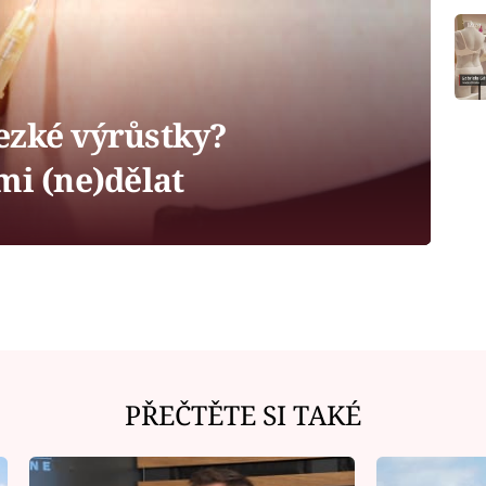
ezké výrůstky?
mi (ne)dělat
PŘEČTĚTE SI TAKÉ