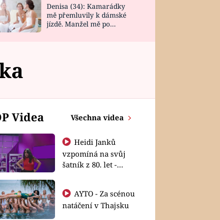
Denisa (34): Kamarádky
mě přemluvily k dámské
jízdě. Manžel mě po
návratu zaskočil
ka
P Videa
Všechna videa
Heidi Janků
vzpomíná na svůj
šatník z 80. let -
Shopaholičky
AYTO - Za scénou
natáčení v Thajsku