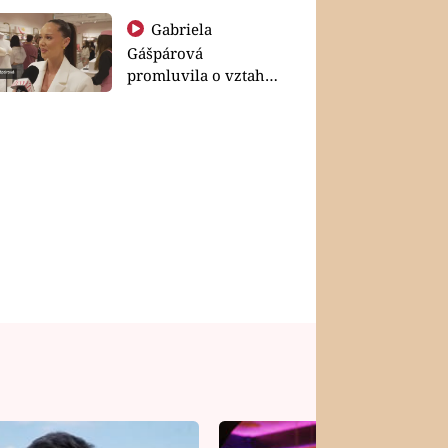
Gabriela
Gášpárová
promluvila o vztahu
a zakládání rodiny