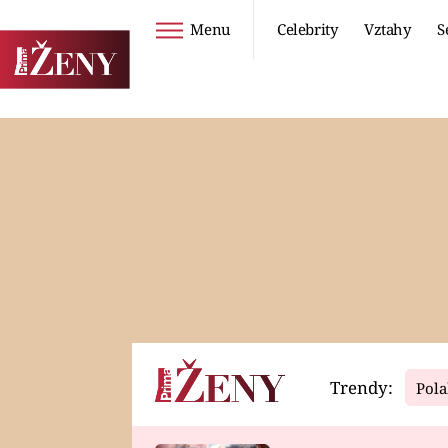
Menu
Celebrity
Vztahy
S
Seriály
Životní styl
ZOO
DIETY A HUBNUTÍ
PROSTŘENO!
CESTOVÁNÍ A
DOVOLENÁ
DUCH
ZDRAVÍ
Trendy:
Pola
Horoskopy
Video
ASTROČLÁNKY
SERIÁLY