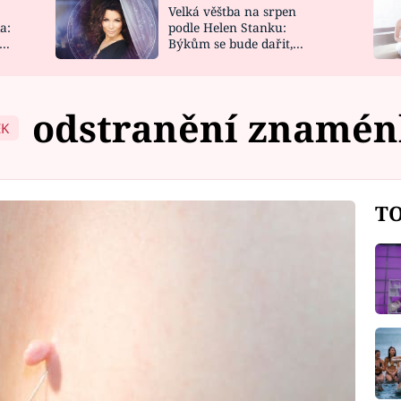
Velká věštba na srpen
NOVINKY
ZAHRADA
a:
podle Helen Stanku:
y
Býkům se bude dařit,
VIDEORECEPTY
DESIGN
Vodnáře čeká jízda
odstranění znamén
EK
TO