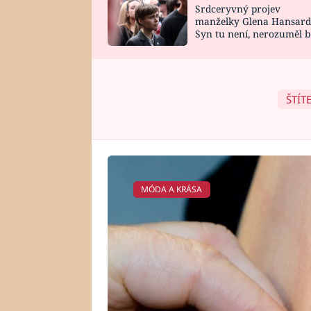
Srdceryvný projev
SNÁŘ
CELEBRITY
manželky Glena Hansard
Syn tu není, nerozuměl b
HOROSKOP NA
VAŘENÍ
tomu, vysvětlila
ROK 2023
ŠTÍT
MÓDA A KRÁSA