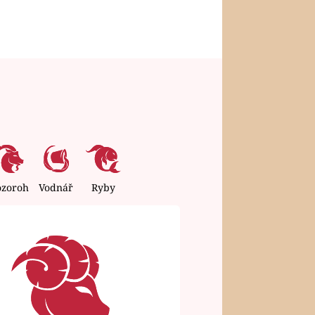
ozoroh
Vodnář
Ryby