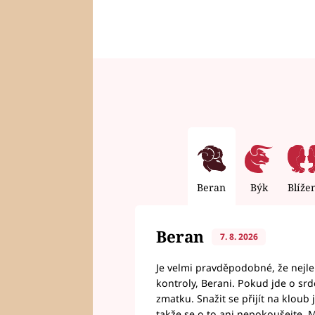
Beran
Býk
Blíže
Beran
7. 8. 2026
Je velmi pravděpodobné, že nejl
kontroly, Berani. Pokud jde o srde
zmatku. Snažit se přijít na klou
takže se o to ani nepokoušejte. M