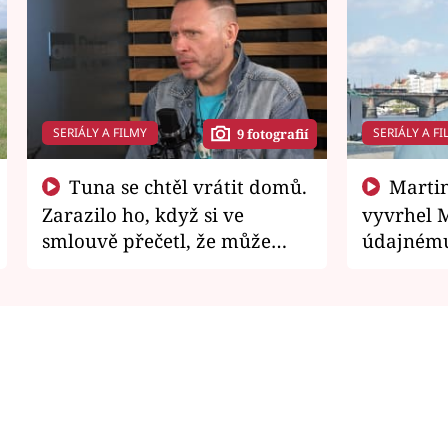
SERIÁLY A FILMY
SERIÁLY A FI
9 fotografií
Tuna se chtěl vrátit domů.
Martin Písařík jako
Zarazilo ho, když si ve
vyvrhel 
smlouvě přečetl, že může
údajnému
zemřít
je v nemil