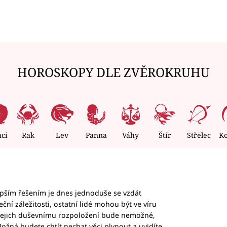
HOROSKOPY DLE ZVĚROKRUHU
nci
Rak
Lev
Panna
Váhy
Štír
Střelec
K
epším řešením je dnes jednoduše se vzdát
ční záležitosti, ostatní lidé mohou být ve víru
b jejich duševnímu rozpoložení bude nemožné,
ožná budete chtít nechat věci plynout a uvidíte,