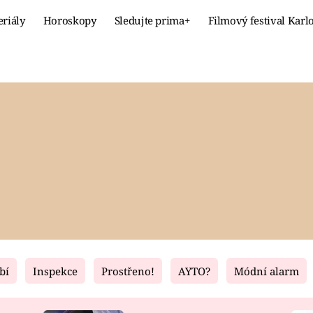
eriály
Horoskopy
Sledujte prima+
Filmový festival Karl
Celebrity
Recept
MÓDA A KRÁSA
HLAVNÍ JÍ
VZTAHY A SEX
SLADKÉ
PRIMA MAMINKA
ZDRAVÉ
bí
Inspekce
Prostřeno!
AYTO?
Módní alarm
Fresh
Living
RECEPTY
BYDLENÍ