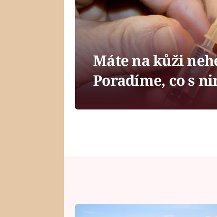
Máte na kůži neh
Poradíme, co s ni