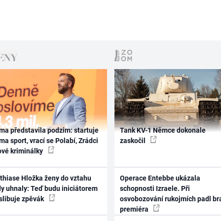
ma představila podzim: startuje
Tank KV-1 Němce dokonale
ma sport, vrací se Polabí, Zrádci
zaskočil
ové kriminálky
thiase Hložka ženy do vztahu
Operace Entebbe ukázala
dy uhnaly: Teď budu iniciátorem
schopnosti Izraele. Při
 slibuje zpěvák
osvobozování rukojmích padl br
premiéra