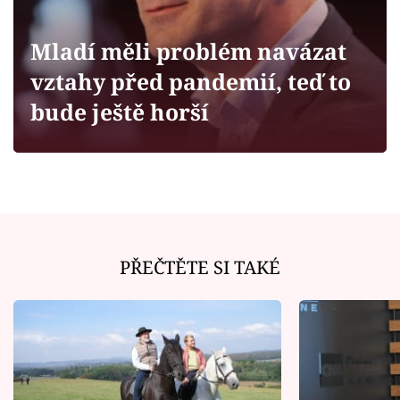
Horoskopy
Sledujte prima+
Mladí měli problém navázat
vztahy před pandemií, teď to
Filmový festival Karlovy Vary
bude ještě horší
Pořady
Mámy sobě
Přihlášení
PŘEČTĚTE SI TAKÉ
Sledujte nás