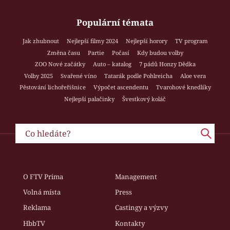
Populární témata
Jak zhubnout
Nejlepší filmy 2024
Nejlepší horory
TV program
Změna času
Partie
Počasí
Kdy budou volby
ZOO Nové začátky
Auto – katalog
7 pádů Honzy Dědka
Volby 2025
Svařené víno
Tatarák podle Pohlreicha
Aloe vera
Pěstování lichořeřišnice
Výpočet ascendentu
Tvarohové knedlíky
Nejlepší palačinky
Švestkový koláč
O FTV Prima
Management
Volná místa
Press
Reklama
Castingy a výzvy
HbbTV
Kontakty