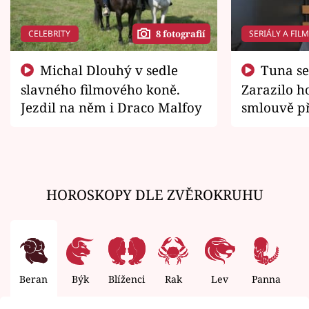
CELEBRITY
SERIÁLY A FIL
8 fotografií
Michal Dlouhý v sedle
Tuna se chtěl vrátit domů.
slavného filmového koně.
Zarazilo ho
Jezdil na něm i Draco Malfoy
smlouvě př
zemřít
HOROSKOPY DLE ZVĚROKRUHU
Beran
Býk
Blíženci
Rak
Lev
Panna
V