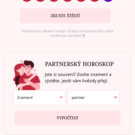
ZKUSTE ŠTĚSTÍ
Ministerstvo financí varuje: Účastí na hazardní hře může
vzniknout závislost ⑱
PARTNERSKÝ HOROSKOP
Jste si souzení? Zvolte znamení a
zjistěte, jestli vám hvězdy přejí.
VYPOČÍTAT