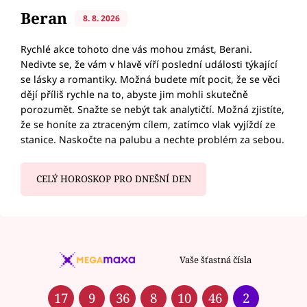
Beran
8. 8. 2026
Rychlé akce tohoto dne vás mohou zmást, Berani.
Nedivte se, že vám v hlavě víří poslední události týkající
se lásky a romantiky. Možná budete mít pocit, že se věci
dějí příliš rychle na to, abyste jim mohli skutečně
porozumět. Snažte se nebýt tak analytičtí. Možná zjistíte,
že se honíte za ztraceným cílem, zatímco vlak vyjíždí ze
stanice. Naskočte na palubu a nechte problém za sebou.
CELÝ HOROSKOP PRO DNEŠNÍ DEN
Vaše šťastná čísla
17
9
36
8
10
46
2