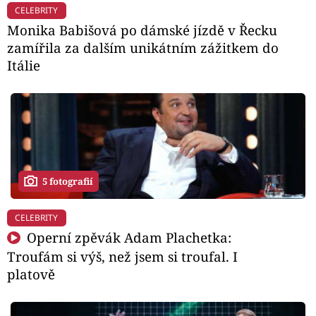
CELEBRITY
Monika Babišová po dámské jízdě v Řecku
zamířila za dalším unikátním zážitkem do
Itálie
5 fotografií
CELEBRITY
Operní zpěvák Adam Plachetka:
Troufám si výš, než jsem si troufal. I
platově