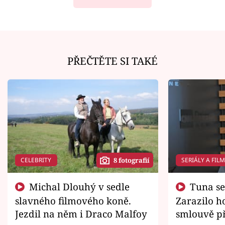
PŘEČTĚTE SI TAKÉ
CELEBRITY
SERIÁLY A FIL
8 fotografií
Michal Dlouhý v sedle
Tuna se chtěl vrátit domů.
slavného filmového koně.
Zarazilo ho
Jezdil na něm i Draco Malfoy
smlouvě př