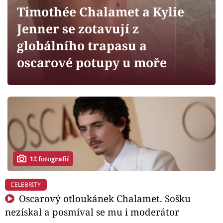
Horoskopy
Timothée Chalamet a Kylie
Sledujte prima+
Jenner se zotavují z
globálního trapasu a
Filmový festival Karlovy Vary
oscarové potupy u moře
Pořady
Mámy sobě
Přihlášení
12 fotografií
Sledujte nás
CELEBRITY
Oscarový otloukánek Chalamet. Sošku
nezískal a posmíval se mu i moderátor