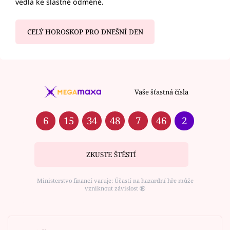
vedla ke slastné odměně.
CELÝ HOROSKOP PRO DNEŠNÍ DEN
Vaše šťastná čísla
6
15
34
48
7
46
2
ZKUSTE ŠTĚSTÍ
Ministerstvo financí varuje: Účastí na hazardní hře může
vzniknout závislost ⑱