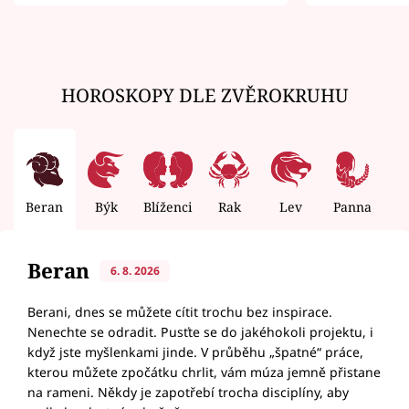
zemřít
HOROSKOPY DLE ZVĚROKRUHU
Beran
Býk
Blíženci
Rak
Lev
Panna
V
Beran
6. 8. 2026
Berani, dnes se můžete cítit trochu bez inspirace.
Nenechte se odradit. Pusťte se do jakéhokoli projektu, i
když jste myšlenkami jinde. V průběhu „špatné“ práce,
kterou můžete zpočátku chrlit, vám múza jemně přistane
na rameni. Někdy je zapotřebí trocha disciplíny, aby