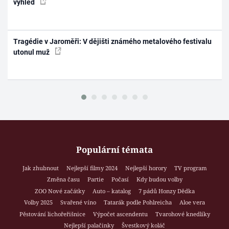
výhled
Tragédie v Jaroměři: V dějišti známého metalového festivalu
utonul muž
Populární témata
Jak zhubnout
Nejlepší filmy 2024
Nejlepší horory
TV program
Změna času
Partie
Počasí
Kdy budou volby
ZOO Nové začátky
Auto – katalog
7 pádů Honzy Dědka
Volby 2025
Svařené víno
Tatarák podle Pohlreicha
Aloe vera
Pěstování lichořeřišnice
Výpočet ascendentu
Tvarohové knedlíky
Nejlepší palačinky
Švestkový koláč