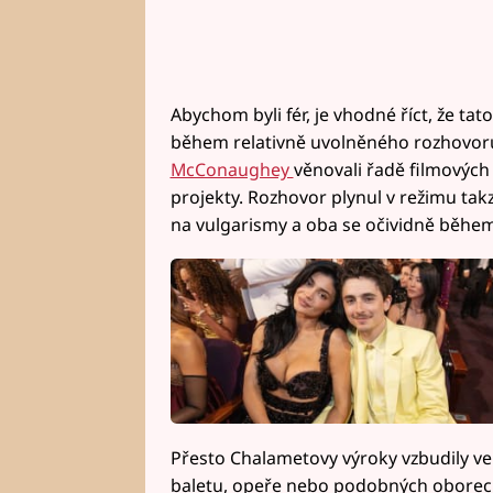
Abychom byli fér, je vhodné říct, že ta
během relativně uvolněného rozhovoru.
McConaughey
věnovali řadě filmových
projekty. Rozhovor plynul v režimu tak
na vulgarismy a oba se očividně během 
Přesto Chalametovy výroky vzbudily ve
baletu, opeře nebo podobných oborech, 