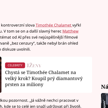
to kontroverzní slova
Timothée Chalamet
vyřkl
 V tom se on a další slavný herec
Matthew
 témat od AI přes své nejúspěšnější filmové
zvaně „bez cenzury“, takže nebyl brán ohled
diskuze uvolnili.
CELEBRITY
Chystá se Timothée Chalamet na
velký krok? Koupil prý diamantový
prsten za miliony
Ná
lkou pozornost. „Já vážně nechci pracovat v
kde se to celé jen snaží udržovat při životě,