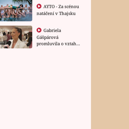
AYTO - Za scénou
natáčení v Thajsku
Gabriela
Gášpárová
promluvila o vztahu
a zakládání rodiny