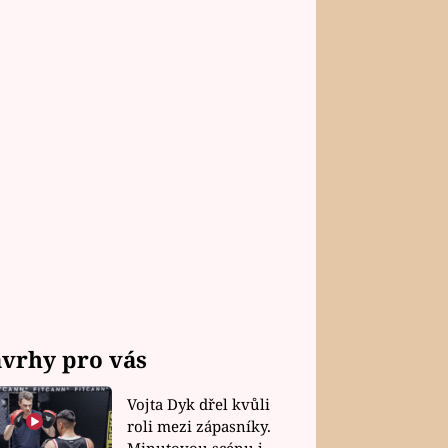
vrhy pro vás
Vojta Dyk dřel kvůli
roli mezi zápasníky.
Minutovou scénu jel