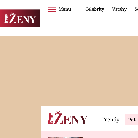
Menu
Celebrity
Vztahy
S
Seriály
Životní styl
ZOO
DIETY A HUBNUTÍ
PROSTŘENO!
CESTOVÁNÍ A
DOVOLENÁ
DUCH
ZDRAVÍ
Trendy:
Pola
Horoskopy
Video
ASTROČLÁNKY
SERIÁLY