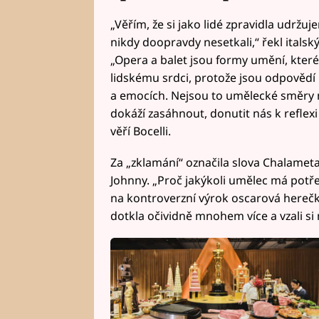
„Věřím, že si jako lidé zpravidla udržuj
nikdy doopravdy nesetkali,“ řekl ital
„Opera a balet jsou formy umění, které 
lidskému srdci, protože jsou odpovědí
a emocích. Nejsou to umělecké směry min
dokáží zasáhnout, donutit nás k reflex
věří Bocelli.
Za „zklamání“ označila slova Chalame
Johnny. „Proč jakýkoli umělec má potř
na kontroverzní výrok oscarová hereč
dotkla očividně mnohem více a vzali s