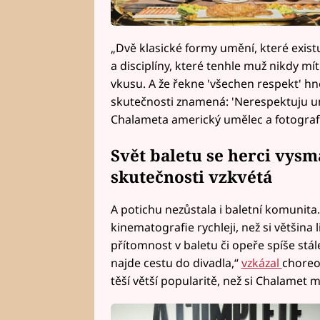
„Dvě klasické formy umění, které existu
a disciplíny, které tenhle muž nikdy mít
vkusu. A že řekne 'všechen respekt' hn
skutečnosti znamená: 'Nerespektuju u
Chalameta americký umělec a fotograf 
Svět baletu se herci vysm
skutečnosti vzkvétá
A potichu nezůstala i baletní komunita
kinematografie rychleji, než si většina 
přítomnost v baletu či opeře spíše stá
najde cestu do divadla,“
vzkázal
choreog
těší větší popularitě, než si Chalamet 