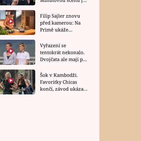
bez dubla
Filip Sajler znovu
před kamerou: Na
Primě ukáže
poctivou kuchyni i
rychlé recepty
Vyřazení se
tentokrát nekonalo.
Dvojčata ale mají po
uzavření třetí etapy
závodu nůž na krku
Šok v Kambodži.
Favoritky Chicas
končí, závod ukázal
svou nejtvrdší tvář