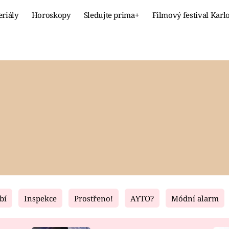
eriály
Horoskopy
Sledujte prima+
Filmový festival Karl
Celebrity
Recept
MÓDA A KRÁSA
HLAVNÍ JÍ
VZTAHY A SEX
SLADKÉ
PRIMA MAMINKA
ZDRAVÉ
bí
Inspekce
Prostřeno!
AYTO?
Módní alarm
Fresh
Living
RECEPTY
BYDLENÍ