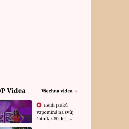
P Videa
Všechna videa
Heidi Janků
vzpomíná na svůj
šatník z 80. let -
Shopaholičky