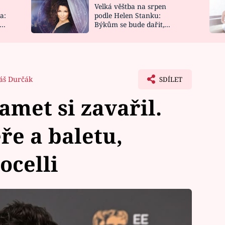
Velká věštba na srpen
NOVINKY
ZAHRADA
a:
podle Helen Stanku:
y
Býkům se bude dařit,
VIDEORECEPTY
DESIGN
Vodnáře čeká jízda
áš Durčák
SDÍLET
met si zavařil.
ře a baletu,
ocelli