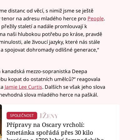
eme distanc od věcí, s nimiž jsme se ještě
ský tenor na adresu mladého herce pro
People
.
přežily staletí a nadále promlouvají k
 na naši hlubokou potřebu po kráse, pravdě
ulosti, ale živoucí jazyky, které nás stále
i a spojovat dohromady odlišné generace,“
ta kanadská mezzo-sopranistka Deepa
ebu kopat do ostatních umělců?“ reagovala
ka
Jamie Lee Curtis
. Dalších se však jeho slova
i nevhodná slova mladého herce na paškál.
SPOLEČNOST
Přípravy na Oscary vrcholí:
Smetánka spořádá přes 30 kilo