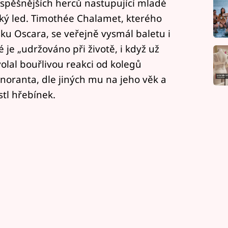
úspěšnějších herců nastupující mladé
ký led. Timothée Chalamet, kterého
ošku Oscara, se veřejně vysmál baletu i
é je „udržováno při životě, i když už
olal bouřlivou reakci od kolegů
gnoranta, dle jiných mu na jeho věk a
tl hřebínek.