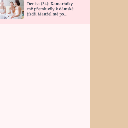
Denisa (34): Kamarádky
mě přemluvily k dámské
jízdě. Manžel mě po
návratu zaskočil