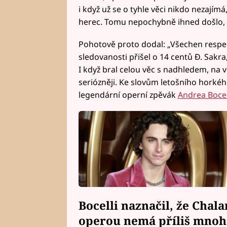
i když už se o tyhle věci nikdo nezajímá,
herec. Tomu nepochybně ihned došlo, ž
Pohotově proto dodal: „Všechen respek
sledovanosti přišel o 14 centů Đ. Sakr
I když bral celou věc s nadhledem, na
seriózněji. Ke slovům letošního horkéh
legendární operní zpěvák
Andrea Bocel
Bocelli naznačil, že Chal
operou nemá příliš mnoh