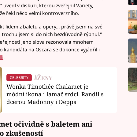
“ uvedl v diskuzi, kterou zveřejnil Variety,
e řekl něco velmi kontroverzního.
t lidem z baletu a opery… právě jsem na své
a, trochu jsem si do nich bezdůvodně rýpnul.“
 veřejnosti jeho slova rezonovala mnohem
o kandidáta na Oscara se dokonce vyjádřil i
li
.
CELEBRITY
Wonka Timothée Chalamet je
módní ikona i lamač srdcí. Randil s
dcerou Madonny i Deppa
amet očividně s baletem ani
o zkušeností