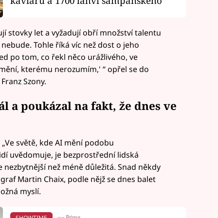
kaviáru a 1700 lahví šampaňského
jí stovky let a vyžadují obří množství talentu
 nebude. Tohle říká víc než dost o jeho
ed po tom, co řekl něco urážlivého, ve
mění, kterému nerozumím,' “ opřel se do
Franz Szony.
ál a poukázal na fakt, že dnes ve
. „Ve světě, kde AI mění podobu
lidí uvědomuje, je bezprostřední lidská
le nezbytnější než méně důležitá. Snad někdy
raf Martin Chaix, podle nějž se dnes balet
možná myslí.
SHOWTIME