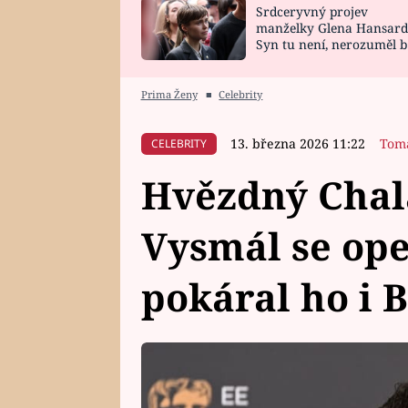
Srdceryvný projev
SNÁŘ
CELEBRITY
manželky Glena Hansard
Syn tu není, nerozuměl b
HOROSKOP NA
VAŘENÍ
tomu, vysvětlila
ROK 2023
Prima Ženy
■
Celebrity
13. března 2026 11:22
Tom
CELEBRITY
Hvězdný Chala
Vysmál se ope
pokáral ho i B