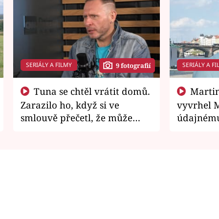
SERIÁLY A FILMY
SERIÁLY A FI
9 fotografií
Tuna se chtěl vrátit domů.
Martin Písařík jako
Zarazilo ho, když si ve
vyvrhel 
smlouvě přečetl, že může
údajnému
zemřít
je v nemil