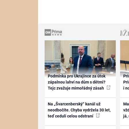
Podmínka pro Ukrajince za útok
Pri
zápalnou lahví na dům s dětmi?
Pri
Tejc zvažuje mimořádný zásah
i n
Na „Švarcenberský“ kanál už
Ma
neodbočíte. Chyba vydržela 30 let,
vž
teď ceduli celou odstraní
já,