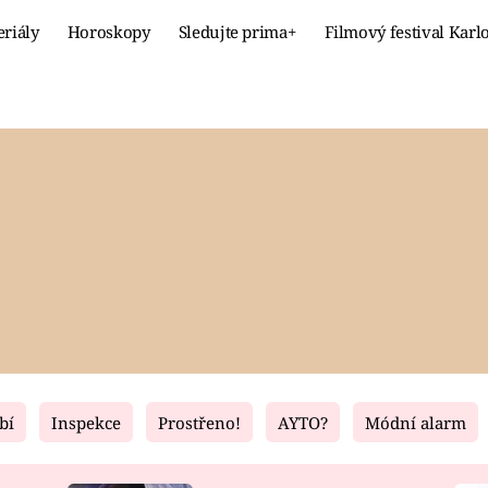
eriály
Horoskopy
Sledujte prima+
Filmový festival Karl
Celebrity
Recept
MÓDA A KRÁSA
HLAVNÍ JÍ
VZTAHY A SEX
SLADKÉ
PRIMA MAMINKA
ZDRAVÉ
bí
Inspekce
Prostřeno!
AYTO?
Módní alarm
Fresh
Living
RECEPTY
BYDLENÍ