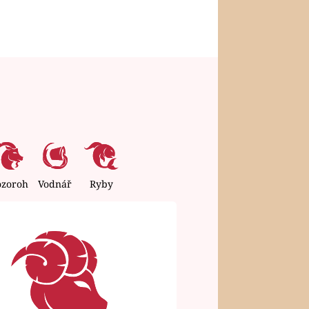
ozoroh
Vodnář
Ryby