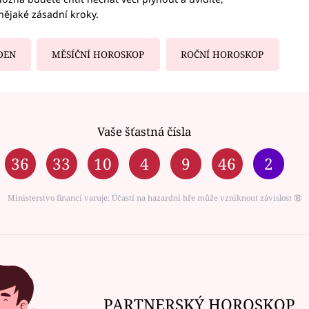
nějaké zásadní kroky.
DEN
MĚSÍČNÍ HOROSKOP
ROČNÍ HOROSKOP
Vaše šťastná čísla
36
33
10
4
9
46
2
Ministerstvo financí varuje: Účastí na hazardní hře může vzniknout závislost ⑱
PARTNERSKÝ HOROSKOP