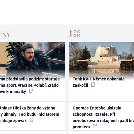
ma představila podzim: startuje
Tank KV-1 Němce dokonale
ma sport, vrací se Polabí, Zrádci
zaskočil
ové kriminálky
thiase Hložka ženy do vztahu
Operace Entebbe ukázala
dy uhnaly: Teď budu iniciátorem
schopnosti Izraele. Při
 slibuje zpěvák
osvobozování rukojmích padl br
premiéra