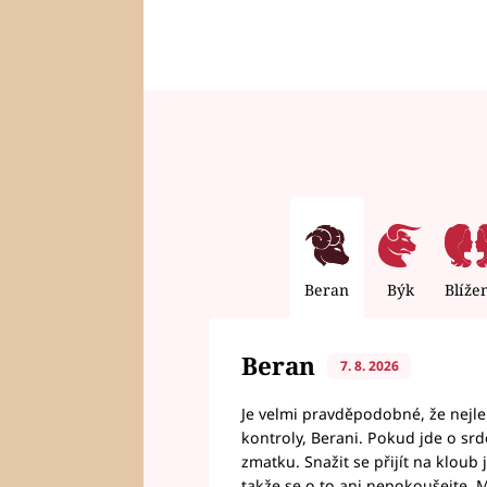
Beran
Býk
Blíže
Beran
7. 8. 2026
Je velmi pravděpodobné, že nejl
kontroly, Berani. Pokud jde o srde
zmatku. Snažit se přijít na klou
takže se o to ani nepokoušejte. M