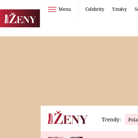
Menu
Celebrity
Vztahy
S
Seriály
Životní styl
ZOO
DIETY A HUBNUTÍ
PROSTŘENO!
CESTOVÁNÍ A
DOVOLENÁ
DUCH
ZDRAVÍ
Trendy:
Pola
Horoskopy
Video
ASTROČLÁNKY
SERIÁLY