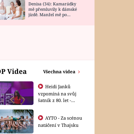
Denisa (34): Kamarádky
mě přemluvily k dámské
jízdě. Manžel mě po
návratu zaskočil
P Videa
Všechna videa
Heidi Janků
vzpomíná na svůj
šatník z 80. let -
Shopaholičky
AYTO - Za scénou
natáčení v Thajsku