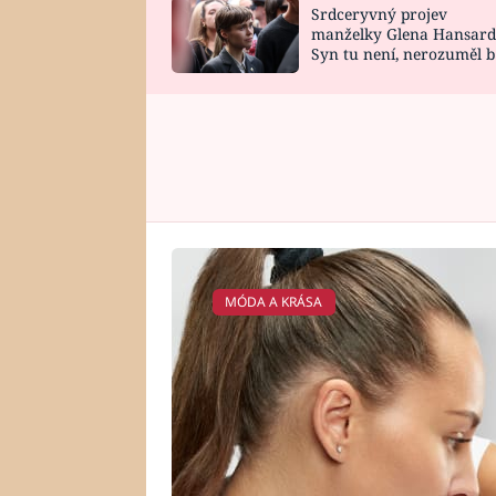
Srdceryvný projev
SNÁŘ
CELEBRITY
manželky Glena Hansard
Syn tu není, nerozuměl b
HOROSKOP NA
VAŘENÍ
tomu, vysvětlila
ROK 2023
MÓDA A KRÁSA