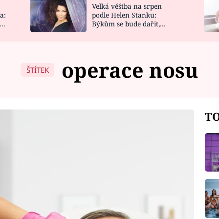
Velká věštba na srpen
NOVINKY
ZAHRADA
a:
podle Helen Stanku:
y
Býkům se bude dařit,
VIDEORECEPTY
DESIGN
Vodnáře čeká jízda
operace nosu
ŠTÍTEK
TO