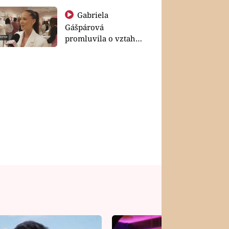
Gabriela
Gášpárová
promluvila o vztahu
a zakládání rodiny