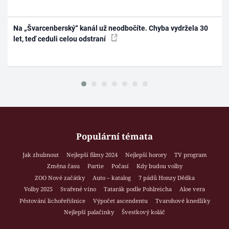
Na „Švarcenberský“ kanál už neodbočíte. Chyba vydržela 30
let, teď ceduli celou odstraní
Populární témata
Jak zhubnout
Nejlepší filmy 2024
Nejlepší horory
TV program
Změna času
Partie
Počasí
Kdy budou volby
ZOO Nové začátky
Auto – katalog
7 pádů Honzy Dědka
Volby 2025
Svařené víno
Tatarák podle Pohlreicha
Aloe vera
Pěstování lichořeřišnice
Výpočet ascendentu
Tvarohové knedlíky
Nejlepší palačinky
Švestkový koláč