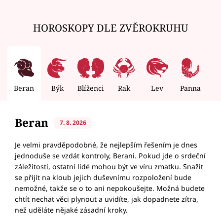
HOROSKOPY DLE ZVĚROKRUHU
Beran
Býk
Blíženci
Rak
Lev
Panna
V
Beran
7. 8. 2026
Je velmi pravděpodobné, že nejlepším řešením je dnes
jednoduše se vzdát kontroly, Berani. Pokud jde o srdeční
záležitosti, ostatní lidé mohou být ve víru zmatku. Snažit
se přijít na kloub jejich duševnímu rozpoložení bude
nemožné, takže se o to ani nepokoušejte. Možná budete
chtít nechat věci plynout a uvidíte, jak dopadnete zítra,
než uděláte nějaké zásadní kroky.