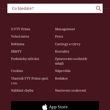
O FTV Prima
Management
Volná místa
Press
Reklama
Castingy a výzvy
HbbTV
Kontakty
Podmínky užívání
Zpracování osobních
údajů
Cookies
Nápověda
Vlastník FTV Prima spol.
Redakce
s r.o.
Nahlásit chybu
Nastavení soukromí
App Store