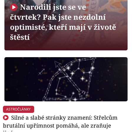
Horoskopy
Narodili jste se ve
Sledujte prima+
čtvrtek? Pak jste nezdolní
optimisté, kteří mají v životě
Filmový festival Karlovy Vary
štěstí
Pořady
Mámy sobě
Přihlášení
Sledujte nás
ASTROČLÁNKY
Silné a slabé stránky znamení: Střelcům
brutální upřímnost pomáhá, ale zraňuje