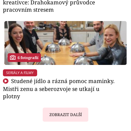
kreativce: Drahokamový průvodce
pracovním stresem
6 fotografií
SERIÁLY A FILMY
Studené jídlo a rázná pomoc maminky.
Mistři zenu a seberozvoje se utkají u
plotny
ZOBRAZIT DALŠÍ