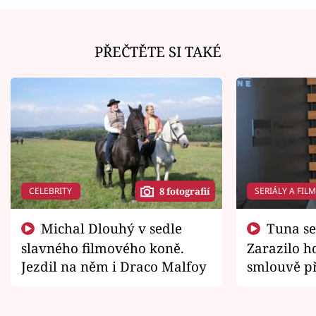
PŘEČTĚTE SI TAKÉ
CELEBRITY
SERIÁLY A FIL
8 fotografií
Michal Dlouhý v sedle
Tuna se chtěl vrátit domů.
slavného filmového koně.
Zarazilo ho
Jezdil na něm i Draco Malfoy
smlouvě př
zemřít