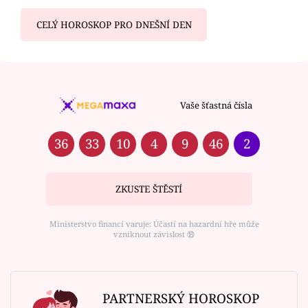
CELÝ HOROSKOP PRO DNEŠNÍ DEN
Vaše šťastná čísla
36
33
10
4
9
46
2
ZKUSTE ŠTĚSTÍ
Ministerstvo financí varuje: Účastí na hazardní hře může
vzniknout závislost ⑱
PARTNERSKÝ HOROSKOP