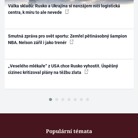
Válka skladů: Rusko a Ukrajina si navzájem ničí logistická
centra, k míru to ale nevede
Smutná zpráva pro svět sportu: Zemřel pětinásobný šampion
NBA. Nelson zářil i jako trenér
„Veselého mlékaře“ z USA chce Rusko vyhostit. Úspěšný
cizinec kritizoval plány na těžbu zlata
Populární témata