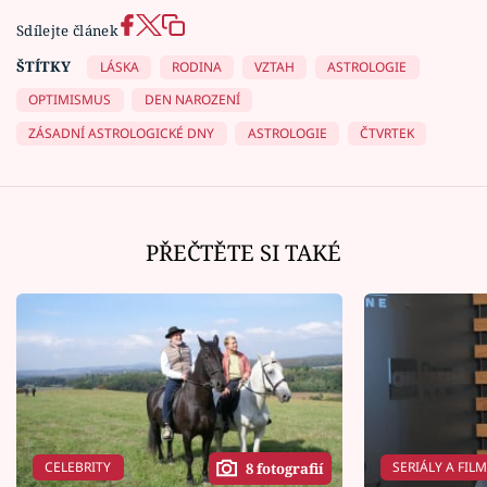
Sdílejte článek
ŠTÍTKY
LÁSKA
RODINA
VZTAH
ASTROLOGIE
OPTIMISMUS
DEN NAROZENÍ
ZÁSADNÍ ASTROLOGICKÉ DNY
ASTROLOGIE
ČTVRTEK
PŘEČTĚTE SI TAKÉ
CELEBRITY
SERIÁLY A FIL
8 fotografií