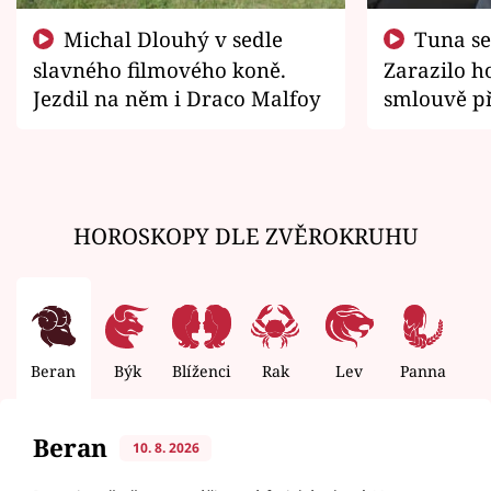
Michal Dlouhý v sedle
Tuna se chtěl vrátit domů.
slavného filmového koně.
Zarazilo ho
Jezdil na něm i Draco Malfoy
smlouvě př
zemřít
HOROSKOPY DLE ZVĚROKRUHU
Beran
Býk
Blíženci
Rak
Lev
Panna
V
Beran
10. 8. 2026