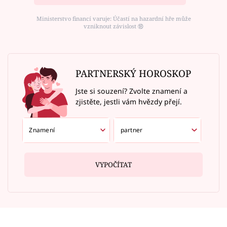
Ministerstvo financí varuje: Účastí na hazardní hře může
vzniknout závislost ⑱
PARTNERSKÝ HOROSKOP
Jste si souzení? Zvolte znamení a
zjistěte, jestli vám hvězdy přejí.
VYPOČÍTAT