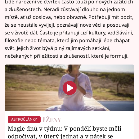
Lidé narození ve čtvrtek často touží po nových zážitcích
a zkušenostech. Neradi zůstávají dlouho na jednom
místě, ať už doslova, nebo obrazně. Potřebují mít pocit,
že se neustále vyvíjejí, poznávají nové věci a posouvají
se v životě dál. Často je přitahují cizí kultury, vzdělávání,
filozofie nebo témata, která jim pomáhají lépe chápat
svět. Jejich život bývá plný zajímavých setkání,
nečekaných příležitostí a zkušeností, které je formují.
ASTROČLÁNKY
Magie dnů v týdnu: V pondělí byste měli
odpočívat, v úterý jednat a v pátek se