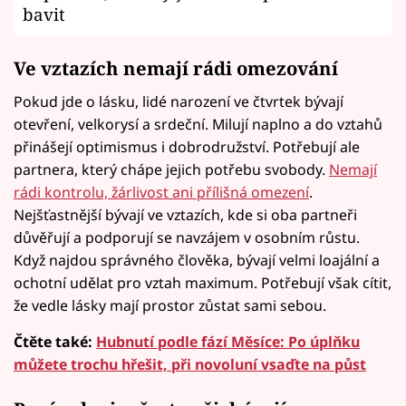
bavit
Ve vztazích nemají rádi omezování
Pokud jde o lásku, lidé narození ve čtvrtek bývají
otevření, velkorysí a srdeční. Milují naplno a do vztahů
přinášejí optimismus i dobrodružství. Potřebují ale
partnera, který chápe jejich potřebu svobody.
Nemají
rádi kontrolu, žárlivost ani přílišná omezení
.
Nejšťastnější bývají ve vztazích, kde si oba partneři
důvěřují a podporují se navzájem v osobním růstu.
Když najdou správného člověka, bývají velmi loajální a
ochotní udělat pro vztah maximum. Potřebují však cítit,
že vedle lásky mají prostor zůstat sami sebou.
Čtěte také:
Hubnutí podle fází Měsíce: Po úplňku
můžete trochu hřešit, při novoluní vsaďte na půst