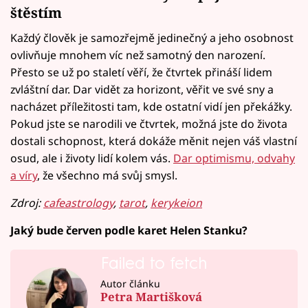
štěstím
Každý člověk je samozřejmě jedinečný a jeho osobnost
ovlivňuje mnohem víc než samotný den narození.
Přesto se už po staletí věří, že čtvrtek přináší lidem
zvláštní dar. Dar vidět za horizont, věřit ve své sny a
nacházet příležitosti tam, kde ostatní vidí jen překážky.
Pokud jste se narodili ve čtvrtek, možná jste do života
dostali schopnost, která dokáže měnit nejen váš vlastní
osud, ale i životy lidí kolem vás.
Dar optimismu, odvahy
a víry
, že všechno má svůj smysl.
Zdroj:
cafeastrology
,
tarot
,
kerykeion
Jaký bude červen podle karet Helen Stanku?
Failed to fetch
Autor článku
Petra Martišková