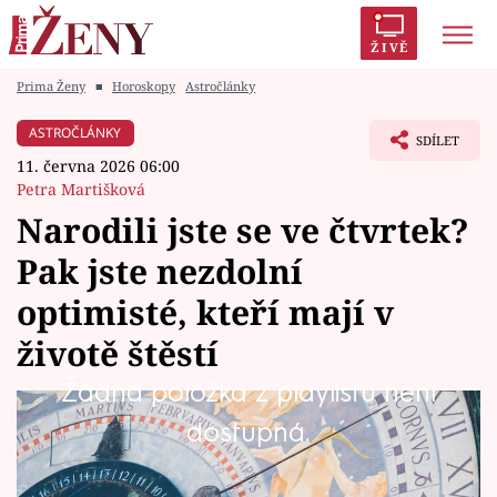
ŽIVĚ
Prima Ženy
■
Horoskopy
Astročlánky
Trendy:
Polabí
Inspekce
Prostřeno!
AYTO?
ASTROČLÁNKY
SDÍLET
Módní alarm
Zrádci
Proměny
11. června 2026 06:00
Petra Martišková
Narodili jste se ve čtvrtek?
Pak jste nezdolní
Témata
optimisté, kteří mají v
Celebrity
životě štěstí
Žádná položka z playlistu není
Vztahy
Lidé narození ve čtvrtek bývají často spojováni
dostupná.
Seriály
se štěstím. Není to tak, že by měli snadný život
nebo se jim vyhýbaly problémy, ale mají