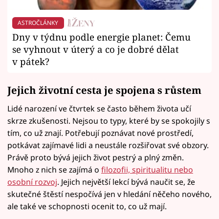
ASTROČLÁNKY
Dny v týdnu podle energie planet: Čemu
se vyhnout v úterý a co je dobré dělat
v pátek?
Jejich životní cesta je spojena s růstem
Lidé narození ve čtvrtek se často během života učí
skrze zkušenosti. Nejsou to typy, které by se spokojily s
tím, co už znají. Potřebují poznávat nové prostředí,
potkávat zajímavé lidi a neustále rozšiřovat své obzory.
Právě proto bývá jejich život pestrý a plný změn.
Mnoho z nich se zajímá o
filozofii, spiritualitu nebo
osobní rozvoj
. Jejich největší lekcí bývá naučit se, že
skutečné štěstí nespočívá jen v hledání něčeho nového,
ale také ve schopnosti ocenit to, co už mají.