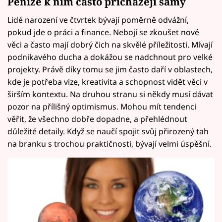
Peníze k nim často přicházejí samy
Lidé narození ve čtvrtek bývají poměrně odvážní,
pokud jde o práci a finance. Nebojí se zkoušet nové
věci a často mají dobrý čich na skvělé příležitosti. Mívají
podnikavého ducha a dokážou se nadchnout pro velké
projekty. Právě díky tomu se jim často daří v oblastech,
kde je potřeba vize, kreativita a schopnost vidět věci v
širším kontextu. Na druhou stranu si někdy musí dávat
pozor na přílišný optimismus. Mohou mít tendenci
věřit, že všechno dobře dopadne, a přehlédnout
důležité detaily. Když se naučí spojit svůj přirozený tah
na branku s trochou praktičnosti, bývají velmi úspěšní.