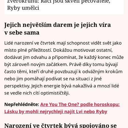
zvěrokruhu: Raci jsou skvělí pečovatelé,
Ryby umělci
Jejich největším darem je jejich víra
v sebe sama
Lidé narození ve čtvrtek mají schopnost vidět svět jako
místo plné příležitostí. Dokážou motivovat ostatní,
dodávat jim odvahu a připomínat, že každý konec může
být zároveň novým začátkem. Právě díky tomu bývají
často těmi, kteří druhé povzbuzují k odvážným krokům
nebo jim pomáhají podívat se na situaci z jiné
perspektivy. Jejich energie bývá nakažlivá a mnozí lidé
se vedle nich cítí optimističtěji.
Nepřehlédněte:
Are You The One? podle horoskopu:
Lásku by mohli nejrychleji najít Lvi nebo Ryby
Narození ve čtvrtek bývá spojováno se