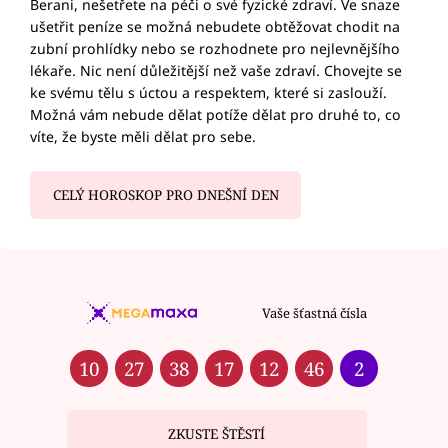
Berani, nešetřete na péči o své fyzické zdraví. Ve snaze
ušetřit peníze se možná nebudete obtěžovat chodit na
zubní prohlídky nebo se rozhodnete pro nejlevnějšího
lékaře. Nic není důležitější než vaše zdraví. Chovejte se
ke svému tělu s úctou a respektem, které si zaslouží.
Možná vám nebude dělat potíže dělat pro druhé to, co
víte, že byste měli dělat pro sebe.
CELÝ HOROSKOP PRO DNEŠNÍ DEN
Vaše šťastná čísla
10
27
38
17
12
46
2
ZKUSTE ŠTĚSTÍ