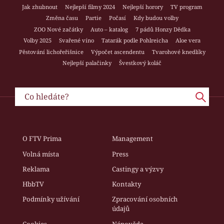
Jak zhubnout
Nejlepší filmy 2024
Nejlepší horory
TV program
Změna času
Partie
Počasí
Kdy budou volby
ZOO Nové začátky
Auto – katalog
7 pádů Honzy Dědka
Volby 2025
Svařené víno
Tatarák podle Pohlreicha
Aloe vera
Pěstování lichořeřišnice
Výpočet ascendentu
Tvarohové knedlíky
Nejlepší palačinky
Švestkový koláč
O FTV Prima
Management
Volná místa
Press
Reklama
Castingy a výzvy
HbbTV
Kontakty
Podmínky užívání
Zpracování osobních
údajů
Cookies
Nápověda