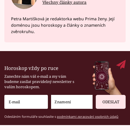
Všechny články autora
Petra Martišková je redaktorka webu Prima ženy. Její
doménou jsou horoskopy a články o znameních
zvěrokruhu.
Horoskop vždy po ruce
Zanechte nám váš e-mail a my vám
budeme zasílat pravidelný newsletter s
vaším horoskopem.
ODESLAT
Odesláním formuláře souhlasíte s
podmínkami zpracování osobních údajů