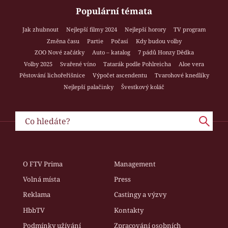
Populární témata
Jak zhubnout
Nejlepší filmy 2024
Nejlepší horory
TV program
Změna času
Partie
Počasí
Kdy budou volby
ZOO Nové začátky
Auto – katalog
7 pádů Honzy Dědka
Volby 2025
Svařené víno
Tatarák podle Pohlreicha
Aloe vera
Pěstování lichořeřišnice
Výpočet ascendentu
Tvarohové knedlíky
Nejlepší palačinky
Švestkový koláč
O FTV Prima
Management
Volná místa
Press
Reklama
Castingy a výzvy
HbbTV
Kontakty
Podmínky užívání
Zpracování osobních