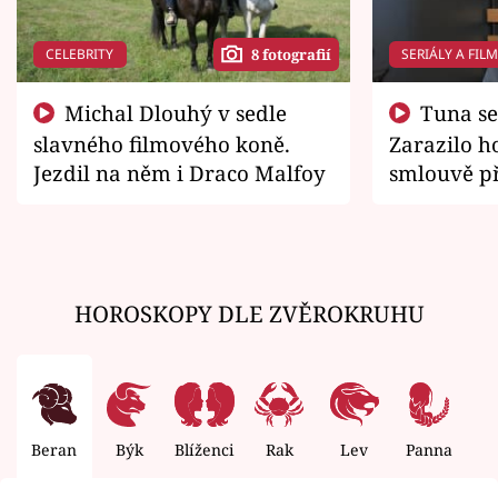
CELEBRITY
SERIÁLY A FIL
8 fotografií
Michal Dlouhý v sedle
Tuna se chtěl vrátit domů.
slavného filmového koně.
Zarazilo ho
Jezdil na něm i Draco Malfoy
smlouvě př
zemřít
HOROSKOPY DLE ZVĚROKRUHU
Beran
Býk
Blíženci
Rak
Lev
Panna
V