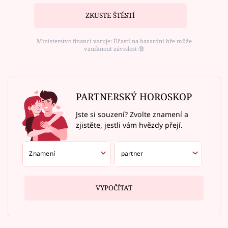
ZKUSTE ŠTĚSTÍ
Ministerstvo financí varuje: Účastí na hazardní hře může
vzniknout závislost ⑱
PARTNERSKÝ HOROSKOP
Jste si souzení? Zvolte znamení a
zjistěte, jestli vám hvězdy přejí.
VYPOČÍTAT