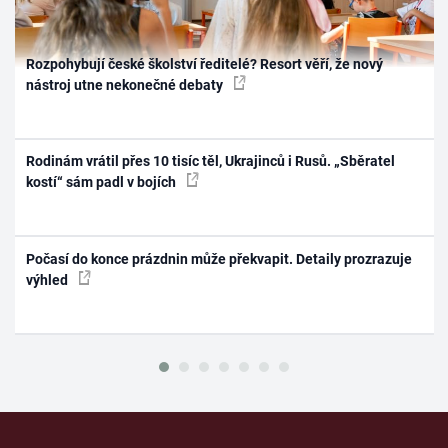
Rozpohybují české školství ředitelé? Resort věří, že nový
nástroj utne nekonečné debaty
Rodinám vrátil přes 10 tisíc těl, Ukrajinců i Rusů. „Sběratel
kostí“ sám padl v bojích
Počasí do konce prázdnin může překvapit. Detaily prozrazuje
výhled