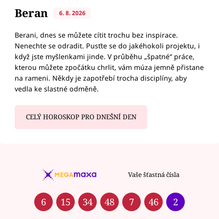
Beran
6. 8. 2026
Berani, dnes se můžete cítit trochu bez inspirace.
Nenechte se odradit. Pusťte se do jakéhokoli projektu, i
když jste myšlenkami jinde. V průběhu „špatné“ práce,
kterou můžete zpočátku chrlit, vám múza jemně přistane
na rameni. Někdy je zapotřebí trocha disciplíny, aby
vedla ke slastné odměně.
CELÝ HOROSKOP PRO DNEŠNÍ DEN
Vaše šťastná čísla
6
15
34
48
7
46
2