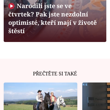
Horoskopy
Narodili jste se ve
Sledujte prima+
čtvrtek? Pak jste nezdolní
optimisté, kteří mají v životě
Filmový festival Karlovy Vary
štěstí
Pořady
Mámy sobě
Přihlášení
PŘEČTĚTE SI TAKÉ
Sledujte nás