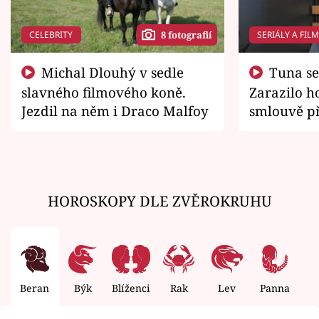
CELEBRITY
SERIÁLY A FIL
8 fotografií
Michal Dlouhý v sedle
Tuna se chtěl vrátit domů.
slavného filmového koně.
Zarazilo ho
Jezdil na něm i Draco Malfoy
smlouvě př
zemřít
HOROSKOPY DLE ZVĚROKRUHU
Beran
Býk
Blíženci
Rak
Lev
Panna
V