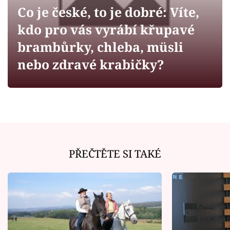
Horoskopy
Co je české, to je dobré: Víte,
Sledujte prima+
kdo pro vás vyrábí křupavé
brambůrky, chleba, müsli
Filmový festival Karlovy Vary
nebo zdravé krabičky?
Pořady
Mámy sobě
Přihlášení
PŘEČTĚTE SI TAKÉ
Sledujte nás