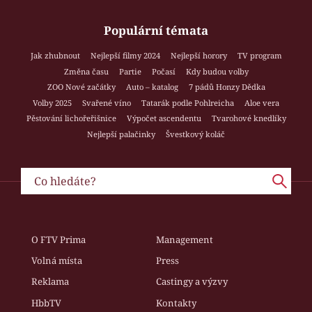
Populární témata
Jak zhubnout
Nejlepší filmy 2024
Nejlepší horory
TV program
Změna času
Partie
Počasí
Kdy budou volby
ZOO Nové začátky
Auto – katalog
7 pádů Honzy Dědka
Volby 2025
Svařené víno
Tatarák podle Pohlreicha
Aloe vera
Pěstování lichořeřišnice
Výpočet ascendentu
Tvarohové knedlíky
Nejlepší palačinky
Švestkový koláč
O FTV Prima
Management
Volná místa
Press
Reklama
Castingy a výzvy
HbbTV
Kontakty