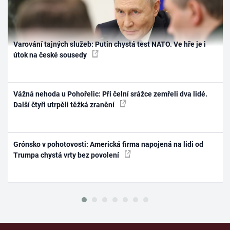
Varování tajných služeb: Putin chystá test NATO. Ve hře je i
útok na české sousedy
Vážná nehoda u Pohořelic: Při čelní srážce zemřeli dva lidé.
Další čtyři utrpěli těžká zranění
Grónsko v pohotovosti: Americká firma napojená na lidi od
Trumpa chystá vrty bez povolení