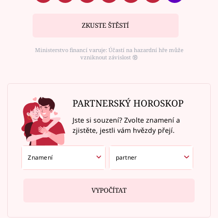
ZKUSTE ŠTĚSTÍ
Ministerstvo financí varuje: Účastí na hazardní hře může
vzniknout závislost ⑱
PARTNERSKÝ HOROSKOP
Jste si souzení? Zvolte znamení a
zjistěte, jestli vám hvězdy přejí.
VYPOČÍTAT