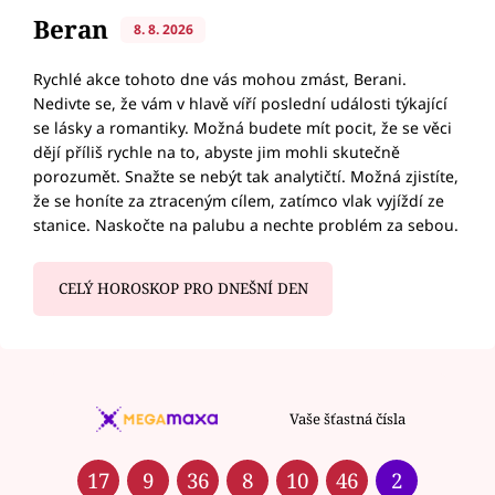
Beran
8. 8. 2026
Rychlé akce tohoto dne vás mohou zmást, Berani.
Nedivte se, že vám v hlavě víří poslední události týkající
se lásky a romantiky. Možná budete mít pocit, že se věci
dějí příliš rychle na to, abyste jim mohli skutečně
porozumět. Snažte se nebýt tak analytičtí. Možná zjistíte,
že se honíte za ztraceným cílem, zatímco vlak vyjíždí ze
stanice. Naskočte na palubu a nechte problém za sebou.
CELÝ HOROSKOP PRO DNEŠNÍ DEN
Vaše šťastná čísla
17
9
36
8
10
46
2