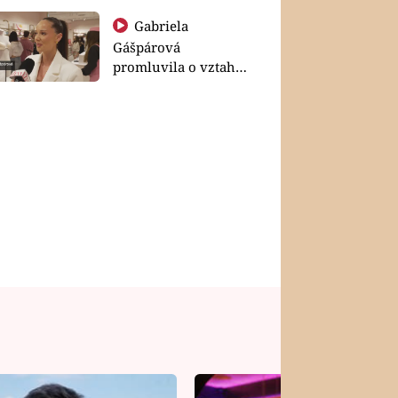
Gabriela
Gášpárová
promluvila o vztahu
a zakládání rodiny