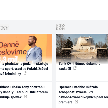
ma představila podzim: startuje
Tank KV-1 Němce dokonale
ma sport, vrací se Polabí, Zrádci
zaskočil
ové kriminálky
thiase Hložka ženy do vztahu
Operace Entebbe ukázala
dy uhnaly: Teď budu iniciátorem
schopnosti Izraele. Při
 slibuje zpěvák
osvobozování rukojmích padl br
premiéra