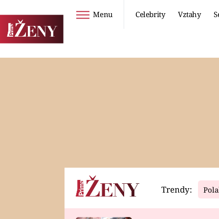
Menu
Celebrity
Vztahy
S
Seriály
Životní styl
ZOO
DIETY A HUBNUTÍ
PROSTŘENO!
CESTOVÁNÍ A
DOVOLENÁ
DUCH
ZDRAVÍ
Trendy:
Pola
Horoskopy
Video
ASTROČLÁNKY
SERIÁLY