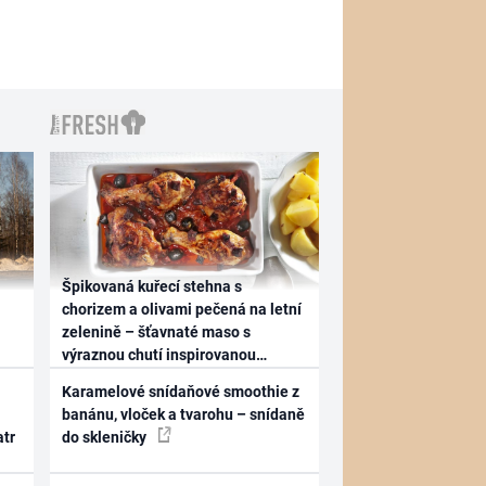
Špikovaná kuřecí stehna s
chorizem a olivami pečená na letní
zelenině – šťavnaté maso s
výraznou chutí inspirovanou
Španělskem
Karamelové snídaňové smoothie z
banánu, vloček a tvarohu – snídaně
atr
do skleničky