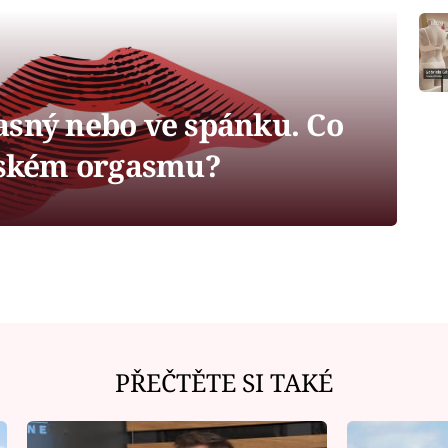
asný nebo ve spánku. Co
enském orgasmu?
PŘEČTĚTE SI TAKÉ