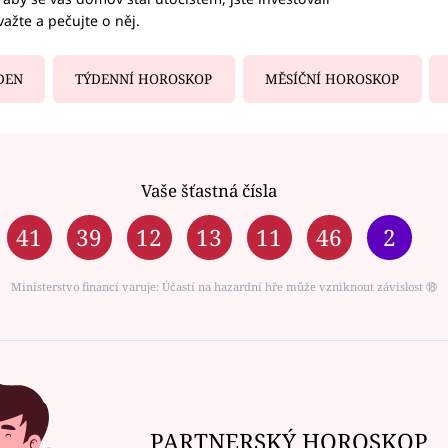
važte a pečujte o něj.
DEN
TÝDENNÍ HOROSKOP
MĚSÍČNÍ HOROSKOP
Vaše šťastná čísla
41
39
12
13
11
46
2
Ministerstvo financí varuje: Účastí na hazardní hře může vzniknout závislost ⑱
PARTNERSKÝ HOROSKOP