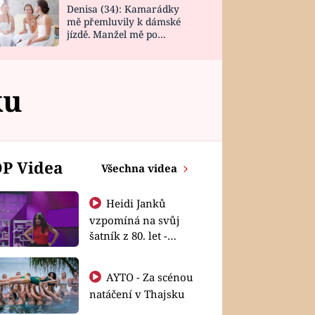
Denisa (34): Kamarádky
mě přemluvily k dámské
jízdě. Manžel mě po
návratu zaskočil
ku
P Videa
Všechna videa
Heidi Janků
vzpomíná na svůj
šatník z 80. let -
Shopaholičky
AYTO - Za scénou
natáčení v Thajsku