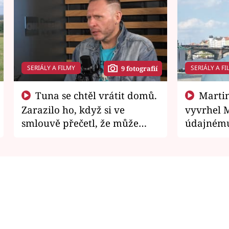
SERIÁLY A FILMY
SERIÁLY A FI
9 fotografií
Tuna se chtěl vrátit domů.
Martin Písařík jako
Zarazilo ho, když si ve
vyvrhel 
smlouvě přečetl, že může
údajnému
zemřít
je v nemil