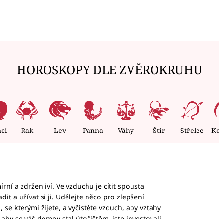
HOROSKOPY DLE ZVĚROKRUHU
nci
Rak
Lev
Panna
Váhy
Štír
Střelec
K
rní a zdrženliví. Ve vzduchu je cítit spousta
dit a užívat si ji. Udělejte něco pro zlepšení
 se kterými žijete, a vyčistěte vzduch, aby vztahy
aby se váš domov stal útočištěm, jste investovali