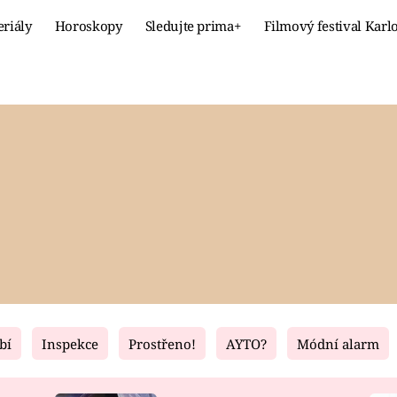
eriály
Horoskopy
Sledujte prima+
Filmový festival Karl
Celebrity
Recept
MÓDA A KRÁSA
HLAVNÍ JÍ
VZTAHY A SEX
SLADKÉ
PRIMA MAMINKA
ZDRAVÉ
bí
Inspekce
Prostřeno!
AYTO?
Módní alarm
Fresh
Living
RECEPTY
BYDLENÍ