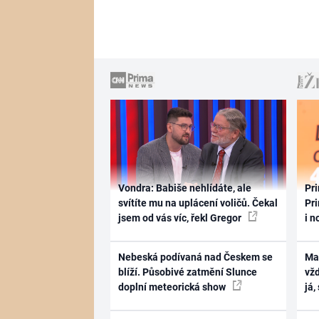
Vondra: Babiše nehlídáte, ale
Pri
svítíte mu na uplácení voličů. Čekal
Pri
jsem od vás víc, řekl Gregor
i n
Nebeská podívaná nad Českem se
Ma
blíží. Působivé zatmění Slunce
vž
doplní meteorická show
já,