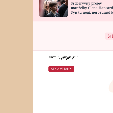
Srdceryvný projev
SNÁŘ
CELEBRITY
manželky Glena Hansard
Syn tu není, nerozuměl b
HOROSKOP NA
VAŘENÍ
tomu, vysvětlila
ROK 2023
ŠT
SEX A VZTAHY