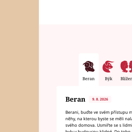
Beran
Býk
Blíže
Beran
9. 8. 2026
Berani, buďte ve svém přístupu mí
něhy, na kterou byste se měli nala
svého domova. Usmiřte se s lidmi,
byly v budoucnu klidné. Do toho, 