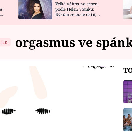
Velká věštba na srpen
NOVINKY
ZAHRADA
a:
podle Helen Stanku:
y
Býkům se bude dařit,
VIDEORECEPTY
DESIGN
Vodnáře čeká jízda
orgasmus ve spán
ÍTEK
TO