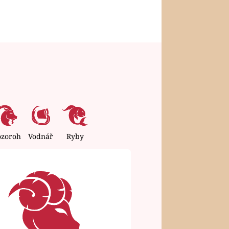
ozoroh
Vodnář
Ryby