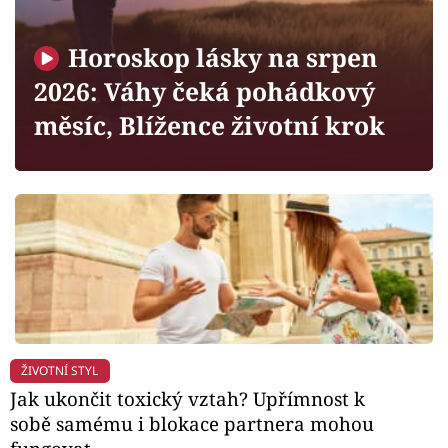
Horoskopy
Sledujte prima+
Horoskop lásky na srpen
2026: Váhy čeká pohádkový
Filmový festival Karlovy Vary
měsíc, Blížence životní krok
Pořady
Mámy sobě
Přihlášení
Sledujte nás
ŽIVOTNÍ STYL
Jak ukončit toxický vztah? Upřímnost k
sobě samému i blokace partnera mohou