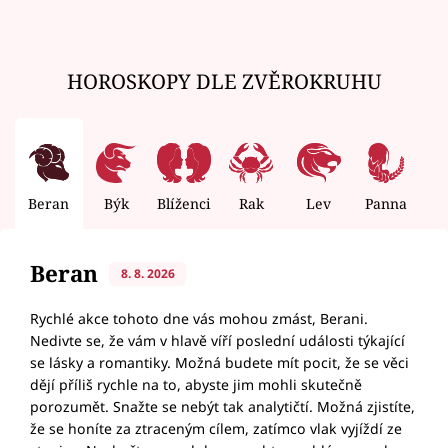
HOROSKOPY DLE ZVĚROKRUHU
Beran
Býk
Blíženci
Rak
Lev
Panna
V
Beran
8. 8. 2026
Rychlé akce tohoto dne vás mohou zmást, Berani.
Nedivte se, že vám v hlavě víří poslední události týkající
se lásky a romantiky. Možná budete mít pocit, že se věci
dějí příliš rychle na to, abyste jim mohli skutečně
porozumět. Snažte se nebýt tak analytičtí. Možná zjistíte,
že se honíte za ztraceným cílem, zatímco vlak vyjíždí ze