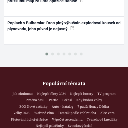
průzkumu mají za lídra opozice Babiše
Poplach v Bulharsku: Dron plný výbušnin explodoval kousek od
plynovodu, jeho původ je nejasný
Populární témata
Jak zhubnout
Nejlepší filmy 2024
Nejlepší horory
TV program
Změna času
Partie
Počasí
Kdy budou volby
ZOO Nové začátky
Auto – katalog
7 pádů Honzy Dědka
Volby 2025
Svařené víno
Tatarák podle Pohlreicha
Aloe vera
Pěstování lichořeřišnice
Výpočet ascendentu
Tvarohové knedlíky
Nejlepší palačinky
Švestkový koláč