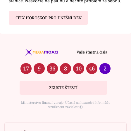
stanice. Naskočte na palubu a nechte problém za sebou.
CELÝ HOROSKOP PRO DNEŠNÍ DEN
Vaše šťastná čísla
17
9
36
8
10
46
2
ZKUSTE ŠTĚSTÍ
Ministerstvo financí varuje: Účastí na hazardní hře může
vzniknout závislost ⑱