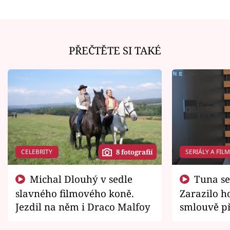
PŘEČTĚTE SI TAKÉ
CELEBRITY
SERIÁLY A FIL
8 fotografií
Michal Dlouhý v sedle
Tuna se chtěl vrátit domů.
slavného filmového koně.
Zarazilo ho
Jezdil na něm i Draco Malfoy
smlouvě př
zemřít