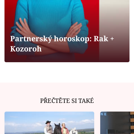
Horoskopy
Sledujte prima+
Filmový festival Karlovy Vary
Partnerský horoskop: Rak +
Pořady
Kozoroh
Mámy sobě
Přihlášení
PŘEČTĚTE SI TAKÉ
Sledujte nás