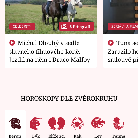
CELEBRITY
SERIÁLY A FIL
8 fotografií
Michal Dlouhý v sedle
Tuna se chtěl vrátit domů.
slavného filmového koně.
Zarazilo ho
Jezdil na něm i Draco Malfoy
smlouvě př
zemřít
HOROSKOPY DLE ZVĚROKRUHU
Beran
Býk
Blíženci
Rak
Lev
Panna
V