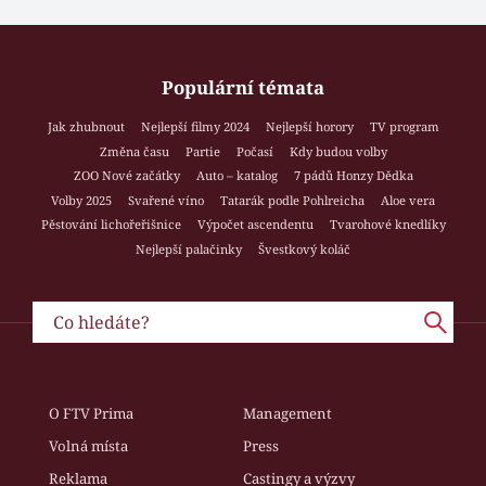
Populární témata
Jak zhubnout
Nejlepší filmy 2024
Nejlepší horory
TV program
Změna času
Partie
Počasí
Kdy budou volby
ZOO Nové začátky
Auto – katalog
7 pádů Honzy Dědka
Volby 2025
Svařené víno
Tatarák podle Pohlreicha
Aloe vera
Pěstování lichořeřišnice
Výpočet ascendentu
Tvarohové knedlíky
Nejlepší palačinky
Švestkový koláč
O FTV Prima
Management
Volná místa
Press
Reklama
Castingy a výzvy