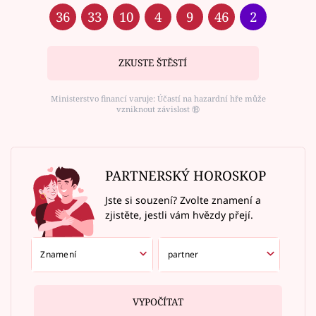
36
33
10
4
9
46
2
ZKUSTE ŠTĚSTÍ
Ministerstvo financí varuje: Účastí na hazardní hře může
vzniknout závislost ⑱
PARTNERSKÝ HOROSKOP
Jste si souzení? Zvolte znamení a
zjistěte, jestli vám hvězdy přejí.
VYPOČÍTAT