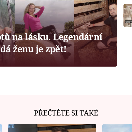
ptů na lásku. Legendární
á ženu je zpět!
PŘEČTĚTE SI TAKÉ