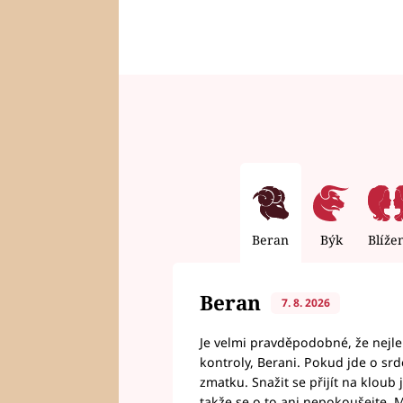
Beran
Býk
Blíže
Beran
7. 8. 2026
Je velmi pravděpodobné, že nejl
kontroly, Berani. Pokud jde o srde
zmatku. Snažit se přijít na klou
takže se o to ani nepokoušejte. M