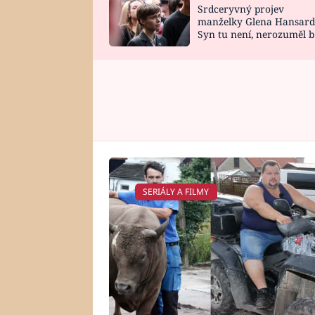
Srdceryvný projev
SNÁŘ
CELEBRITY
manželky Glena Hansard
Syn tu není, nerozuměl b
HOROSKOP NA
VAŘENÍ
tomu, vysvětlila
ROK 2023
SERIÁLY A FILMY