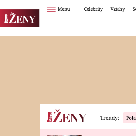
Menu
Celebrity
Vztahy
S
Seriály
Životní styl
ZOO
DIETY A HUBNUTÍ
PROSTŘENO!
CESTOVÁNÍ A
DOVOLENÁ
DUCH
ZDRAVÍ
Trendy:
Pola
Horoskopy
Video
ASTROČLÁNKY
SERIÁLY