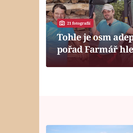
21 fotografií
Tohle je osm ade
pořad Farmář hled