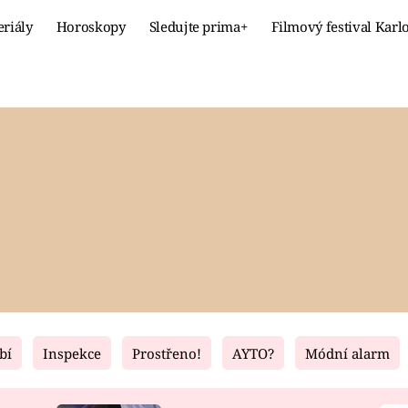
eriály
Horoskopy
Sledujte prima+
Filmový festival Karl
Celebrity
Recept
MÓDA A KRÁSA
HLAVNÍ JÍ
VZTAHY A SEX
SLADKÉ
PRIMA MAMINKA
ZDRAVÉ
bí
Inspekce
Prostřeno!
AYTO?
Módní alarm
Fresh
Living
RECEPTY
BYDLENÍ