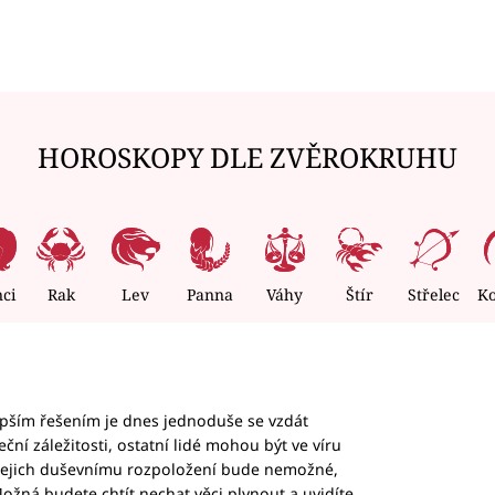
HOROSKOPY DLE ZVĚROKRUHU
nci
Rak
Lev
Panna
Váhy
Štír
Střelec
K
epším řešením je dnes jednoduše se vzdát
ční záležitosti, ostatní lidé mohou být ve víru
b jejich duševnímu rozpoložení bude nemožné,
ožná budete chtít nechat věci plynout a uvidíte,