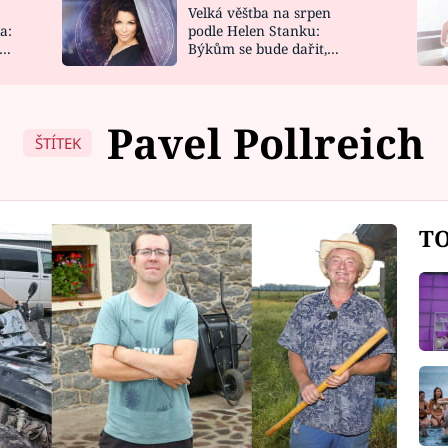
Velká věštba na srpen
NOVINKY
ZAHRADA
a:
podle Helen Stanku:
y
Býkům se bude dařit,
VIDEORECEPTY
DESIGN
Vodnáře čeká jízda
Pavel Pollreich
ŠTÍTEK
TO