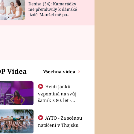
Denisa (34): Kamarádky
mě přemluvily k dámské
jízdě. Manžel mě po
návratu zaskočil
P Videa
Všechna videa
Heidi Janků
vzpomíná na svůj
šatník z 80. let -
Shopaholičky
AYTO - Za scénou
natáčení v Thajsku