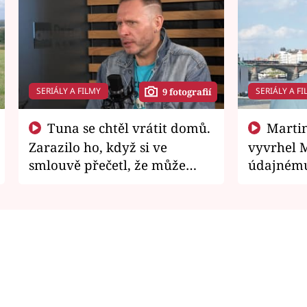
SERIÁLY A FILMY
SERIÁLY A FI
9 fotografií
Tuna se chtěl vrátit domů.
Martin Písařík jako
Zarazilo ho, když si ve
vyvrhel 
smlouvě přečetl, že může
údajnému
zemřít
je v nemil