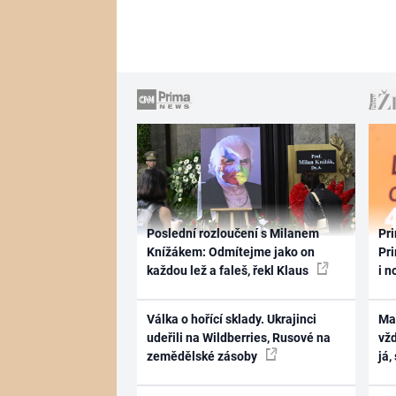
Poslední rozloučení s Milanem
Pri
Knížákem: Odmítejme jako on
Pri
každou lež a faleš, řekl Klaus
i n
Válka o hořící sklady. Ukrajinci
Ma
udeřili na Wildberries, Rusové na
vž
zemědělské zásoby
já,