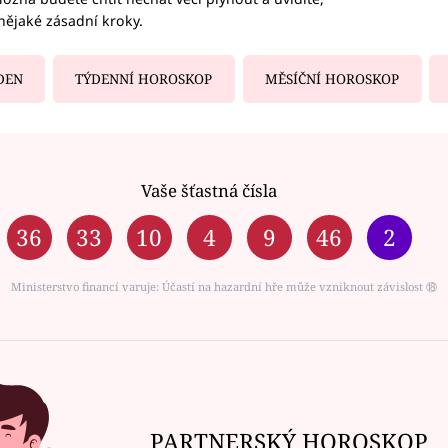
nějaké zásadní kroky.
DEN
TÝDENNÍ HOROSKOP
MĚSÍČNÍ HOROSKOP
Vaše šťastná čísla
36
33
10
4
9
46
2
Ministerstvo financí varuje: Účastí na hazardní hře může vzniknout závislost ⑱
PARTNERSKÝ HOROSKOP