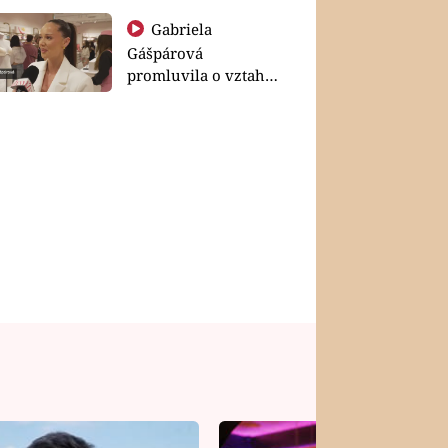
Gabriela
Gášpárová
promluvila o vztahu
a zakládání rodiny