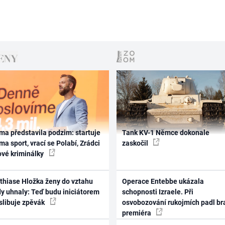
ma představila podzim: startuje
Tank KV-1 Němce dokonale
ma sport, vrací se Polabí, Zrádci
zaskočil
ové kriminálky
thiase Hložka ženy do vztahu
Operace Entebbe ukázala
dy uhnaly: Teď budu iniciátorem
schopnosti Izraele. Při
 slibuje zpěvák
osvobozování rukojmích padl br
premiéra