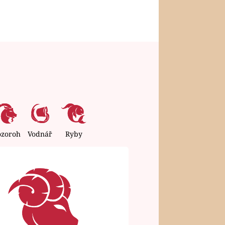
ozoroh
Vodnář
Ryby