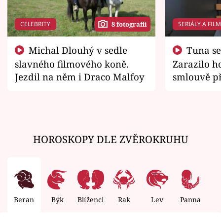
CELEBRITY
SERIÁLY A FIL
8 fotografií
Michal Dlouhý v sedle
Tuna se chtěl vrátit domů.
slavného filmového koně.
Zarazilo ho
Jezdil na něm i Draco Malfoy
smlouvě př
zemřít
HOROSKOPY DLE ZVĚROKRUHU
Beran
Býk
Blíženci
Rak
Lev
Panna
V