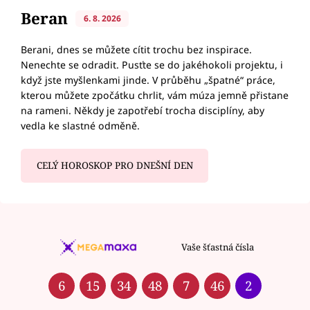
Beran
6. 8. 2026
Berani, dnes se můžete cítit trochu bez inspirace.
Nenechte se odradit. Pusťte se do jakéhokoli projektu, i
když jste myšlenkami jinde. V průběhu „špatné“ práce,
kterou můžete zpočátku chrlit, vám múza jemně přistane
na rameni. Někdy je zapotřebí trocha disciplíny, aby
vedla ke slastné odměně.
CELÝ HOROSKOP PRO DNEŠNÍ DEN
Vaše šťastná čísla
6
15
34
48
7
46
2