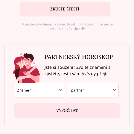
ZKUSTE ŠTĚSTÍ
Ministerstvo financí varuje: Účastí na hazardní hře může
vzniknout závislost ⑱
PARTNERSKÝ HOROSKOP
Jste si souzení? Zvolte znamení a
zjistěte, jestli vám hvězdy přejí.
VYPOČÍTAT