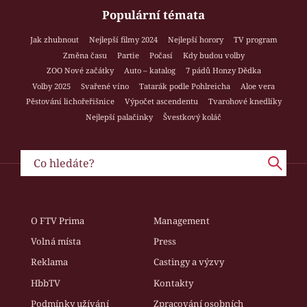
Populární témata
Jak zhubnout
Nejlepší filmy 2024
Nejlepší horory
TV program
Změna času
Partie
Počasí
Kdy budou volby
ZOO Nové začátky
Auto – katalog
7 pádů Honzy Dědka
Volby 2025
Svařené víno
Tatarák podle Pohlreicha
Aloe vera
Pěstování lichořeřišnice
Výpočet ascendentu
Tvarohové knedlíky
Nejlepší palačinky
Švestkový koláč
O FTV Prima
Management
Volná místa
Press
Reklama
Castingy a výzvy
HbbTV
Kontakty
Podmínky užívání
Zpracování osobních