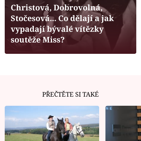
Horoskopy
Christová, Dobrovolná,
Sledujte prima+
Stočesová... Co dělají a jak
vypadají bývalé vítězky
Filmový festival Karlovy Vary
soutěže Miss?
Pořady
Mámy sobě
Přihlášení
PŘEČTĚTE SI TAKÉ
Sledujte nás