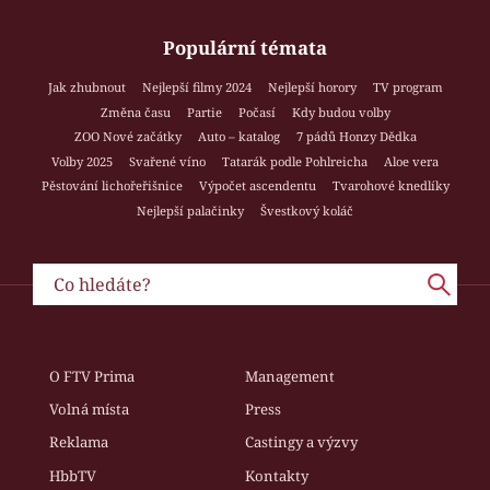
Populární témata
Jak zhubnout
Nejlepší filmy 2024
Nejlepší horory
TV program
Změna času
Partie
Počasí
Kdy budou volby
ZOO Nové začátky
Auto – katalog
7 pádů Honzy Dědka
Volby 2025
Svařené víno
Tatarák podle Pohlreicha
Aloe vera
Pěstování lichořeřišnice
Výpočet ascendentu
Tvarohové knedlíky
Nejlepší palačinky
Švestkový koláč
O FTV Prima
Management
Volná místa
Press
Reklama
Castingy a výzvy
HbbTV
Kontakty