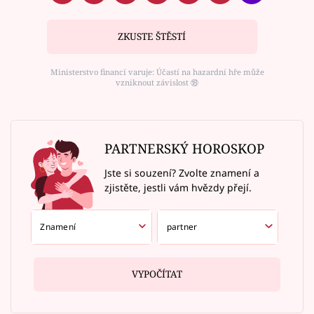
ZKUSTE ŠTĚSTÍ
Ministerstvo financí varuje: Účastí na hazardní hře může
vzniknout závislost ⑱
PARTNERSKÝ HOROSKOP
Jste si souzení? Zvolte znamení a
zjistěte, jestli vám hvězdy přejí.
VYPOČÍTAT