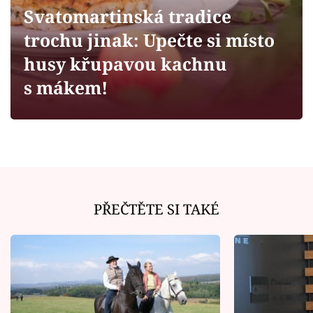
Horoskopy
Svatomartinská tradice
Sledujte prima+
trochu jinak: Upečte si místo
husy křupavou kachnu
Filmový festival Karlovy Vary
s mákem!
Pořady
Mámy sobě
Přihlášení
PŘEČTĚTE SI TAKÉ
Sledujte nás