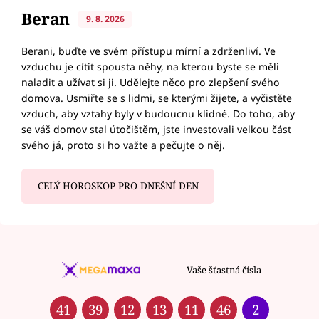
Beran
9. 8. 2026
Berani, buďte ve svém přístupu mírní a zdrženliví. Ve
vzduchu je cítit spousta něhy, na kterou byste se měli
naladit a užívat si ji. Udělejte něco pro zlepšení svého
domova. Usmiřte se s lidmi, se kterými žijete, a vyčistěte
vzduch, aby vztahy byly v budoucnu klidné. Do toho, aby
se váš domov stal útočištěm, jste investovali velkou část
svého já, proto si ho važte a pečujte o něj.
CELÝ HOROSKOP PRO DNEŠNÍ DEN
Vaše šťastná čísla
41
39
12
13
11
46
2