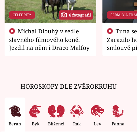
CELEBRITY
SERIÁLY A FIL
8 fotografií
Michal Dlouhý v sedle
Tuna se chtěl vrátit domů.
slavného filmového koně.
Zarazilo ho
Jezdil na něm i Draco Malfoy
smlouvě př
zemřít
HOROSKOPY DLE ZVĚROKRUHU
Beran
Býk
Blíženci
Rak
Lev
Panna
V