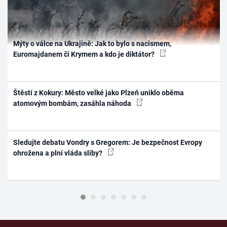
Mýty o válce na Ukrajině: Jak to bylo s nacismem,
Euromajdanem či Krymem a kdo je diktátor?
Štěstí z Kokury: Město velké jako Plzeň uniklo oběma
atomovým bombám, zasáhla náhoda
Sledujte debatu Vondry s Gregorem: Je bezpečnost Evropy
ohrožena a plní vláda sliby?