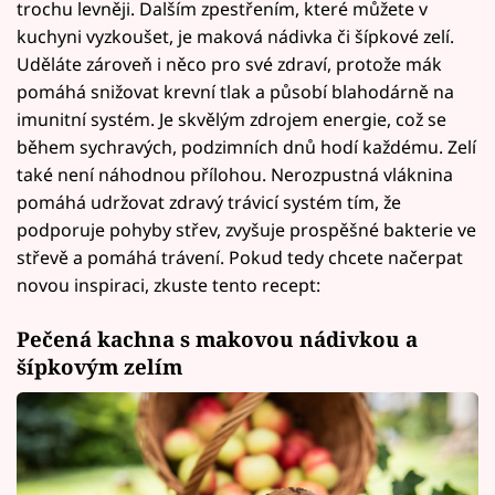
trochu levněji. Dalším zpestřením, které můžete v
kuchyni vyzkoušet, je maková nádivka či šípkové zelí.
Uděláte zároveň i něco pro své zdraví, protože mák
pomáhá snižovat krevní tlak a působí blahodárně na
imunitní systém. Je skvělým zdrojem energie, což se
během sychravých, podzimních dnů hodí každému. Zelí
také není náhodnou přílohou. Nerozpustná vláknina
pomáhá udržovat zdravý trávicí systém tím, že
podporuje pohyby střev, zvyšuje prospěšné bakterie ve
střevě a pomáhá trávení. Pokud tedy chcete načerpat
novou inspiraci, zkuste tento recept:
Pečená kachna s makovou nádivkou a
šípkovým zelím