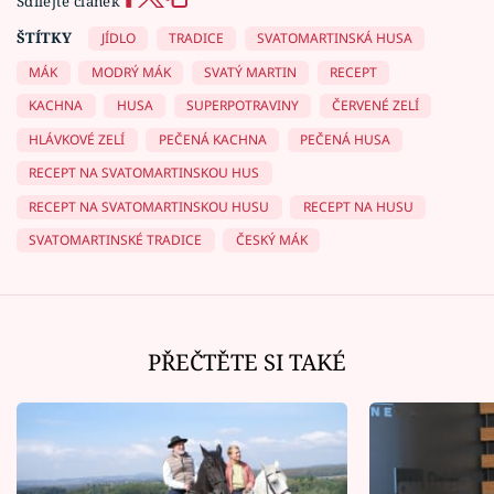
Sdílejte článek
ŠTÍTKY
JÍDLO
TRADICE
SVATOMARTINSKÁ HUSA
MÁK
MODRÝ MÁK
SVATÝ MARTIN
RECEPT
KACHNA
HUSA
SUPERPOTRAVINY
ČERVENÉ ZELÍ
HLÁVKOVÉ ZELÍ
PEČENÁ KACHNA
PEČENÁ HUSA
RECEPT NA SVATOMARTINSKOU HUS
RECEPT NA SVATOMARTINSKOU HUSU
RECEPT NA HUSU
SVATOMARTINSKÉ TRADICE
ČESKÝ MÁK
PŘEČTĚTE SI TAKÉ