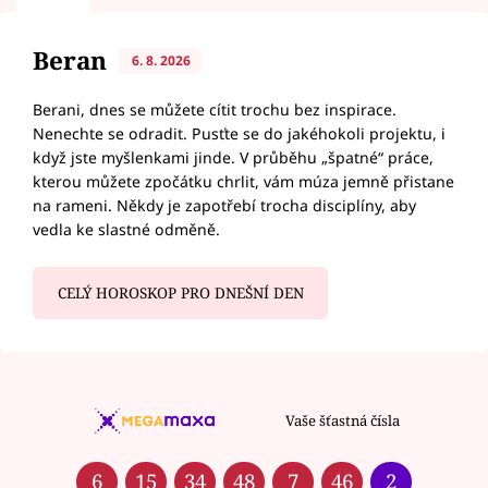
Beran
6. 8. 2026
Berani, dnes se můžete cítit trochu bez inspirace.
Nenechte se odradit. Pusťte se do jakéhokoli projektu, i
když jste myšlenkami jinde. V průběhu „špatné“ práce,
kterou můžete zpočátku chrlit, vám múza jemně přistane
na rameni. Někdy je zapotřebí trocha disciplíny, aby
vedla ke slastné odměně.
CELÝ HOROSKOP PRO DNEŠNÍ DEN
Vaše šťastná čísla
6
15
34
48
7
46
2