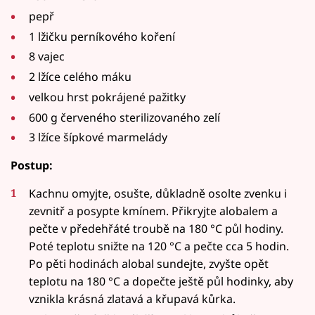
pepř
1 lžičku perníkového koření
8 vajec
2 lžíce celého máku
velkou hrst pokrájené pažitky
600 g červeného sterilizovaného zelí
3 lžíce šípkové marmelády
Postup:
Kachnu omyjte, osušte, důkladně osolte zvenku i
zevnitř a posypte kmínem. Přikryjte alobalem a
pečte v předehřáté troubě na 180 °C půl hodiny.
Poté teplotu snižte na 120 °C a pečte cca 5 hodin.
Po pěti hodinách alobal sundejte, zvyšte opět
teplotu na 180 °C a dopečte ještě půl hodinky, aby
vznikla krásná zlatavá a křupavá kůrka.