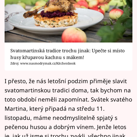
Horoskopy
Sledujte prima+
Filmový festival Karlovy Vary
Pořady
Svatomartinská tradice trochu jinak: Upečte si místo
husy křupavou kachnu s mákem!
Mámy sobě
Zdroj: www.nasmodrymak.cz/Kitchenbook
Přihlášení
I přesto, že nás letošní podzim přiměje slavit
svatomartinskou tradici doma, tak bychom na
toto období neměli zapomínat. Svátek svatého
Sledujte nás
Martina, který připadá na středu 11.
listopadu, máme neodmyslitelně spjatý s
pečenou husou a dobrým vínem. Jenže letos
je, jak už jsme si trochu zvykli, všechno jinak.