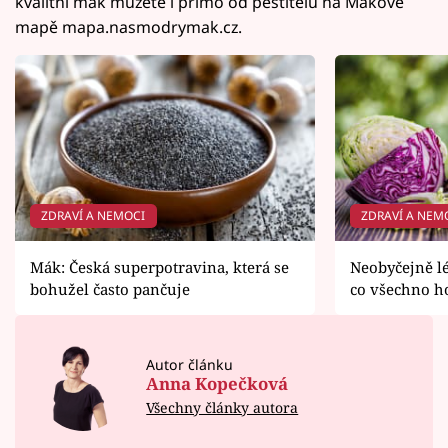
kvalitní mák můžete i přímo od pěstitelů na Makové
mapě mapa.nasmodrymak.cz.
ZDRAVÍ A NEMOCI
ZDRAVÍ A NEM
Mák: Česká superpotravina, která se
Neobyčejně lé
bohužel často pančuje
co všechno h
Autor článku
Anna Kopečková
Všechny články autora