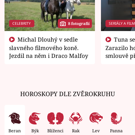
CELEBRITY
SERIÁLY A FIL
8 fotografií
Michal Dlouhý v sedle
Tuna se chtěl vrátit domů.
slavného filmového koně.
Zarazilo ho
Jezdil na něm i Draco Malfoy
smlouvě př
zemřít
HOROSKOPY DLE ZVĚROKRUHU
Beran
Býk
Blíženci
Rak
Lev
Panna
V