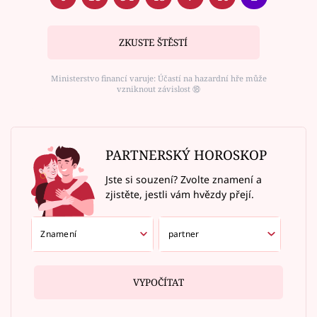
ZKUSTE ŠTĚSTÍ
Ministerstvo financí varuje: Účastí na hazardní hře může
vzniknout závislost ⑱
PARTNERSKÝ HOROSKOP
Jste si souzení? Zvolte znamení a
zjistěte, jestli vám hvězdy přejí.
VYPOČÍTAT