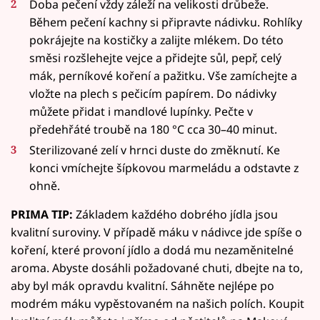
Doba pečení vždy záleží na velikosti drůbeže.
Během pečení kachny si připravte nádivku. Rohlíky
pokrájejte na kostičky a zalijte mlékem. Do této
směsi rozšlehejte vejce a přidejte sůl, pepř, celý
mák, perníkové koření a pažitku. Vše zamíchejte a
vložte na plech s pečicím papírem. Do nádivky
můžete přidat i mandlové lupínky. Pečte v
předehřáté troubě na 180 °C cca 30–40 minut.
Sterilizované zelí v hrnci duste do změknutí. Ke
konci vmíchejte šípkovou marmeládu a odstavte z
ohně.
PRIMA TIP:
Základem každého dobrého jídla jsou
kvalitní suroviny. V případě máku v nádivce jde spíše o
koření, které provoní jídlo a dodá mu nezaměnitelné
aroma. Abyste dosáhli požadované chuti, dbejte na to,
aby byl mák opravdu kvalitní. Sáhněte nejlépe po
modrém máku vypěstovaném na našich polích. Koupit