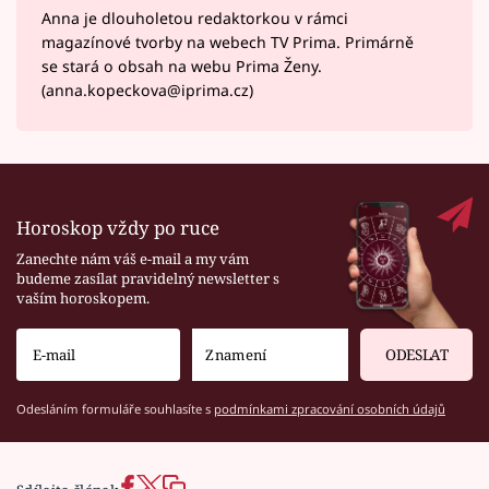
Anna je dlouholetou redaktorkou v rámci
magazínové tvorby na webech TV Prima. Primárně
se stará o obsah na webu Prima Ženy.
(anna.kopeckova@iprima.cz)
Horoskop vždy po ruce
Zanechte nám váš e-mail a my vám
budeme zasílat pravidelný newsletter s
vaším horoskopem.
ODESLAT
Odesláním formuláře souhlasíte s
podmínkami zpracování osobních údajů