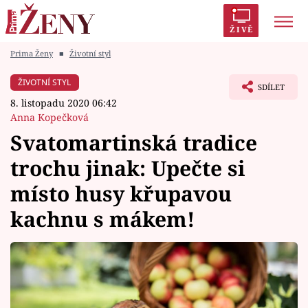
ŽIVĚ
Prima Ženy
■
Životní styl
Trendy:
Polabí
Inspekce
Prostřeno!
AYTO?
ŽIVOTNÍ STYL
SDÍLET
Módní alarm
Zrádci
Proměny
8. listopadu 2020 06:42
Anna Kopečková
Svatomartinská tradice
trochu jinak: Upečte si
Témata
místo husy křupavou
Celebrity
kachnu s mákem!
Vztahy
Seriály