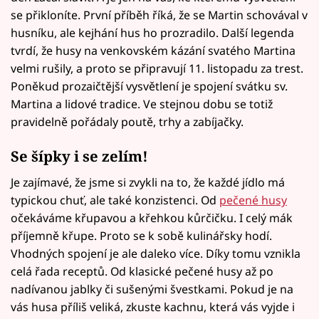
se přikloníte. První příběh říká, že se Martin schovával v
husníku, ale kejhání hus ho prozradilo. Další legenda
tvrdí, že husy na venkovském kázání svatého Martina
velmi rušily, a proto se připravují 11. listopadu za trest.
Poněkud prozaičtější vysvětlení je spojení svátku sv.
Martina a lidové tradice. Ve stejnou dobu se totiž
pravidelně pořádaly poutě, trhy a zabíjačky.
Se šípky i se zelím!
Je zajímavé, že jsme si zvykli na to, že každé jídlo má
typickou chuť, ale také konzistenci. Od
pečené husy
očekáváme křupavou a křehkou kůrčičku. I celý mák
příjemně křupe. Proto se k sobě kulinářsky hodí.
Vhodných spojení je ale daleko více. Díky tomu vznikla
celá řada receptů. Od klasické pečené husy až po
nadívanou jablky či sušenými švestkami. Pokud je na
vás husa příliš veliká, zkuste kachnu, která vás vyjde i