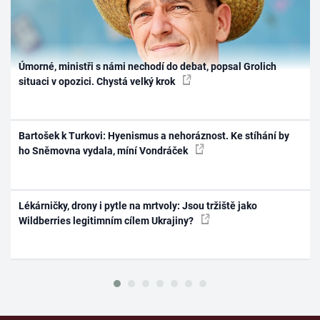
Úmorné, ministři s námi nechodí do debat, popsal Grolich
situaci v opozici. Chystá velký krok
Bartošek k Turkovi: Hyenismus a nehoráznost. Ke stíhání by
ho Sněmovna vydala, míní Vondráček
Lékárničky, drony i pytle na mrtvoly: Jsou tržiště jako
Wildberries legitimním cílem Ukrajiny?