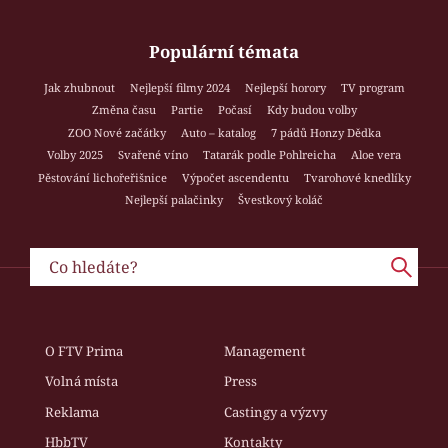
Populární témata
Jak zhubnout
Nejlepší filmy 2024
Nejlepší horory
TV program
Změna času
Partie
Počasí
Kdy budou volby
ZOO Nové začátky
Auto – katalog
7 pádů Honzy Dědka
Volby 2025
Svařené víno
Tatarák podle Pohlreicha
Aloe vera
Pěstování lichořeřišnice
Výpočet ascendentu
Tvarohové knedlíky
Nejlepší palačinky
Švestkový koláč
O FTV Prima
Management
Volná místa
Press
Reklama
Castingy a výzvy
HbbTV
Kontakty