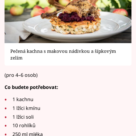
Pečená kachna s makovou nádivkou a šípkovým
zelím
(pro 4–6 osob)
Co budete potřebovat:
1 kachnu
1 lžíci kmínu
1 lžíci soli
10 rohlíků
250 ml mléka