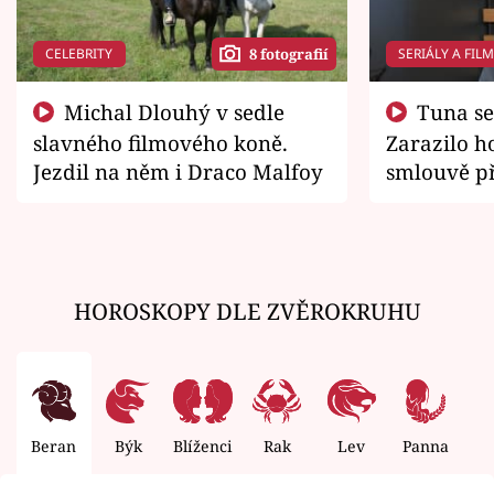
CELEBRITY
SERIÁLY A FIL
8 fotografií
Michal Dlouhý v sedle
Tuna se chtěl vrátit domů.
slavného filmového koně.
Zarazilo ho
Jezdil na něm i Draco Malfoy
smlouvě př
zemřít
HOROSKOPY DLE ZVĚROKRUHU
Beran
Býk
Blíženci
Rak
Lev
Panna
V