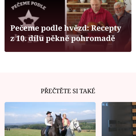
Horoskopy
Sledujte prima+
Pečeme podle hvězd: Recepty
Filmový festival Karlovy Vary
z 10. dílu pěkně pohromadě
Pořady
Mámy sobě
Přihlášení
PŘEČTĚTE SI TAKÉ
Sledujte nás