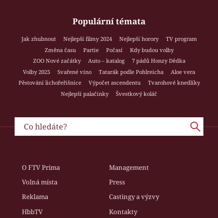
Populární témata
Jak zhubnout
Nejlepší filmy 2024
Nejlepší horory
TV program
Změna času
Partie
Počasí
Kdy budou volby
ZOO Nové začátky
Auto – katalog
7 pádů Honzy Dědka
Volby 2025
Svařené víno
Tatarák podle Pohlreicha
Aloe vera
Pěstování lichořeřišnice
Výpočet ascendentu
Tvarohové knedlíky
Nejlepší palačinky
Švestkový koláč
O FTV Prima
Management
Volná místa
Press
Reklama
Castingy a výzvy
HbbTV
Kontakty