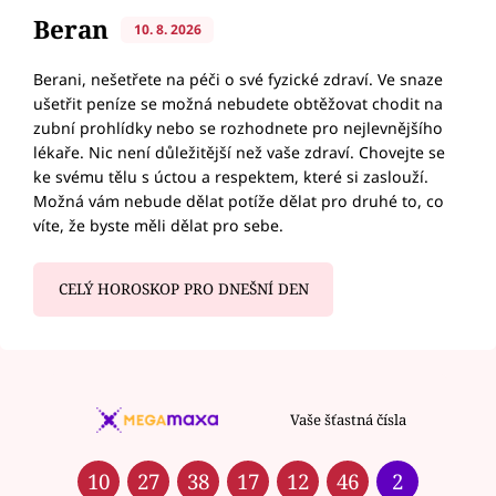
Beran
10. 8. 2026
Berani, nešetřete na péči o své fyzické zdraví. Ve snaze
ušetřit peníze se možná nebudete obtěžovat chodit na
zubní prohlídky nebo se rozhodnete pro nejlevnějšího
lékaře. Nic není důležitější než vaše zdraví. Chovejte se
ke svému tělu s úctou a respektem, které si zaslouží.
Možná vám nebude dělat potíže dělat pro druhé to, co
víte, že byste měli dělat pro sebe.
CELÝ HOROSKOP PRO DNEŠNÍ DEN
Vaše šťastná čísla
10
27
38
17
12
46
2