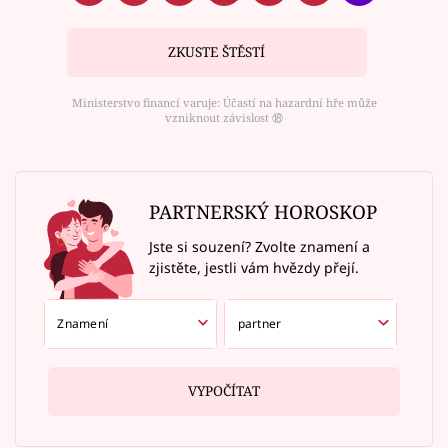
ZKUSTE ŠTĚSTÍ
Ministerstvo financí varuje: Účastí na hazardní hře může
vzniknout závislost ⑱
PARTNERSKÝ HOROSKOP
Jste si souzení? Zvolte znamení a
zjistěte, jestli vám hvězdy přejí.
VYPOČÍTAT