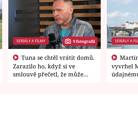
SERIÁLY A FILMY
SERIÁLY A FI
9 fotografií
Tuna se chtěl vrátit domů.
Martin Písařík jako
Zarazilo ho, když si ve
vyvrhel 
smlouvě přečetl, že může
údajnému
zemřít
je v nemil