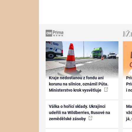
Kraje nedostanou z fondu ani
Pri
korunu na silnice, oznámil Půta.
Pri
Ministerstvo krok vysvětluje
i n
Válka o hořící sklady. Ukrajinci
Ma
udeřili na Wildberries, Rusové na
vž
zemědělské zásoby
já,