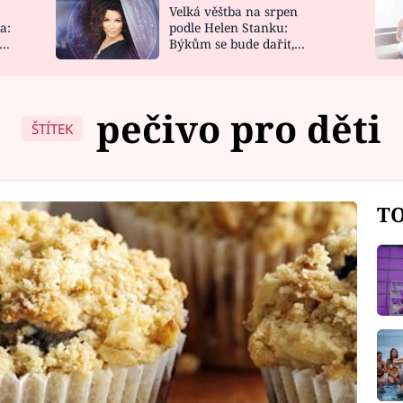
Velká věštba na srpen
NOVINKY
ZAHRADA
a:
podle Helen Stanku:
y
Býkům se bude dařit,
VIDEORECEPTY
DESIGN
Vodnáře čeká jízda
pečivo pro děti
ŠTÍTEK
TO