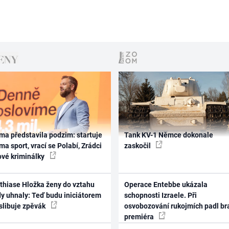
ma představila podzim: startuje
Tank KV-1 Němce dokonale
ma sport, vrací se Polabí, Zrádci
zaskočil
ové kriminálky
thiase Hložka ženy do vztahu
Operace Entebbe ukázala
dy uhnaly: Teď budu iniciátorem
schopnosti Izraele. Při
 slibuje zpěvák
osvobozování rukojmích padl br
premiéra