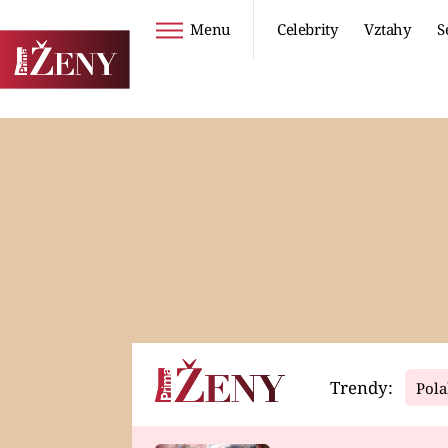
Menu
Celebrity
Vztahy
S
Seriály
Životní styl
ZOO
DIETY A HUBNUTÍ
PROSTŘENO!
CESTOVÁNÍ A
DOVOLENÁ
DUCH
ZDRAVÍ
Trendy:
Pola
Horoskopy
Video
ASTROČLÁNKY
SERIÁLY