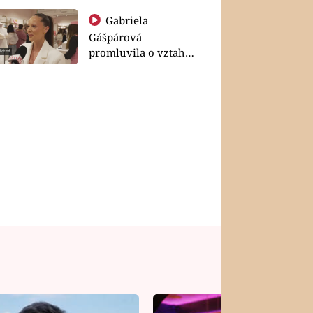
Gabriela
Gášpárová
promluvila o vztahu
a zakládání rodiny