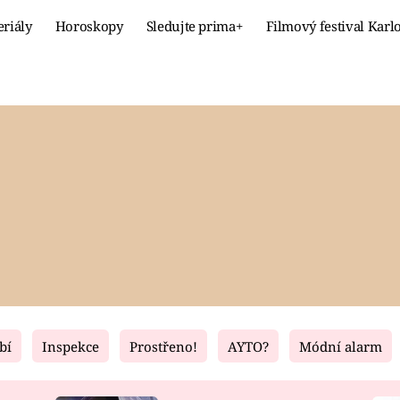
eriály
Horoskopy
Sledujte prima+
Filmový festival Karl
Celebrity
Recept
MÓDA A KRÁSA
HLAVNÍ JÍ
VZTAHY A SEX
SLADKÉ
PRIMA MAMINKA
ZDRAVÉ
bí
Inspekce
Prostřeno!
AYTO?
Módní alarm
Fresh
Living
RECEPTY
BYDLENÍ