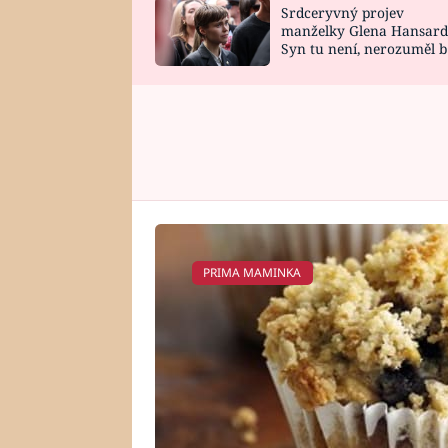
Srdceryvný projev
SNÁŘ
CELEBRITY
manželky Glena Hansard
Syn tu není, nerozuměl b
HOROSKOP NA
VAŘENÍ
tomu, vysvětlila
ROK 2023
PRIMA MAMINKA