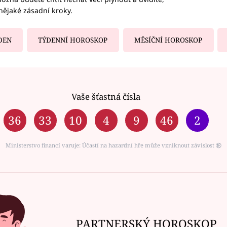
nějaké zásadní kroky.
DEN
TÝDENNÍ HOROSKOP
MĚSÍČNÍ HOROSKOP
Vaše šťastná čísla
36
33
10
4
9
46
2
Ministerstvo financí varuje: Účastí na hazardní hře může vzniknout závislost ⑱
PARTNERSKÝ HOROSKOP