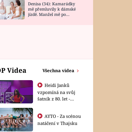
Denisa (34): Kamarádky
mě přemluvily k dámské
jízdě. Manžel mě po
návratu zaskočil
P Videa
Všechna videa
Heidi Janků
vzpomíná na svůj
šatník z 80. let -
Shopaholičky
AYTO - Za scénou
natáčení v Thajsku