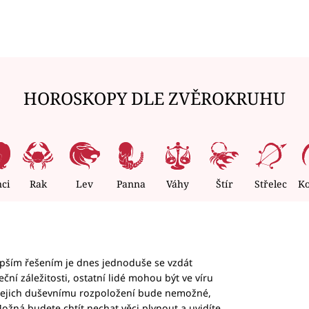
HOROSKOPY DLE ZVĚROKRUHU
nci
Rak
Lev
Panna
Váhy
Štír
Střelec
K
epším řešením je dnes jednoduše se vzdát
ční záležitosti, ostatní lidé mohou být ve víru
b jejich duševnímu rozpoložení bude nemožné,
ožná budete chtít nechat věci plynout a uvidíte,