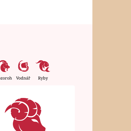
ozoroh
Vodnář
Ryby