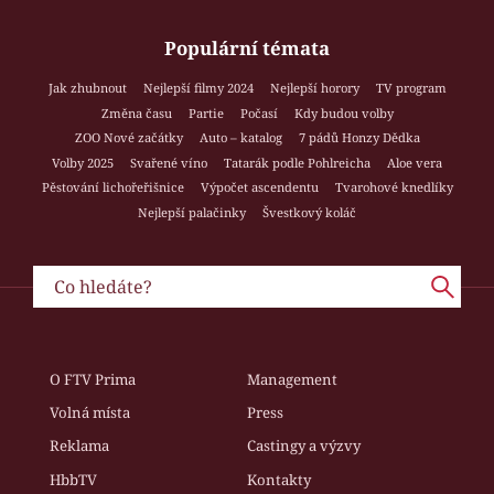
Populární témata
Jak zhubnout
Nejlepší filmy 2024
Nejlepší horory
TV program
Změna času
Partie
Počasí
Kdy budou volby
ZOO Nové začátky
Auto – katalog
7 pádů Honzy Dědka
Volby 2025
Svařené víno
Tatarák podle Pohlreicha
Aloe vera
Pěstování lichořeřišnice
Výpočet ascendentu
Tvarohové knedlíky
Nejlepší palačinky
Švestkový koláč
O FTV Prima
Management
Volná místa
Press
Reklama
Castingy a výzvy
HbbTV
Kontakty