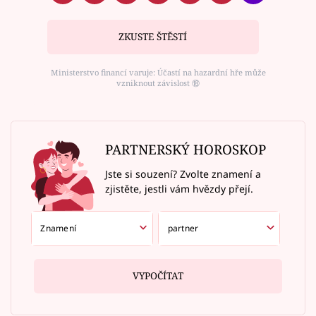
ZKUSTE ŠTĚSTÍ
Ministerstvo financí varuje: Účastí na hazardní hře může
vzniknout závislost ⑱
PARTNERSKÝ HOROSKOP
Jste si souzení? Zvolte znamení a
zjistěte, jestli vám hvězdy přejí.
VYPOČÍTAT