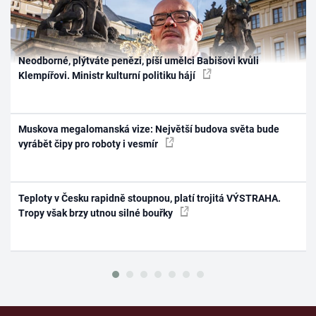
Neodborné, plýtváte penězi, píší umělci Babišovi kvůli
Klempířovi. Ministr kulturní politiku hájí
Muskova megalomanská vize: Největší budova světa bude
vyrábět čipy pro roboty i vesmír
Teploty v Česku rapidně stoupnou, platí trojitá VÝSTRAHA.
Tropy však brzy utnou silné bouřky