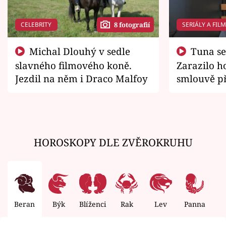
CELEBRITY
SERIÁLY A FIL
8 fotografií
Michal Dlouhý v sedle
Tuna se chtěl vrátit domů.
slavného filmového koně.
Zarazilo ho
Jezdil na něm i Draco Malfoy
smlouvě př
zemřít
HOROSKOPY DLE ZVĚROKRUHU
Beran
Býk
Blíženci
Rak
Lev
Panna
V