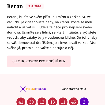
Beran
9. 8. 2026
Berani, buďte ve svém přístupu mírní a zdrženliví. Ve
vzduchu je cítit spousta něhy, na kterou byste se měli
naladit a užívat si ji. Udělejte něco pro zlepšení svého
domova. Usmiřte se s lidmi, se kterými žijete, a vyčistěte
vzduch, aby vztahy byly v budoucnu klidné. Do toho, aby
se váš domov stal útočištěm, jste investovali velkou část
svého já, proto si ho važte a pečujte o něj.
CELÝ HOROSKOP PRO DNEŠNÍ DEN
Vaše šťastná čísla
41
39
12
13
11
46
2