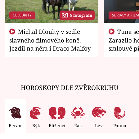
CELEBRITY
SERIÁLY A FIL
8 fotografií
Michal Dlouhý v sedle
Tuna se chtěl vrátit domů.
slavného filmového koně.
Zarazilo ho
Jezdil na něm i Draco Malfoy
smlouvě př
zemřít
HOROSKOPY DLE ZVĚROKRUHU
Beran
Býk
Blíženci
Rak
Lev
Panna
V