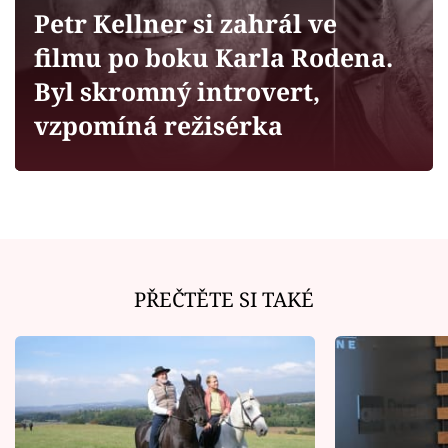
Horoskopy
Petr Kellner si zahrál ve
Sledujte prima+
filmu po boku Karla Rodena.
Byl skromný introvert,
Filmový festival Karlovy Vary
vzpomíná režisérka
Pořady
Mámy sobě
Přihlášení
PŘEČTĚTE SI TAKÉ
Sledujte nás