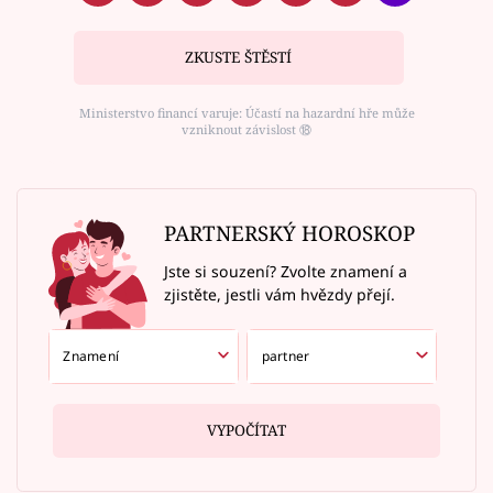
ZKUSTE ŠTĚSTÍ
Ministerstvo financí varuje: Účastí na hazardní hře může
vzniknout závislost ⑱
PARTNERSKÝ HOROSKOP
Jste si souzení? Zvolte znamení a
zjistěte, jestli vám hvězdy přejí.
VYPOČÍTAT