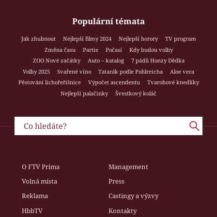
Populární témata
Jak zhubnout
Nejlepší filmy 2024
Nejlepší horory
TV program
Změna času
Partie
Počasí
Kdy budou volby
ZOO Nové začátky
Auto – katalog
7 pádů Honzy Dědka
Volby 2025
Svařené víno
Tatarák podle Pohlreicha
Aloe vera
Pěstování lichořeřišnice
Výpočet ascendentu
Tvarohové knedlíky
Nejlepší palačinky
Švestkový koláč
O FTV Prima
Management
Volná místa
Press
Reklama
Castingy a výzvy
HbbTV
Kontakty