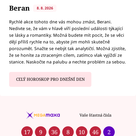
Beran
8. 8. 2026
Rychlé akce tohoto dne vás mohou zmást, Berani.
Nedivte se, že vám v hlavě víří poslední události týkající
se lásky a romantiky. Možná budete mít pocit, že se věci
dějí příliš rychle na to, abyste jim mohli skutečně
porozumět. Snažte se nebýt tak analytičtí. Možná zjistíte,
že se honíte za ztraceným cílem, zatímco vlak vyjíždí ze
stanice. Naskočte na palubu a nechte problém za sebou.
CELÝ HOROSKOP PRO DNEŠNÍ DEN
Vaše šťastná čísla
17
9
36
8
10
46
2