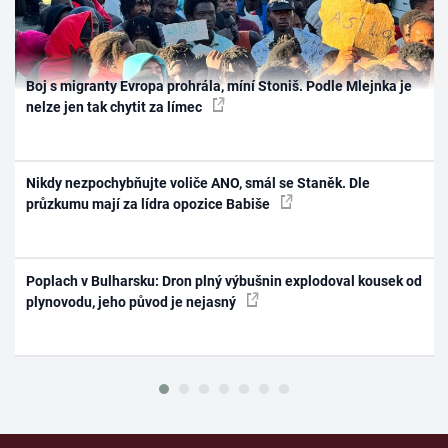
Boj s migranty Evropa prohrála, míní Stoniš. Podle Mlejnka je
nelze jen tak chytit za límec
Nikdy nezpochybňujte voliče ANO, smál se Staněk. Dle
průzkumu mají za lídra opozice Babiše
Poplach v Bulharsku: Dron plný výbušnin explodoval kousek od
plynovodu, jeho původ je nejasný