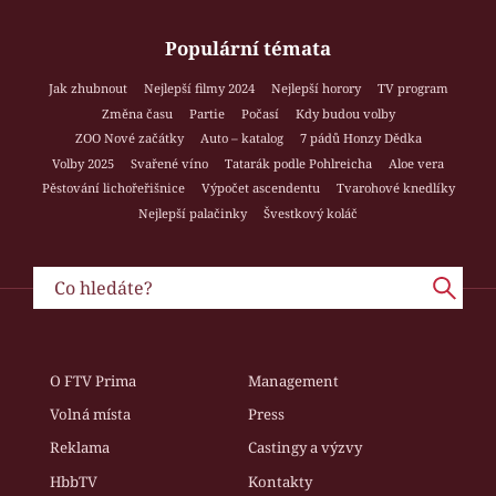
Populární témata
Jak zhubnout
Nejlepší filmy 2024
Nejlepší horory
TV program
Změna času
Partie
Počasí
Kdy budou volby
ZOO Nové začátky
Auto – katalog
7 pádů Honzy Dědka
Volby 2025
Svařené víno
Tatarák podle Pohlreicha
Aloe vera
Pěstování lichořeřišnice
Výpočet ascendentu
Tvarohové knedlíky
Nejlepší palačinky
Švestkový koláč
O FTV Prima
Management
Volná místa
Press
Reklama
Castingy a výzvy
HbbTV
Kontakty