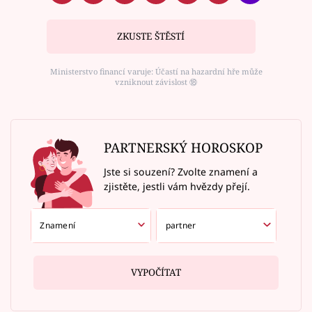
ZKUSTE ŠTĚSTÍ
Ministerstvo financí varuje: Účastí na hazardní hře může
vzniknout závislost ⑱
PARTNERSKÝ HOROSKOP
Jste si souzení? Zvolte znamení a
zjistěte, jestli vám hvězdy přejí.
VYPOČÍTAT