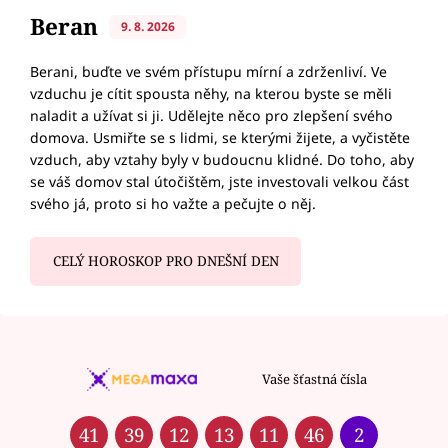
Beran
9. 8. 2026
Berani, buďte ve svém přístupu mírní a zdrženliví. Ve
vzduchu je cítit spousta něhy, na kterou byste se měli
naladit a užívat si ji. Udělejte něco pro zlepšení svého
domova. Usmiřte se s lidmi, se kterými žijete, a vyčistěte
vzduch, aby vztahy byly v budoucnu klidné. Do toho, aby
se váš domov stal útočištěm, jste investovali velkou část
svého já, proto si ho važte a pečujte o něj.
CELÝ HOROSKOP PRO DNEŠNÍ DEN
Vaše šťastná čísla
41
39
12
13
11
46
2