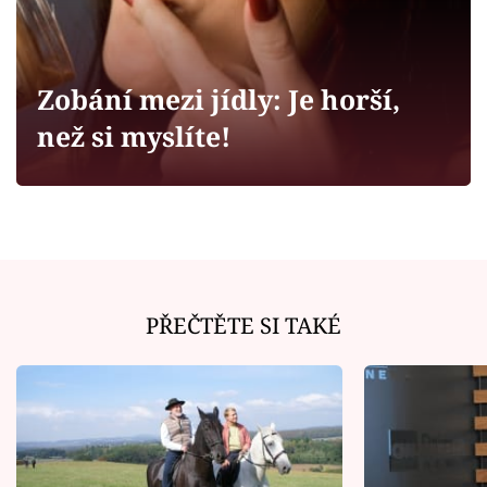
Horoskopy
Sledujte prima+
Zobání mezi jídly: Je horší,
Filmový festival Karlovy Vary
než si myslíte!
Pořady
Mámy sobě
Přihlášení
PŘEČTĚTE SI TAKÉ
Sledujte nás