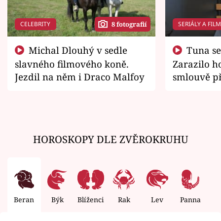
CELEBRITY
SERIÁLY A FIL
8 fotografií
Michal Dlouhý v sedle
Tuna se chtěl vrátit domů.
slavného filmového koně.
Zarazilo ho
Jezdil na něm i Draco Malfoy
smlouvě př
zemřít
HOROSKOPY DLE ZVĚROKRUHU
Beran
Býk
Blíženci
Rak
Lev
Panna
V