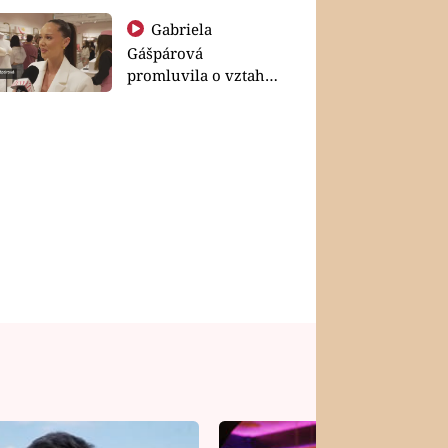
Gabriela
Gášpárová
promluvila o vztahu
a zakládání rodiny