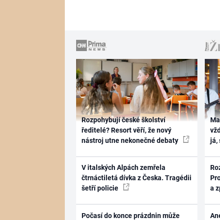
Rozpohybují české školství
Ma
ředitelé? Resort věří, že nový
vž
nástroj utne nekonečné debaty
já,
V italských Alpách zemřela
Ro
čtrnáctiletá dívka z Česka. Tragédii
Pr
šetří policie
a 
Počasí do konce prázdnin může
Ane