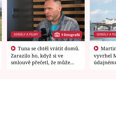
SERIÁLY A FILMY
SERIÁLY A FI
9 fotografií
Tuna se chtěl vrátit domů.
Martin Písařík jako
Zarazilo ho, když si ve
vyvrhel 
smlouvě přečetl, že může
údajnému
zemřít
je v nemil