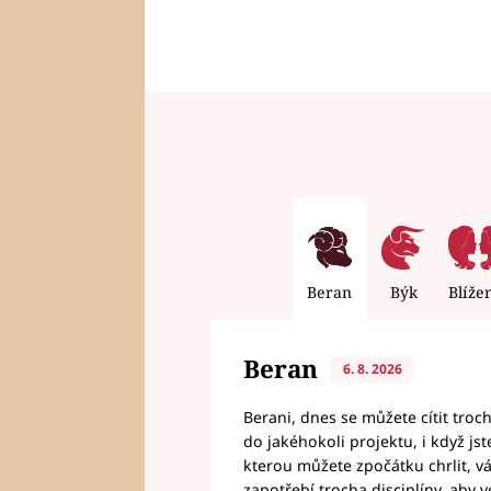
Beran
Býk
Blíže
Beran
6. 8. 2026
Berani, dnes se můžete cítit troc
do jakéhokoli projektu, i když js
kterou můžete zpočátku chrlit, 
zapotřebí trocha disciplíny, aby 