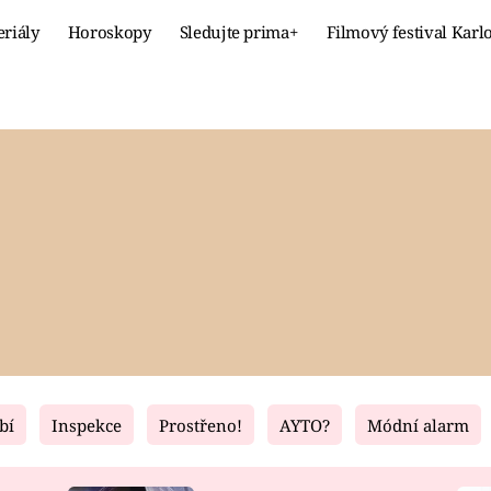
eriály
Horoskopy
Sledujte prima+
Filmový festival Karl
Celebrity
Recept
MÓDA A KRÁSA
HLAVNÍ JÍ
VZTAHY A SEX
SLADKÉ
PRIMA MAMINKA
ZDRAVÉ
bí
Inspekce
Prostřeno!
AYTO?
Módní alarm
Fresh
Living
RECEPTY
BYDLENÍ