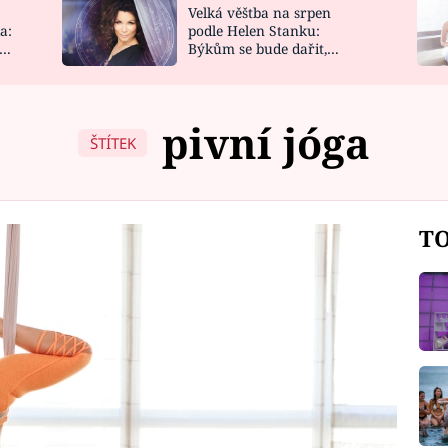
Velká věštba na srpen
NOVINKY
ZAHRADA
a:
podle Helen Stanku:
y
Býkům se bude dařit,
VIDEORECEPTY
DESIGN
Vodnáře čeká jízda
pivní jóga
ŠTÍTEK
TO