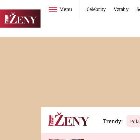
Menu
Celebrity
Vztahy
S
Seriály
Životní styl
ZOO
DIETY A HUBNUTÍ
PROSTŘENO!
CESTOVÁNÍ A
DOVOLENÁ
DUCH
ZDRAVÍ
Trendy:
Pola
Horoskopy
Video
ASTROČLÁNKY
SERIÁLY