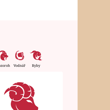
ozoroh
Vodnář
Ryby