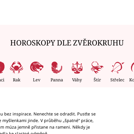
HOROSKOPY DLE ZVĚROKRUHU
nci
Rak
Lev
Panna
Váhy
Štír
Střelec
K
hu bez inspirace. Nenechte se odradit. Pusťte se
te myšlenkami jinde. V průběhu „špatné“ práce,
vám múza jemně přistane na rameni. Někdy je
vedla ke slastné odměně.