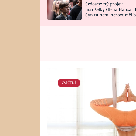
Srdceryvný projev
SNÁŘ
CELEBRITY
manželky Glena Hansard
Syn tu není, nerozuměl b
HOROSKOP NA
VAŘENÍ
tomu, vysvětlila
ROK 2023
CVIČENÍ