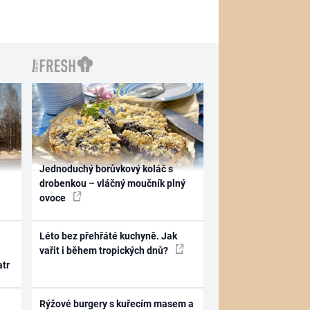
Jednoduchý borůvkový koláč s
drobenkou – vláčný moučník plný
ovoce
Léto bez přehřáté kuchyně. Jak
vařit i během tropických dnů?
atr
Rýžové burgery s kuřecím masem a