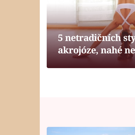
5 netradičních sty
akrojóze, nahé ne