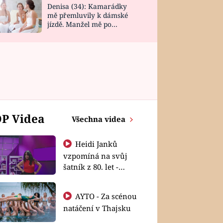
Denisa (34): Kamarádky
mě přemluvily k dámské
jízdě. Manžel mě po
návratu zaskočil
P Videa
Všechna videa
Heidi Janků
vzpomíná na svůj
šatník z 80. let -
Shopaholičky
AYTO - Za scénou
natáčení v Thajsku