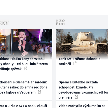
thiase Hložka ženy do vztahu
Tank KV-1 Němce dokonale
dy uhnaly: Teď budu iniciátorem
zaskočil
 slibuje zpěvák
zloučení s Glenem Hansardem:
Operace Entebbe ukázala
outěná rakev, dojemná řeč Bona
schopnosti Izraele. Při
zpěv Irglové s Vedderem
osvobozování rukojmích padl br
premiéra
ta a Jirka z AYTO spolu zkouší
Video zachytilo výzkumníka na