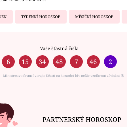
DEN
TÝDENNÍ HOROSKOP
MĚSÍČNÍ HOROSKOP
Vaše šťastná čísla
6
15
34
48
7
46
2
Ministerstvo financí varuje: Účastí na hazardní hře může vzniknout závislost ⑱
PARTNERSKÝ HOROSKOP