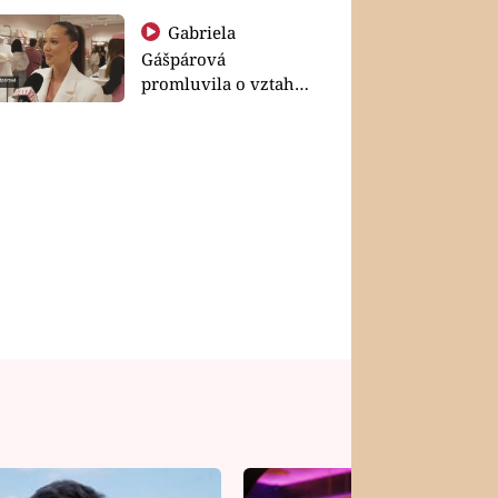
Gabriela
Gášpárová
promluvila o vztahu
a zakládání rodiny