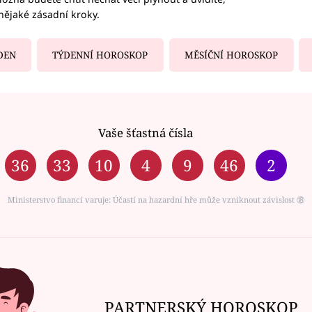
nějaké zásadní kroky.
DEN
TÝDENNÍ HOROSKOP
MĚSÍČNÍ HOROSKOP
Vaše šťastná čísla
36
33
10
4
9
46
2
Ministerstvo financí varuje: Účastí na hazardní hře může vzniknout závislost ⑱
PARTNERSKÝ HOROSKOP