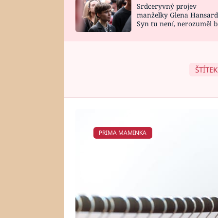
Srdceryvný projev
SNÁŘ
CELEBRITY
manželky Glena Hansard
Syn tu není, nerozuměl b
HOROSKOP NA
VAŘENÍ
tomu, vysvětlila
ROK 2023
ŠTÍTEK
PRIMA MAMINKA