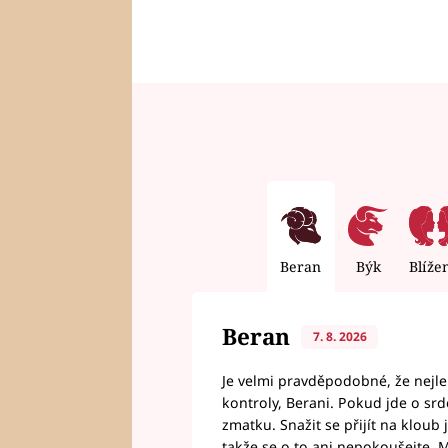
Beran
Býk
Blíže
Beran
7. 8. 2026
Je velmi pravděpodobné, že nejl
kontroly, Berani. Pokud jde o srde
zmatku. Snažit se přijít na klou
takže se o to ani nepokoušejte. M