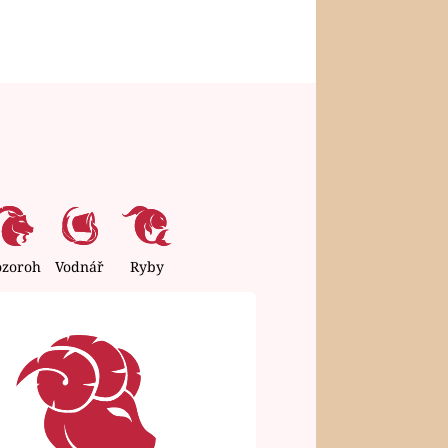
ozoroh
Vodnář
Ryby