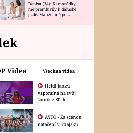
Denisa (34): Kamarádky
mě přemluvily k dámské
jízdě. Manžel mě po
návratu zaskočil
lek
P Videa
Všechna videa
Heidi Janků
vzpomíná na svůj
šatník z 80. let -
Shopaholičky
AYTO - Za scénou
natáčení v Thajsku