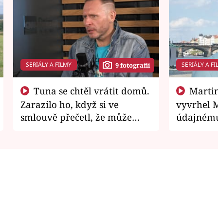
SERIÁLY A FILMY
SERIÁLY A FI
9 fotografií
Tuna se chtěl vrátit domů.
Martin Písařík jako
Zarazilo ho, když si ve
vyvrhel 
smlouvě přečetl, že může
údajnému
zemřít
je v nemil