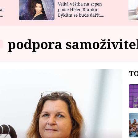
Velká věštba na srpen
NOVINKY
ZAHRADA
a:
podle Helen Stanku:
y
Býkům se bude dařit,
VIDEORECEPTY
DESIGN
Vodnáře čeká jízda
podpora samoživite
TO