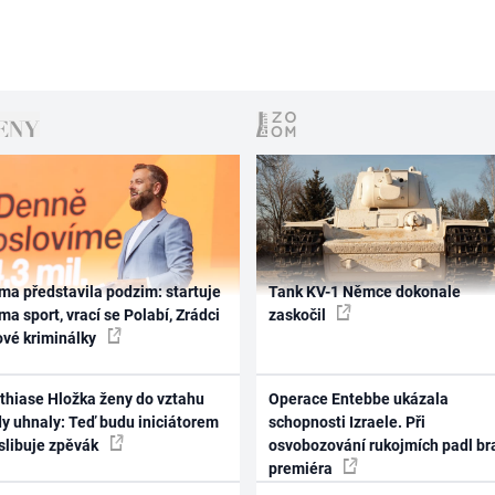
ma představila podzim: startuje
Tank KV-1 Němce dokonale
ma sport, vrací se Polabí, Zrádci
zaskočil
ové kriminálky
thiase Hložka ženy do vztahu
Operace Entebbe ukázala
dy uhnaly: Teď budu iniciátorem
schopnosti Izraele. Při
 slibuje zpěvák
osvobozování rukojmích padl br
premiéra