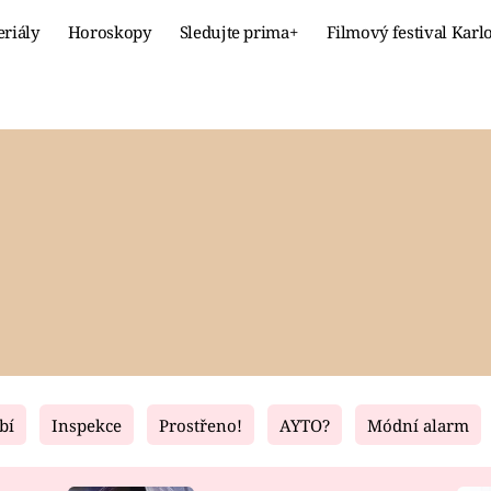
eriály
Horoskopy
Sledujte prima+
Filmový festival Karl
Celebrity
Recept
MÓDA A KRÁSA
HLAVNÍ JÍ
VZTAHY A SEX
SLADKÉ
PRIMA MAMINKA
ZDRAVÉ
bí
Inspekce
Prostřeno!
AYTO?
Módní alarm
Fresh
Living
RECEPTY
BYDLENÍ