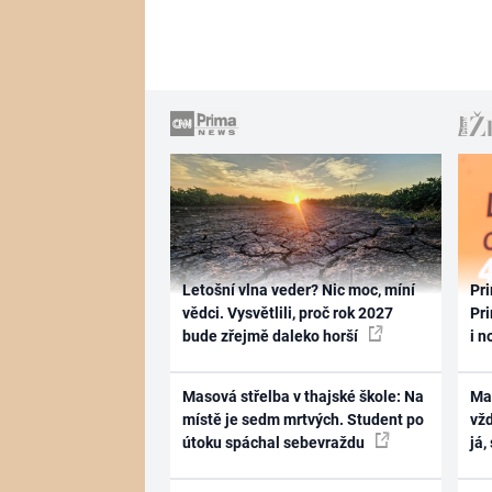
Letošní vlna veder? Nic moc, míní
Pri
vědci. Vysvětlili, proč rok 2027
Pri
bude zřejmě daleko horší
i n
Masová střelba v thajské škole: Na
Ma
místě je sedm mrtvých. Student po
vž
útoku spáchal sebevraždu
já,