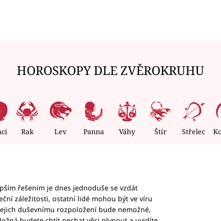
HOROSKOPY DLE ZVĚROKRUHU
nci
Rak
Lev
Panna
Váhy
Štír
Střelec
K
epším řešením je dnes jednoduše se vzdát
ční záležitosti, ostatní lidé mohou být ve víru
b jejich duševnímu rozpoložení bude nemožné,
ožná budete chtít nechat věci plynout a uvidíte,