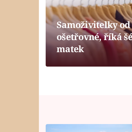
Samoživitelky od 
ošetřovné, říká 
matek