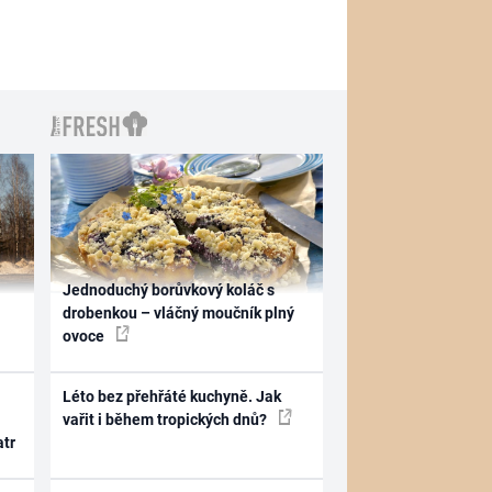
Jednoduchý borůvkový koláč s
drobenkou – vláčný moučník plný
ovoce
Léto bez přehřáté kuchyně. Jak
vařit i během tropických dnů?
atr