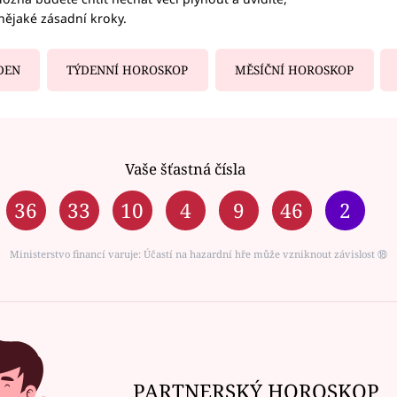
nějaké zásadní kroky.
DEN
TÝDENNÍ HOROSKOP
MĚSÍČNÍ HOROSKOP
Vaše šťastná čísla
36
33
10
4
9
46
2
Ministerstvo financí varuje: Účastí na hazardní hře může vzniknout závislost ⑱
PARTNERSKÝ HOROSKOP