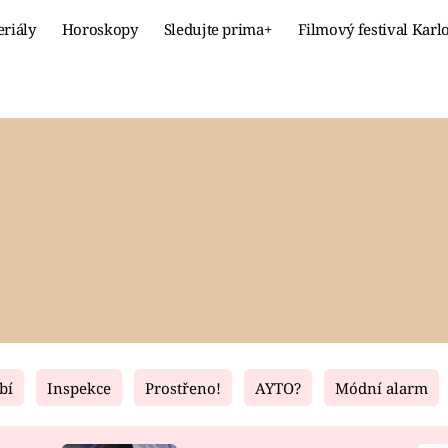
eriály
Horoskopy
Sledujte prima+
Filmový festival Karl
Celebrity
Recept
MÓDA A KRÁSA
HLAVNÍ JÍ
VZTAHY A SEX
SLADKÉ
PRIMA MAMINKA
ZDRAVÉ
bí
Inspekce
Prostřeno!
AYTO?
Módní alarm
Fresh
Living
RECEPTY
BYDLENÍ