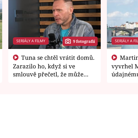
SERIÁLY A FILMY
SERIÁLY A FI
9 fotografií
Tuna se chtěl vrátit domů.
Martin Písařík jako
Zarazilo ho, když si ve
vyvrhel 
smlouvě přečetl, že může
údajnému
zemřít
je v nemil