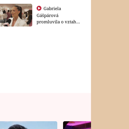
Gabriela
Gášpárová
promluvila o vztahu
a zakládání rodiny