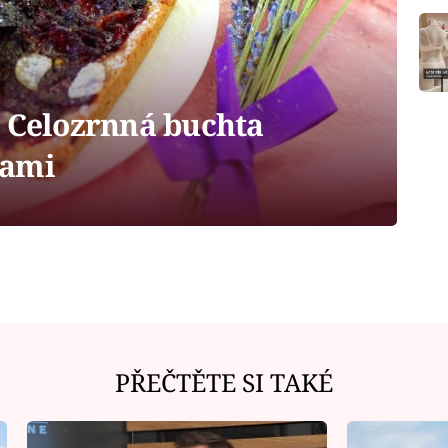
: Celozrnná buchta
kami
PŘEČTĚTE SI TAKÉ