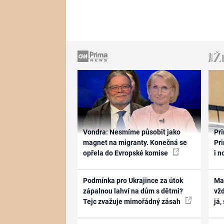
Vondra: Nesmíme působit jako
Pri
magnet na migranty. Konečná se
Pri
opřela do Evropské komise
i n
Podmínka pro Ukrajince za útok
Ma
zápalnou lahví na dům s dětmi?
vž
Tejc zvažuje mimořádný zásah
já,