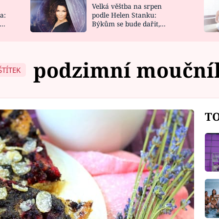
Velká věštba na srpen
NOVINKY
ZAHRADA
a:
podle Helen Stanku:
y
Býkům se bude dařit,
VIDEORECEPTY
DESIGN
Vodnáře čeká jízda
podzimní mouční
ŠTÍTEK
TO