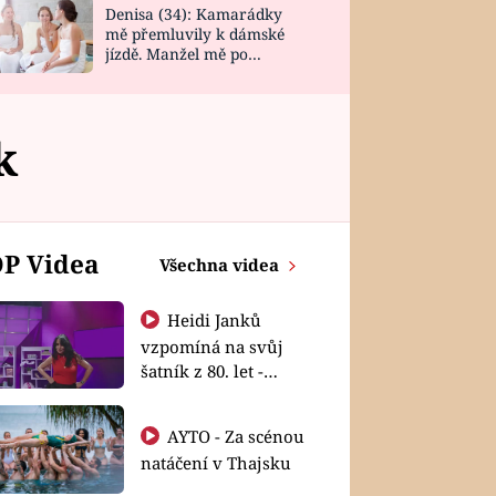
Denisa (34): Kamarádky
mě přemluvily k dámské
jízdě. Manžel mě po
návratu zaskočil
k
P Videa
Všechna videa
Heidi Janků
vzpomíná na svůj
šatník z 80. let -
Shopaholičky
AYTO - Za scénou
natáčení v Thajsku