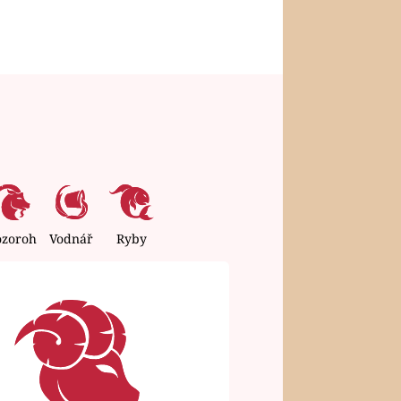
ozoroh
Vodnář
Ryby