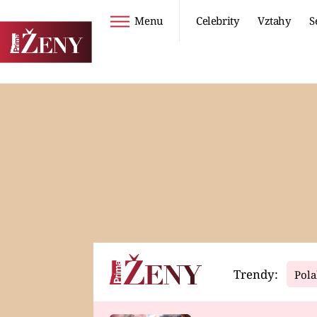
Menu
Celebrity
Vztahy
S
Seriály
Životní styl
ZOO
DIETY A HUBNUTÍ
PROSTŘENO!
CESTOVÁNÍ A
DOVOLENÁ
DUCH
ZDRAVÍ
Trendy:
Pola
Horoskopy
Video
ASTROČLÁNKY
SERIÁLY