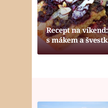
Recept na víkend
s mákem a švest