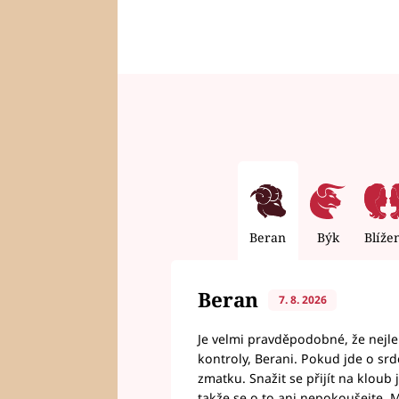
Beran
Býk
Blíže
Beran
7. 8. 2026
Je velmi pravděpodobné, že nejl
kontroly, Berani. Pokud jde o srde
zmatku. Snažit se přijít na klou
takže se o to ani nepokoušejte. M