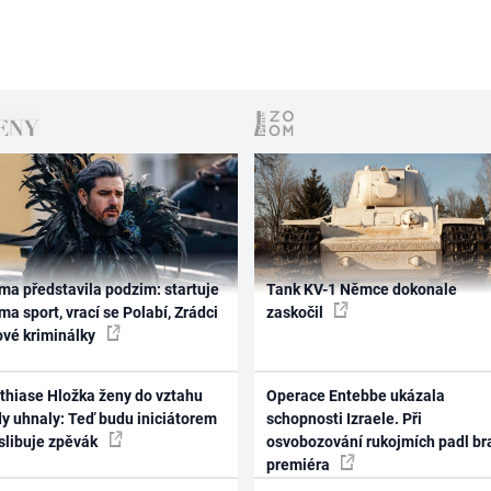
ma představila podzim: startuje
Tank KV-1 Němce dokonale
ma sport, vrací se Polabí, Zrádci
zaskočil
ové kriminálky
thiase Hložka ženy do vztahu
Operace Entebbe ukázala
dy uhnaly: Teď budu iniciátorem
schopnosti Izraele. Při
 slibuje zpěvák
osvobozování rukojmích padl br
premiéra