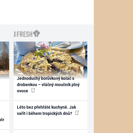
Jednoduchý borůvkový koláč s
drobenkou – vláčný moučník plný
ovoce
Léto bez přehřáté kuchyně. Jak
vařit i během tropických dnů?
atr