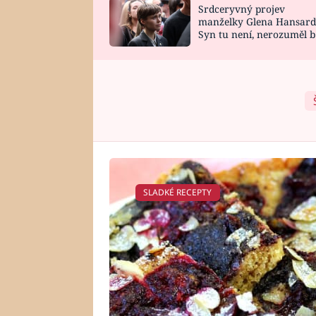
Srdceryvný projev
SNÁŘ
CELEBRITY
manželky Glena Hansard
Syn tu není, nerozuměl b
HOROSKOP NA
VAŘENÍ
tomu, vysvětlila
ROK 2023
SLADKÉ RECEPTY