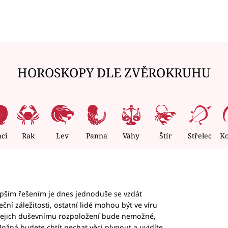
HOROSKOPY DLE ZVĚROKRUHU
nci
Rak
Lev
Panna
Váhy
Štír
Střelec
K
epším řešením je dnes jednoduše se vzdát
ční záležitosti, ostatní lidé mohou být ve víru
b jejich duševnímu rozpoložení bude nemožné,
ožná budete chtít nechat věci plynout a uvidíte,