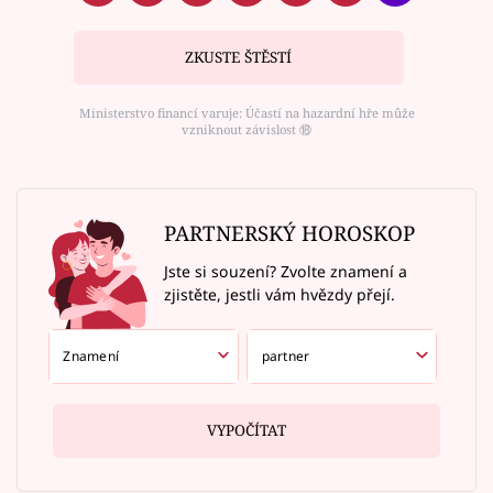
ZKUSTE ŠTĚSTÍ
Ministerstvo financí varuje: Účastí na hazardní hře může
vzniknout závislost ⑱
PARTNERSKÝ HOROSKOP
Jste si souzení? Zvolte znamení a
zjistěte, jestli vám hvězdy přejí.
VYPOČÍTAT