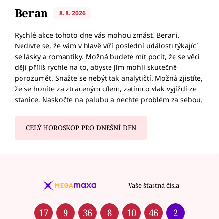
Beran
8. 8. 2026
Rychlé akce tohoto dne vás mohou zmást, Berani.
Nedivte se, že vám v hlavě víří poslední události týkající
se lásky a romantiky. Možná budete mít pocit, že se věci
dějí příliš rychle na to, abyste jim mohli skutečně
porozumět. Snažte se nebýt tak analytičtí. Možná zjistíte,
že se honíte za ztraceným cílem, zatímco vlak vyjíždí ze
stanice. Naskočte na palubu a nechte problém za sebou.
CELÝ HOROSKOP PRO DNEŠNÍ DEN
Vaše šťastná čísla
17
9
36
8
10
46
2