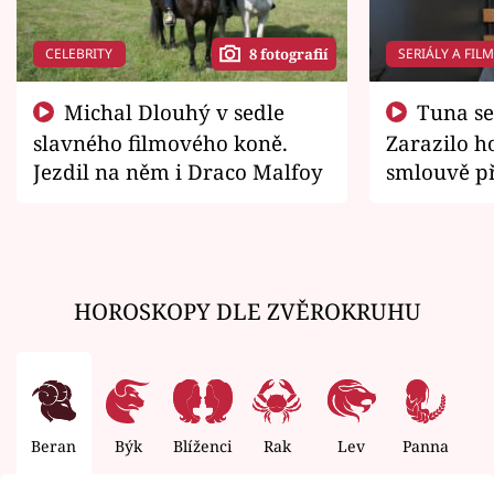
CELEBRITY
SERIÁLY A FIL
8 fotografií
Michal Dlouhý v sedle
Tuna se chtěl vrátit domů.
slavného filmového koně.
Zarazilo ho
Jezdil na něm i Draco Malfoy
smlouvě př
zemřít
HOROSKOPY DLE ZVĚROKRUHU
Beran
Býk
Blíženci
Rak
Lev
Panna
V