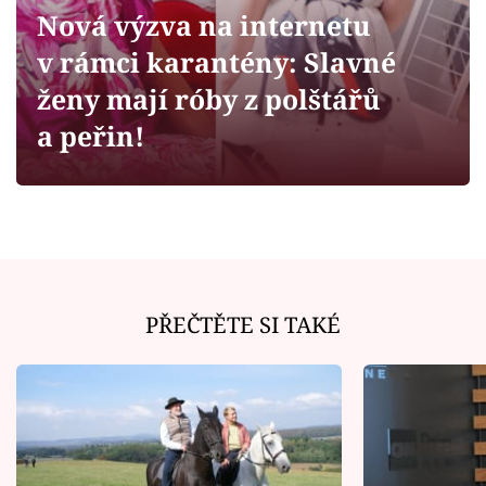
Horoskopy
Nová výzva na internetu
Sledujte prima+
v rámci karantény: Slavné
ženy mají róby z polštářů
Filmový festival Karlovy Vary
a peřin!
Pořady
Mámy sobě
Přihlášení
PŘEČTĚTE SI TAKÉ
Sledujte nás