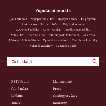
Populární témata
Jak zhubnout
Nejlepší filmy 2024
Nejlepší horory
TV program
Změna času
Partie
Počasí
Kdy budou volby
ZOO Nové začátky
Auto – katalog
7 pádů Honzy Dědka
Volby 2025
Svařené víno
Tatarák podle Pohlreicha
Aloe vera
Pěstování lichořeřišnice
Výpočet ascendentu
Tvarohové knedlíky
Nejlepší palačinky
Švestkový koláč
O FTV Prima
Management
Volná místa
Press
Reklama
Castingy a výzvy
HbbTV
Kontakty