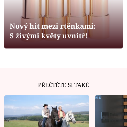
Horoskopy
Sledujte prima+
Nový hit mezi rtěnkami:
Filmový festival Karlovy Vary
S živými květy uvnitř!
Pořady
Mámy sobě
Přihlášení
PŘEČTĚTE SI TAKÉ
Sledujte nás