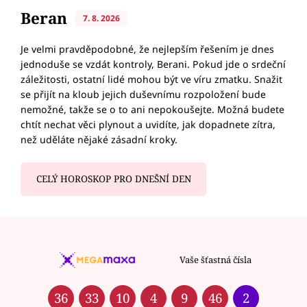
Beran
7. 8. 2026
Je velmi pravděpodobné, že nejlepším řešením je dnes
jednoduše se vzdát kontroly, Berani. Pokud jde o srdeční
záležitosti, ostatní lidé mohou být ve víru zmatku. Snažit
se přijít na kloub jejich duševnímu rozpoložení bude
nemožné, takže se o to ani nepokoušejte. Možná budete
chtít nechat věci plynout a uvidíte, jak dopadnete zítra,
než uděláte nějaké zásadní kroky.
CELÝ HOROSKOP PRO DNEŠNÍ DEN
Vaše šťastná čísla
36
33
10
4
9
46
2