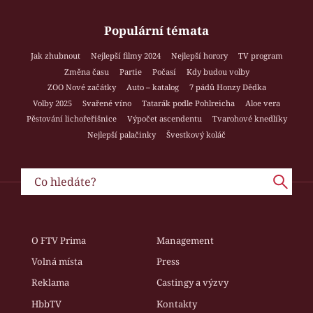
Populární témata
Jak zhubnout
Nejlepší filmy 2024
Nejlepší horory
TV program
Změna času
Partie
Počasí
Kdy budou volby
ZOO Nové začátky
Auto – katalog
7 pádů Honzy Dědka
Volby 2025
Svařené víno
Tatarák podle Pohlreicha
Aloe vera
Pěstování lichořeřišnice
Výpočet ascendentu
Tvarohové knedlíky
Nejlepší palačinky
Švestkový koláč
O FTV Prima
Management
Volná místa
Press
Reklama
Castingy a výzvy
HbbTV
Kontakty