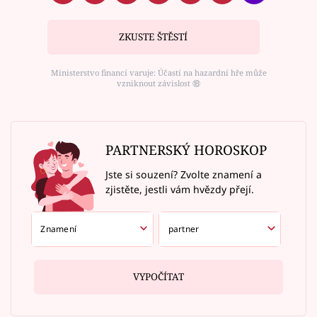
ZKUSTE ŠTĚSTÍ
Ministerstvo financí varuje: Účastí na hazardní hře může
vzniknout závislost ⑱
PARTNERSKÝ HOROSKOP
Jste si souzení? Zvolte znamení a
zjistěte, jestli vám hvězdy přejí.
VYPOČÍTAT