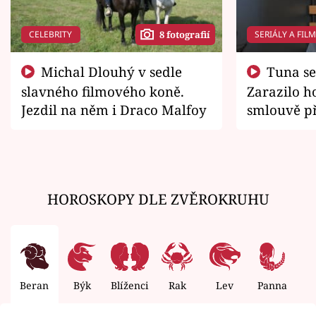
CELEBRITY
SERIÁLY A FIL
8 fotografií
Michal Dlouhý v sedle
Tuna se chtěl vrátit domů.
slavného filmového koně.
Zarazilo ho
Jezdil na něm i Draco Malfoy
smlouvě př
zemřít
HOROSKOPY DLE ZVĚROKRUHU
Beran
Býk
Blíženci
Rak
Lev
Panna
V